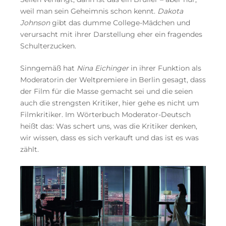
weil man sein Geheimnis schon kennt.
Dakota
Johnson
gibt das dumme College-Mädchen und
verursacht mit ihrer Darstellung eher ein fragendes
Schulterzucken.
Sinngemäß hat
Nina Eichinger
in ihrer Funktion als
Moderatorin der Weltpremiere in Berlin gesagt, dass
der Film für die Masse gemacht sei und die seien
auch die strengsten Kritiker, hier gehe es nicht um
Filmkritiker. Im Wörterbuch Moderator-Deutsch
heißt das: Was schert uns, was die Kritiker denken,
wir wissen, dass es sich verkauft und das ist es was
zählt.