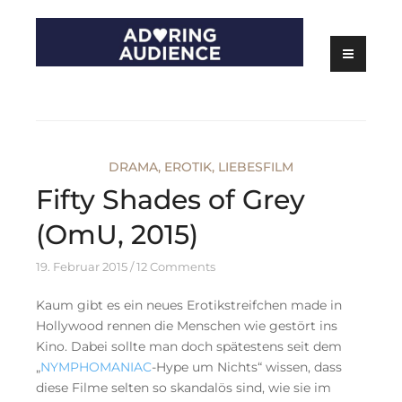
Skip
to
content
Kritiken zu Filmen, Serien und Theater
Adoring Audience
DRAMA
,
EROTIK
,
LIEBESFILM
Fifty Shades of Grey
(OmU, 2015)
19. Februar 2015
12 Comments
Kaum gibt es ein neues Erotikstreifchen made in
Hollywood rennen die Menschen wie gestört ins
Kino. Dabei sollte man doch spätestens seit dem
„
NYMPHOMANIAC
-Hype um Nichts“ wissen, dass
diese Filme selten so skandalös sind, wie sie im