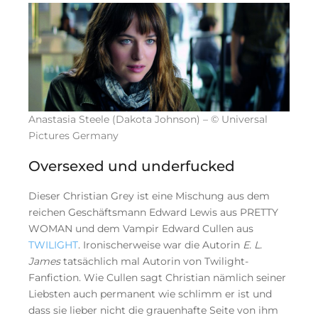
Anastasia Steele (Dakota Johnson) – © Universal
Pictures Germany
Oversexed und underfucked
Dieser Christian Grey ist eine Mischung aus dem
reichen Geschäftsmann Edward Lewis aus PRETTY
WOMAN und dem Vampir Edward Cullen aus
TWILIGHT
. Ironischerweise war die Autorin
E. L.
James
tatsächlich mal Autorin von Twilight-
Fanfiction. Wie Cullen sagt Christian nämlich seiner
Liebsten auch permanent wie schlimm er ist und
dass sie lieber nicht die grauenhafte Seite von ihm