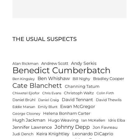
THE USUAL SUSPECTS
Andy Serkis
Andrew Scott
Alan Rickman
Benedict Cumberbatch
Ben Whishaw
Bradley Cooper
Bill Nighy
Ben Kingsley
Cate Blanchett
Channing Tatum
Christoph Waltz
Chiwetel Ejiofor
Chris Evans
Colin Firth
David Tennant
Daniel Brühl
David Thewlis
Daniel Craig
Ewan McGregor
Eddie Marsan
Emily Blunt
Helena Bonham Carter
George Clooney
Hugh Jackman
Hugo Weaving
Ian McKellen
Idris Elba
Johnny Depp
Jennifer Lawrence
Jon Favreau
Keira Knightley
Leonardo DiCaprio
Judi Dench