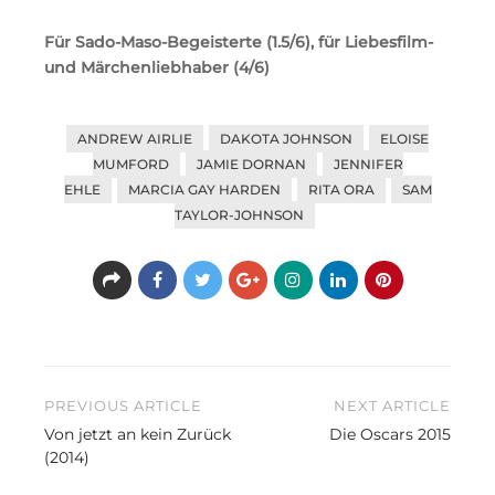
Für Sado-Maso-Begeisterte (1.5/6), für Liebesfilm-
und Märchenliebhaber (4/6)
ANDREW AIRLIE
DAKOTA JOHNSON
ELOISE
MUMFORD
JAMIE DORNAN
JENNIFER
EHLE
MARCIA GAY HARDEN
RITA ORA
SAM
TAYLOR-JOHNSON
Beitragsnavigation
PREVIOUS ARTICLE
NEXT ARTICLE
Von jetzt an kein Zurück
Die Oscars 2015
(2014)