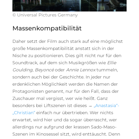
© Universal Pictures Germany
Massenkompatibilität
Daher setzt der Film auch stark auf eine möglichst
große Massenkompatibilität anstatt sich in der
Nische zu positionieren. Dies gilt nicht nur für den
Soundtrack, auf dem sich Musikgrößen wie
Ellie
Goulding, Beyoncé
oder
Annie Lennox
tummeln,
sondern auch bei der Geschichte. In jeder nur
erdenklichen Möglichkeit werden die Namen der
Protagonisten genannt, nur für den Fall, dass der
Zuschauer mal vergisst, wer wie heißt. Ganz
besonders bei Liftszenen ist dieses →
„Anastasia“-
„Christian“
einfach nur übertrieben. Wer nichts
erwartet, wird hier und da sogar überrascht, wer
allerdings nur aufgrund der krassen Sado-Maso-
Szenen im Kinosessel sitzt, wird enttäuscht. Denn