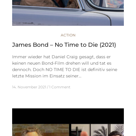
ACTION
James Bond – No Time to Die (2021)
Immer wieder hat Daniel Craig gesagt, dass er
keinen neuen Bond-Film drehen will und tat es
dennoch. Doch NO TIME TO DIE ist definitiv seine
letzte Mission im Einsatz seiner…
14. November 2021
1 Comment