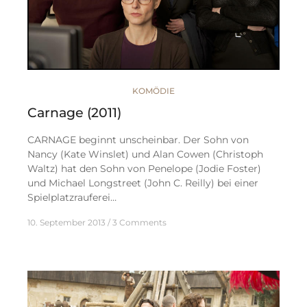
KOMÖDIE
Carnage (2011)
CARNAGE beginnt unscheinbar. Der Sohn von
Nancy (Kate Winslet) und Alan Cowen (Christoph
Waltz) hat den Sohn von Penelope (Jodie Foster)
und Michael Longstreet (John C. Reilly) bei einer
Spielplatzrauferei…
10. September 2013
3 Comments