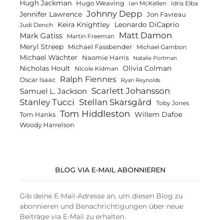
Hugh Jackman
Hugo Weaving
Ian McKellen
Idris Elba
Johnny Depp
Jennifer Lawrence
Jon Favreau
Keira Knightley
Leonardo DiCaprio
Judi Dench
Matt Damon
Mark Gatiss
Martin Freeman
Meryl Streep
Michael Fassbender
Michael Gambon
Michael Wächter
Naomie Harris
Natalie Portman
Olivia Colman
Nicholas Hoult
Nicole Kidman
Ralph Fiennes
Oscar Isaac
Ryan Reynolds
Scarlett Johansson
Samuel L. Jackson
Stanley Tucci
Stellan Skarsgård
Toby Jones
Tom Hiddleston
Willem Dafoe
Tom Hanks
Woody Harrelson
BLOG VIA E-MAIL ABONNIEREN
Gib deine E-Mail-Adresse an, um diesen Blog zu
abonnieren und Benachrichtigungen über neue
Beiträge via E-Mail zu erhalten.