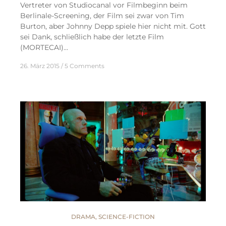
Vertreter von Studiocanal vor Filmbeginn beim
Berlinale-Screening, der Film sei zwar von Tim
Burton, aber Johnny Depp spiele hier nicht mit. Gott
sei Dank, schließlich habe der letzte Film
(MORTECAI)…
26. März 2015
5 Comments
DRAMA
,
SCIENCE-FICTION