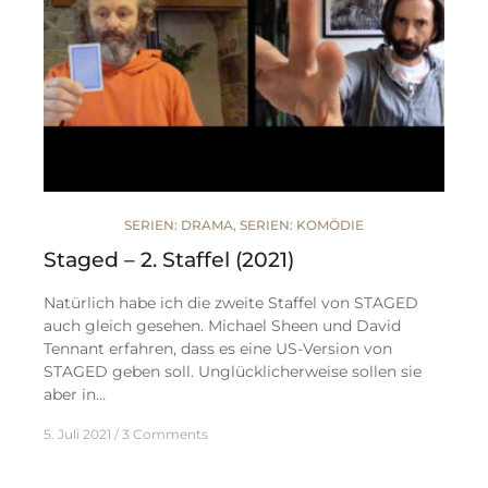
SERIEN: DRAMA
,
SERIEN: KOMÖDIE
Staged – 2. Staffel (2021)
Natürlich habe ich die zweite Staffel von STAGED
auch gleich gesehen. Michael Sheen und David
Tennant erfahren, dass es eine US-Version von
STAGED geben soll. Unglücklicherweise sollen sie
aber in…
5. Juli 2021
3 Comments