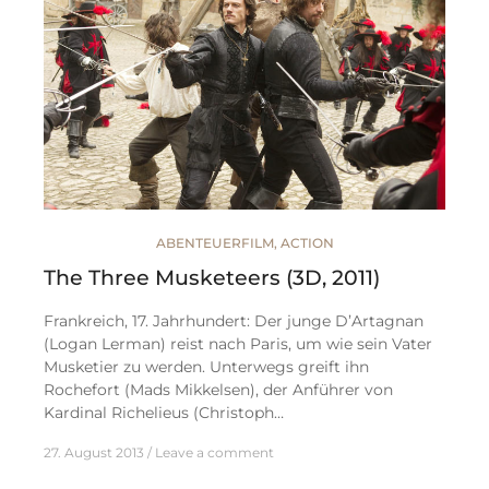
ABENTEUERFILM
,
ACTION
The Three Musketeers (3D, 2011)
Frankreich, 17. Jahrhundert: Der junge D’Artagnan
(Logan Lerman) reist nach Paris, um wie sein Vater
Musketier zu werden. Unterwegs greift ihn
Rochefort (Mads Mikkelsen), der Anführer von
Kardinal Richelieus (Christoph…
27. August 2013
Leave a comment