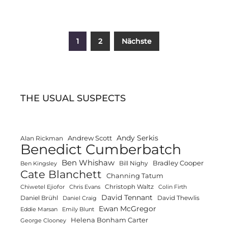
Seitennummerierung
1
2
Nächste
der
Beiträge
THE USUAL SUSPECTS
Andy Serkis
Andrew Scott
Alan Rickman
Benedict Cumberbatch
Ben Whishaw
Bradley Cooper
Bill Nighy
Ben Kingsley
Cate Blanchett
Channing Tatum
Christoph Waltz
Chiwetel Ejiofor
Chris Evans
Colin Firth
David Tennant
Daniel Brühl
David Thewlis
Daniel Craig
Ewan McGregor
Eddie Marsan
Emily Blunt
Helena Bonham Carter
George Clooney