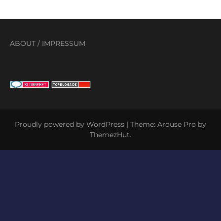
ABOUT
/
IMPRESSUM
Proudly powered by WordPress
|
Theme: Arouse Pro by
ThemezHut
.