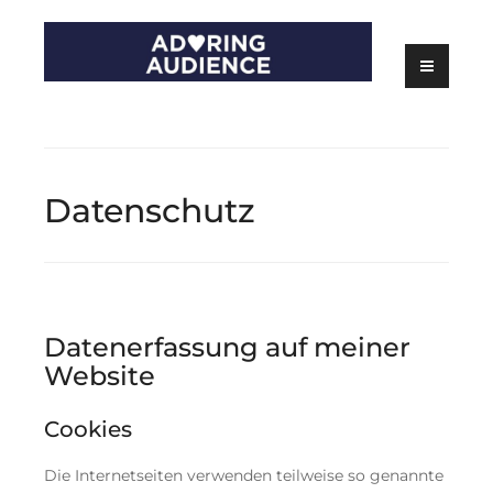
Skip
to
content
Kritiken zu Filmen, Serien und Theater
Adoring Audience
Datenschutz
Datenerfassung auf meiner
Website
Cookies
Die Internetseiten verwenden teilweise so genannte