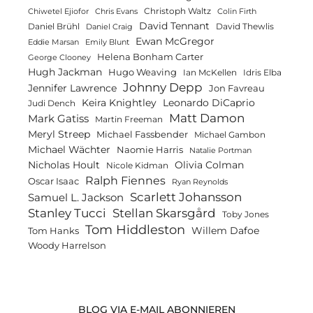
Christoph Waltz
Chiwetel Ejiofor
Chris Evans
Colin Firth
David Tennant
Daniel Brühl
David Thewlis
Daniel Craig
Ewan McGregor
Eddie Marsan
Emily Blunt
Helena Bonham Carter
George Clooney
Hugh Jackman
Hugo Weaving
Ian McKellen
Idris Elba
Johnny Depp
Jennifer Lawrence
Jon Favreau
Keira Knightley
Leonardo DiCaprio
Judi Dench
Matt Damon
Mark Gatiss
Martin Freeman
Meryl Streep
Michael Fassbender
Michael Gambon
Michael Wächter
Naomie Harris
Natalie Portman
Olivia Colman
Nicholas Hoult
Nicole Kidman
Ralph Fiennes
Oscar Isaac
Ryan Reynolds
Scarlett Johansson
Samuel L. Jackson
Stanley Tucci
Stellan Skarsgård
Toby Jones
Tom Hiddleston
Willem Dafoe
Tom Hanks
Woody Harrelson
BLOG VIA E-MAIL ABONNIEREN