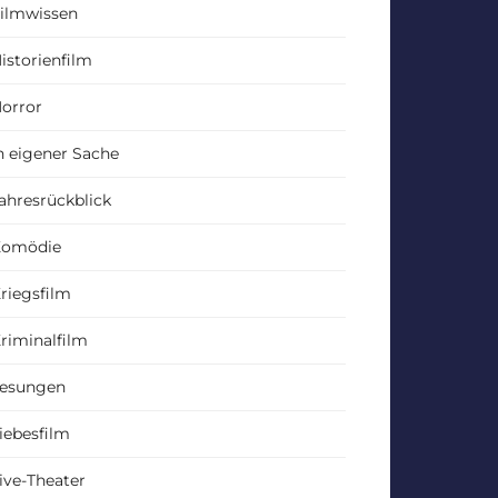
ilmwissen
istorienfilm
orror
n eigener Sache
ahresrückblick
Komödie
riegsfilm
riminalfilm
esungen
iebesfilm
ive-Theater