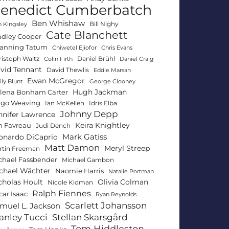
enedict Cumberbatch
Ben Whishaw
Bill Nighy
 Kingsley
Cate Blanchett
adley Cooper
anning Tatum
Chiwetel Ejiofor
Chris Evans
ristoph Waltz
Daniel Brühl
Colin Firth
Daniel Craig
vid Tennant
David Thewlis
Eddie Marsan
Ewan McGregor
ly Blunt
George Clooney
Hugh Jackman
lena Bonham Carter
go Weaving
Ian McKellen
Idris Elba
Johnny Depp
nnifer Lawrence
Keira Knightley
n Favreau
Judi Dench
Mark Gatiss
onardo DiCaprio
Matt Damon
Meryl Streep
rtin Freeman
chael Fassbender
Michael Gambon
chael Wächter
Naomie Harris
Natalie Portman
Olivia Colman
cholas Hoult
Nicole Kidman
Ralph Fiennes
car Isaac
Ryan Reynolds
Scarlett Johansson
muel L. Jackson
anley Tucci
Stellan Skarsgård
Tom Hiddleston