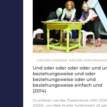
THEATER: KOMÖDIE
,
THEATER: PERFORMANC
Und oder oder oder oder und u
beziehungsweise und oder
beziehungsweise oder und
beziehungsweise einfach und
(2014)
Zu erklären, wie das Theaterstück UND ODE
ODER… von Nele Stuhler funktioniert, ist gar