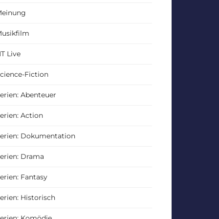
einung
usikfilm
T Live
cience-Fiction
erien: Abenteuer
erien: Action
erien: Dokumentation
erien: Drama
erien: Fantasy
erien: Historisch
erien: Komödie