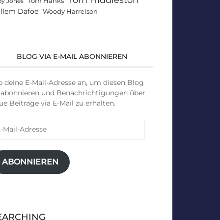
Tom Hanks
by Jones
llem Dafoe
Woody Harrelson
BLOG VIA E-MAIL ABONNIEREN
b deine E-Mail-Adresse an, um diesen Blog
 abonnieren und Benachrichtigungen über
ue Beiträge via E-Mail zu erhalten.
il-
resse
ABONNIEREN
EARCHING