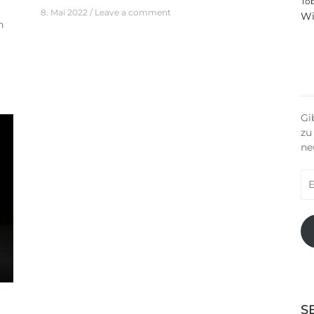
To
8. Mai 2022
Leave a comment
Wi
n
Gi
zu
ne
E-
Ma
Ad
S