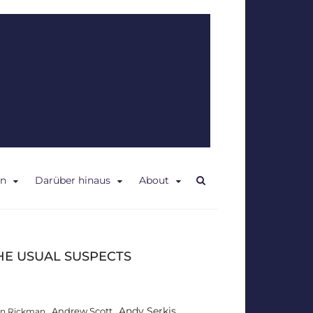
en
Darüber hinaus
About
HE USUAL SUSPECTS
Andy Serkis
Andrew Scott
an Rickman