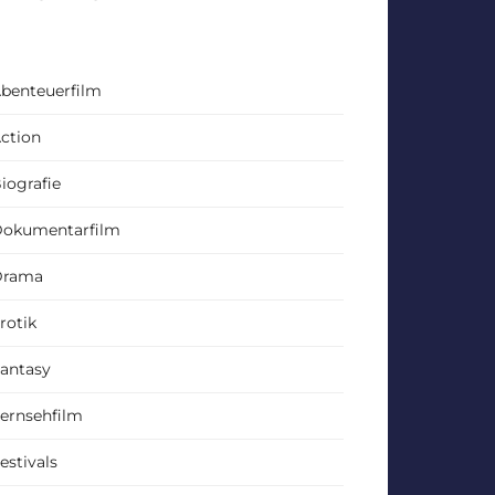
benteuerfilm
ction
iografie
okumentarfilm
Drama
rotik
antasy
ernsehfilm
estivals