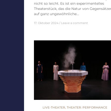
nicht so leicht. Es ist ein experimentelles
Theaterstück, das die Natur von Gegensätze
auf ganz ungewöhnliche…
17. Oktober 2024
Leave a comment
LIVE-THEATER
,
THEATER: PERFORMANCE