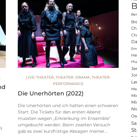
B
Ben
Br
Ch
Ch
Da
Emi
He
Hu
Je
Jo
E
LIVE-THEATER
,
THEATER: DRAMA
,
THEATER:
Le
PERFORMANCE
nd
Ma
Die Unerhörten (2022)
Mi
Mi
Die Unerhörten und ich hatten einen schweren
Ni
Start. Die Tickets für den ersten Abend
Os
mussten wegen „Erkrankung im Ensemble“
Sa
umgebucht werden. Beim zweiten Versuch
R
St
gab es zwei kurzfristige Absagen meiner…