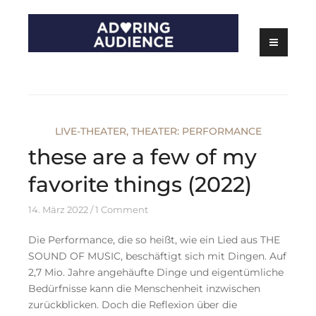
Skip
to
content
Kritiken zu Filmen, Serien und Theater
Adoring Audience
LIVE-THEATER
,
THEATER: PERFORMANCE
these are a few of my
favorite things (2022)
14. März 2022
1 Comment
Die Performance, die so heißt, wie ein Lied aus THE
SOUND OF MUSIC, beschäftigt sich mit Dingen. Auf
2,7 Mio. Jahre angehäufte Dinge und eigentümliche
Bedürfnisse kann die Menschenheit inzwischen
zurückblicken. Doch die Reflexion über die