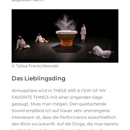
© Talisa Frenschkowski
Das Lieblingsding
Atmosphäre wird in THESE ARE A FEW OF MY
FAVORITE THINGS mit einer singenden Säge
gezeugt. Muss man mögen. Den quietschende
Sound empfand ich auf Dauer sehr anstrengend.
Interessant ist, dass die Performance ausschließlich
den Blick zurückwirft. Auf die Dinge, die man bereits