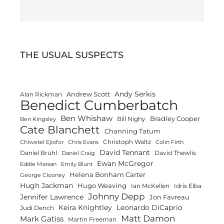
THE USUAL SUSPECTS
Andy Serkis
Andrew Scott
Alan Rickman
Benedict Cumberbatch
Ben Whishaw
Bradley Cooper
Bill Nighy
Ben Kingsley
Cate Blanchett
Channing Tatum
Christoph Waltz
Chiwetel Ejiofor
Chris Evans
Colin Firth
David Tennant
Daniel Brühl
David Thewlis
Daniel Craig
Ewan McGregor
Eddie Marsan
Emily Blunt
Helena Bonham Carter
George Clooney
Hugh Jackman
Hugo Weaving
Ian McKellen
Idris Elba
Johnny Depp
Jennifer Lawrence
Jon Favreau
Keira Knightley
Leonardo DiCaprio
Judi Dench
Matt Damon
Mark Gatiss
Martin Freeman