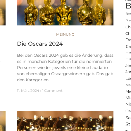
B
Ben
Br
Ch
Ch
MEINUNG
Da
Die Oscars 2024
Emi
He
Bei den Oscars 2024 gab es die Änderung, dass
Hu
o
es in manchen Kategorien für die nominierten
Je
Personen wieder jeweils eine kleine Laudatio
Jo
von ehemaligen Oscargewinnern gab. Das gab
Le
den Kategorien…
Ma
11. März 2024
1 Comment
Mi
Mi
Ni
Os
Sa
St