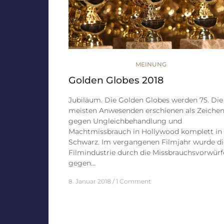
MEINUNG
Golden Globes 2018
Jubiläum. Die Golden Globes werden 75. Die
meisten Anwesenden erschienen als Zeiche
gegen Ungleichbehandlung und
Machtmissbrauch in Hollywood komplett in
Schwarz. Im vergangenen Filmjahr wurde di
Filmindustrie durch die Missbrauchsvorwürf
gegen…
8. Januar 2018
1 Comment