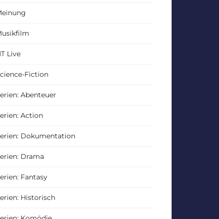
einung
usikfilm
T Live
cience-Fiction
erien: Abenteuer
erien: Action
erien: Dokumentation
erien: Drama
erien: Fantasy
erien: Historisch
erien: Komödie