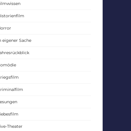
ilmwissen
istorienfilm
orror
n eigener Sache
ahresrückblick
Komödie
riegsfilm
riminalfilm
esungen
iebesfilm
ive-Theater