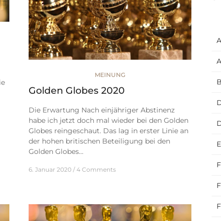
A
A
MEINUNG
B
ie
Golden Globes 2020
D
Die Erwartung Nach einjähriger Abstinenz
habe ich jetzt doch mal wieder bei den Golden
Globes reingeschaut. Das lag in erster Linie an
der hohen britischen Beteiligung bei den
E
Golden Globes…
F
6. Januar 2020
4 Comments
F
F