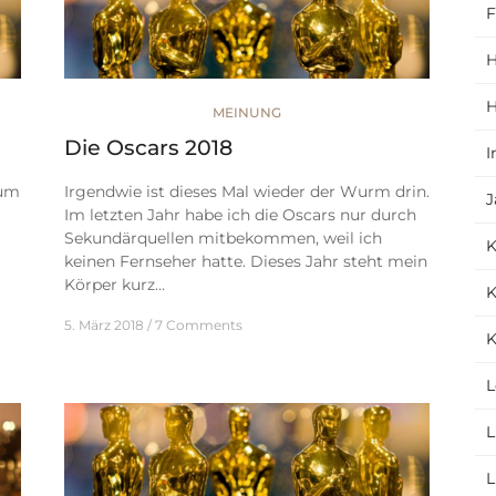
F
H
H
MEINUNG
Die Oscars 2018
I
 um
Irgendwie ist dieses Mal wieder der Wurm drin.
J
Im letzten Jahr habe ich die Oscars nur durch
Sekundärquellen mitbekommen, weil ich
keinen Fernseher hatte. Dieses Jahr steht mein
Körper kurz…
K
5. März 2018
7 Comments
K
L
L
L