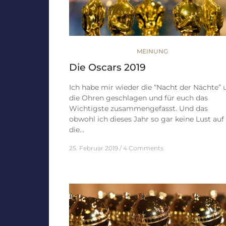
MEINUNG
Die Oscars 2019
Ich habe mir wieder die “Nacht der Nächte”
die Ohren geschlagen und für euch das
Wichtigste zusammengefasst. Und das
obwohl ich dieses Jahr so gar keine Lust auf
die…
25. Februar 2019
4 Comments