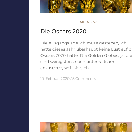
MEINUNG
Die Oscars 2020
Die Ausgangslage Ich muss gestehen, ich
hatte dieses Jahr überhaupt keine Lust auf d
Oscars 2020 hatte. Die Golden Globes, ja, die
sind wenigstens noch unterhaltsam
anzusehen, weil sie sich…
10. Februar 2020
5 Comments