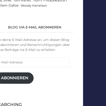
Tom Hanks
by Jones
llem Dafoe
Woody Harrelson
BLOG VIA E-MAIL ABONNIEREN
b deine E-Mail-Adresse an, um diesen Blog
 abonnieren und Benachrichtigungen über
ue Beiträge via E-Mail zu erhalten.
il-
resse
ABONNIEREN
EARCHING