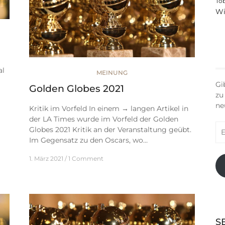
To
Wi
al
MEINUNG
Gi
Golden Globes 2021
zu
ne
Kritik im Vorfeld In einem → langen Artikel in
der LA Times wurde im Vorfeld der Golden
E-
Globes 2021 Kritik an der Veranstaltung geübt.
Ma
Im Gegensatz zu den Oscars, wo…
Ad
1. März 2021
1 Comment
S