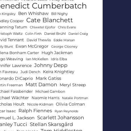
enedict Cumberbatch
Ben Whishaw
Bill Nighy
 Kingsley
Cate Blanchett
adley Cooper
anning Tatum
Chiwetel Ejiofor
Chris Evans
ristoph Waltz
Daniel Brühl
Colin Firth
Daniel Craig
vid Tennant
David Thewlis
Eddie Marsan
Ewan McGregor
ly Blunt
George Clooney
Hugh Jackman
lena Bonham Carter
go Weaving
Ian McKellen
Idris Elba
Johnny Depp
nnifer Lawrence
Keira Knightley
n Favreau
Judi Dench
Mark Gatiss
onardo DiCaprio
Matt Damon
Meryl Streep
rtin Freeman
chael Fassbender
Michael Gambon
chael Wächter
Naomie Harris
Natalie Portman
Olivia Colman
cholas Hoult
Nicole Kidman
Ralph Fiennes
car Isaac
Ryan Reynolds
Scarlett Johansson
muel L. Jackson
anley Tucci
Stellan Skarsgård
Tom Hiddleston