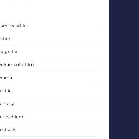
benteuerfilm
ction
iografie
okumentarfilm
Drama
rotik
antasy
ernsehfilm
estivals