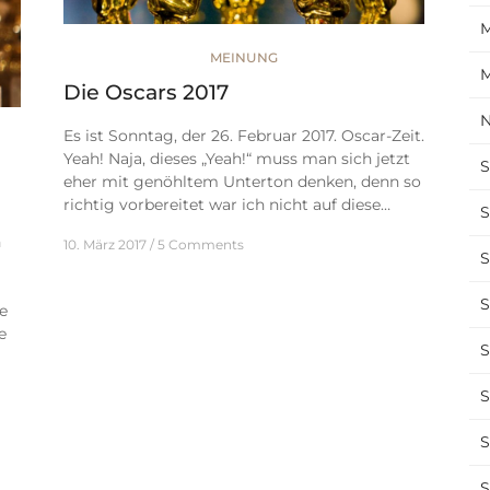
M
MEINUNG
M
Die Oscars 2017
N
Es ist Sonntag, der 26. Februar 2017. Oscar-Zeit.
Yeah! Naja, dieses „Yeah!“ muss man sich jetzt
S
eher mit genöhltem Unterton denken, denn so
richtig vorbereitet war ich nicht auf diese…
S
n
10. März 2017
5 Comments
S
S
e
e
S
S
S
S