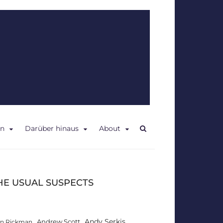
en
Darüber hinaus
About
HE USUAL SUSPECTS
Andy Serkis
Andrew Scott
an Rickman