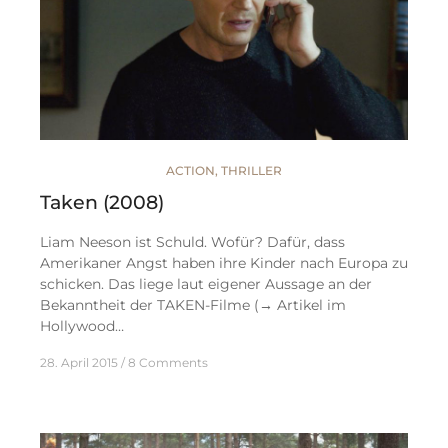
ACTION
,
THRILLER
Taken (2008)
Liam Neeson ist Schuld. Wofür? Dafür, dass
Amerikaner Angst haben ihre Kinder nach Europa zu
schicken. Das liege laut eigener Aussage an der
Bekanntheit der TAKEN-Filme (→ Artikel im
Hollywood…
28. April 2015
8 Comments