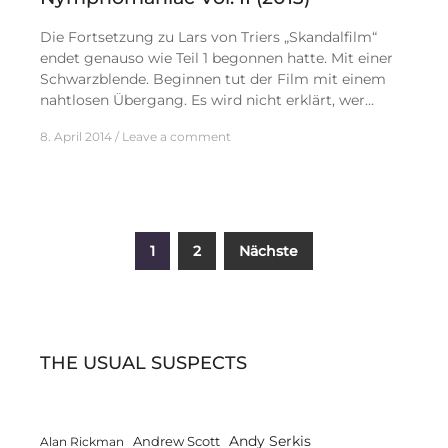
Die Fortsetzung zu Lars von Triers „Skandalfilm“
endet genauso wie Teil 1 begonnen hatte. Mit einer
Schwarzblende. Beginnen tut der Film mit einem
nahtlosen Übergang. Es wird nicht erklärt, wer…
8. April 2014
Leave a comment
Seitennummerierung
1
2
Nächste
der
Beiträge
THE USUAL SUSPECTS
Andy Serkis
Andrew Scott
Alan Rickman