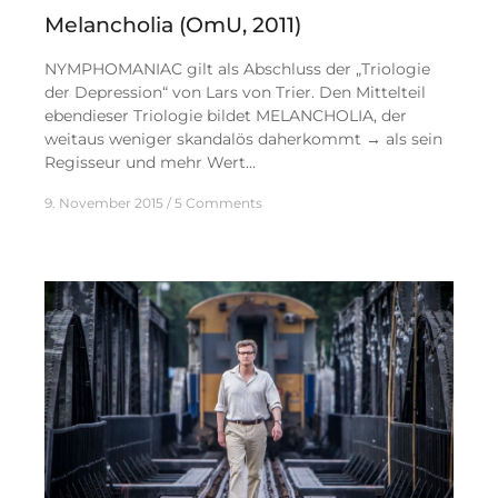
Melancholia (OmU, 2011)
NYMPHOMANIAC gilt als Abschluss der „Triologie
der Depression“ von Lars von Trier. Den Mittelteil
ebendieser Triologie bildet MELANCHOLIA, der
weitaus weniger skandalös daherkommt → als sein
Regisseur und mehr Wert…
9. November 2015
5 Comments