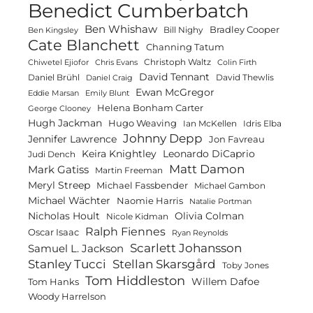
Benedict Cumberbatch
Ben Whishaw
Bradley Cooper
Bill Nighy
Ben Kingsley
Cate Blanchett
Channing Tatum
Christoph Waltz
Chiwetel Ejiofor
Chris Evans
Colin Firth
David Tennant
Daniel Brühl
David Thewlis
Daniel Craig
Ewan McGregor
Eddie Marsan
Emily Blunt
Helena Bonham Carter
George Clooney
Hugh Jackman
Hugo Weaving
Ian McKellen
Idris Elba
Johnny Depp
Jennifer Lawrence
Jon Favreau
Keira Knightley
Leonardo DiCaprio
Judi Dench
Matt Damon
Mark Gatiss
Martin Freeman
Meryl Streep
Michael Fassbender
Michael Gambon
Michael Wächter
Naomie Harris
Natalie Portman
Olivia Colman
Nicholas Hoult
Nicole Kidman
Ralph Fiennes
Oscar Isaac
Ryan Reynolds
Scarlett Johansson
Samuel L. Jackson
Stanley Tucci
Stellan Skarsgård
Toby Jones
Tom Hiddleston
Willem Dafoe
Tom Hanks
Woody Harrelson