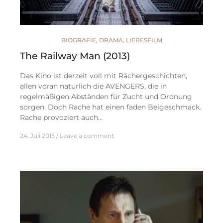
BIOGRAFIE
,
DRAMA
,
LIEBESFILM
The Railway Man (2013)
Das Kino ist derzeit voll mit Rächergeschichten,
allen voran natürlich die AVENGERS, die in
regelmäßigen Abständen für Zucht und Ordnung
sorgen. Doch Rache hat einen faden Beigeschmack.
Rache provoziert auch…
24. Juli 2015
Leave a comment