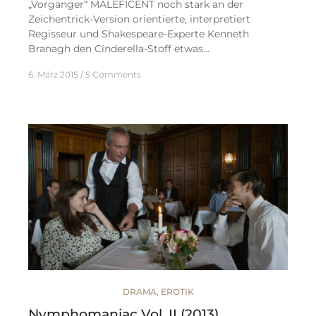
„Vorgänger“ MALEFICENT noch stark an der
Zeichentrick-Version orientierte, interpretiert
Regisseur und Shakespeare-Experte Kenneth
Branagh den Cinderella-Stoff etwas…
6. März 2015
5 Comments
DRAMA
,
EROTIK
Nymphomaniac Vol. II (2013)