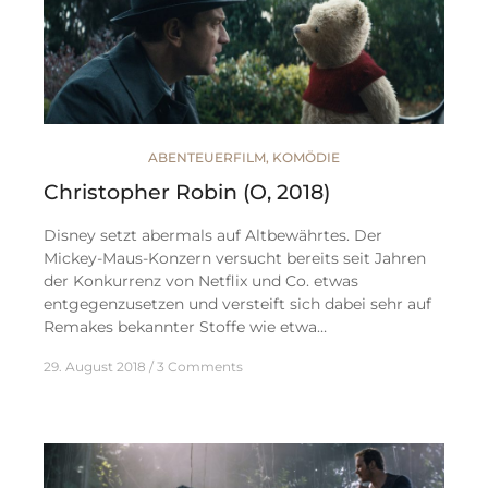
ABENTEUERFILM
,
KOMÖDIE
Christopher Robin (O, 2018)
Disney setzt abermals auf Altbewährtes. Der
Mickey-Maus-Konzern versucht bereits seit Jahren
der Konkurrenz von Netflix und Co. etwas
entgegenzusetzen und versteift sich dabei sehr auf
Remakes bekannter Stoffe wie etwa…
29. August 2018
3 Comments