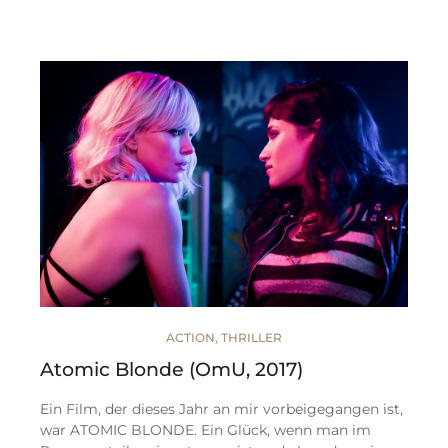
ACTION
,
THRILLER
Atomic Blonde (OmU, 2017)
Ein Film, der dieses Jahr an mir vorbeigegangen ist,
war ATOMIC BLONDE. Ein Glück, wenn man im