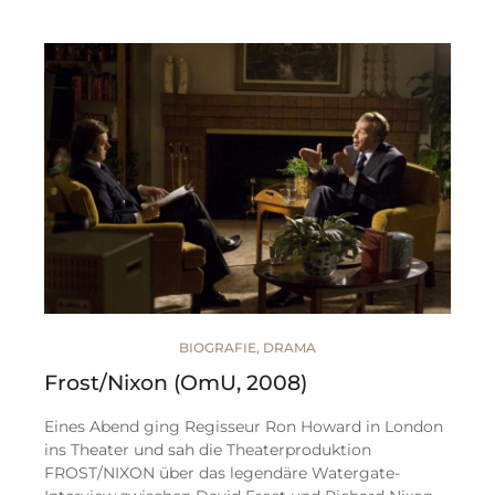
BIOGRAFIE
,
DRAMA
Frost/Nixon (OmU, 2008)
Eines Abend ging Regisseur Ron Howard in London
ins Theater und sah die Theaterproduktion
FROST/NIXON über das legendäre Watergate-