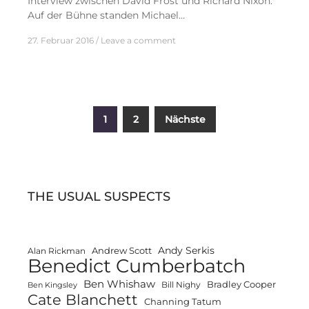
Interview zwischen David Frost und Richard Nixon.
Auf der Bühne standen Michael…
27. Februar 2016
Leave a comment
Seitennummerierung
1
2
Nächste
der
Beiträge
THE USUAL SUSPECTS
Andy Serkis
Andrew Scott
Alan Rickman
Benedict Cumberbatch
Ben Whishaw
Bradley Cooper
Bill Nighy
Ben Kingsley
Cate Blanchett
Channing Tatum