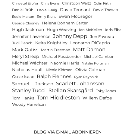
Christoph Waltz
Chiwetel Ejiofor
Chris Evans
Colin Firth
David Tennant
Daniel Brühl
David Thewlis
Daniel Craig
Ewan McGregor
Eddie Marsan
Emily Blunt
Helena Bonham Carter
George Clooney
Hugh Jackman
Hugo Weaving
Ian McKellen
Idris Elba
Johnny Depp
Jennifer Lawrence
Jon Favreau
Keira Knightley
Leonardo DiCaprio
Judi Dench
Matt Damon
Mark Gatiss
Martin Freeman
Meryl Streep
Michael Fassbender
Michael Gambon
Michael Wächter
Naomie Harris
Natalie Portman
Olivia Colman
Nicholas Hoult
Nicole Kidman
Ralph Fiennes
Oscar Isaac
Ryan Reynolds
Scarlett Johansson
Samuel L. Jackson
Stanley Tucci
Stellan Skarsgård
Toby Jones
Tom Hiddleston
Willem Dafoe
Tom Hanks
Woody Harrelson
BLOG VIA E-MAIL ABONNIEREN