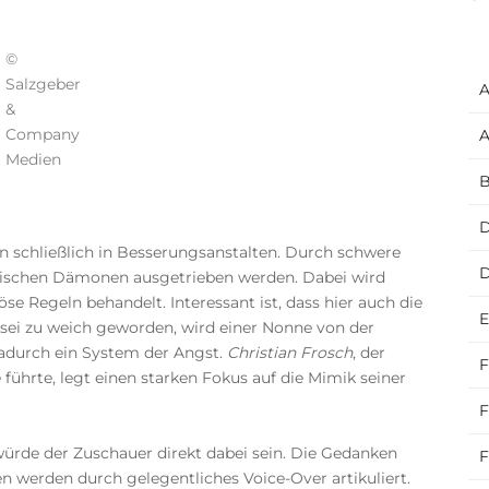
©
Salzgeber
A
&
Company
A
Medien
B
D
 schließlich in Besserungsanstalten. Durch schwere
flischen Dämonen ausgetrieben werden. Dabei wird
se Regeln behandelt. Interessant ist, dass hier auch die
E
e sei zu weich geworden, wird einer Nonne von der
dadurch ein System der Angst.
Christian Frosch
, der
F
führte, legt einen starken Fokus auf die Mimik seiner
F
würde der Zuschauer direkt dabei sein. Die Gedanken
F
werden durch gelegentliches Voice-Over artikuliert.