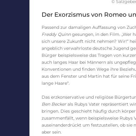
© Salzgebe
Der Exorzismus von Romeo un
Passend zur damaligen Auffassung von Zucht 
Freddy Quinn
gesungen, in den Film. „Wer h
sich unsere Zukunft nicht nehmen? Wir!“ hei
angeblich verwahrloste deutsche Jugend ged
Bürger beispielsweise das Tragen von kurz
auch langes Haar bei Männern als ungepfleg
Konventionen und finden Wege ihre Beziehun
aus dem Fenster und Martin hat für seine F
lange Haare“.
Das erzkonservative und religiöse Bürgertu
Ben Becker
als Rubys Vater repräsentiert wi
bringen. Dies geschieht häufig durch körpe
zusammenfällt, wenn beispielsweise Rubys V
auseinanderdrückt um festzustellen, ob sie 
aber sein.