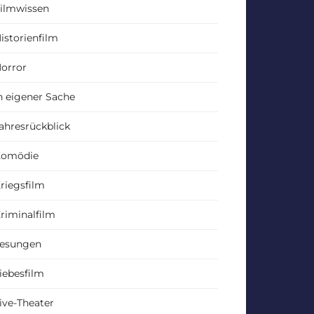
ilmwissen
istorienfilm
orror
n eigener Sache
ahresrückblick
Komödie
riegsfilm
riminalfilm
esungen
iebesfilm
ive-Theater