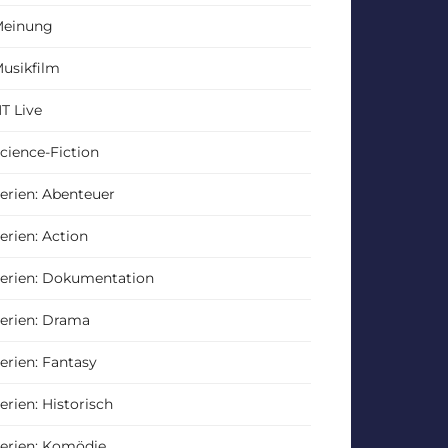
einung
usikfilm
T Live
cience-Fiction
erien: Abenteuer
erien: Action
erien: Dokumentation
erien: Drama
erien: Fantasy
erien: Historisch
erien: Komödie