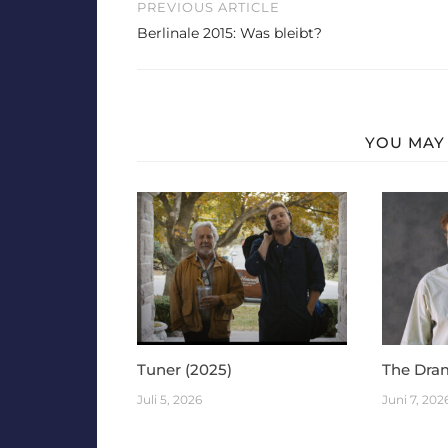
Beitragsnavigation
PREVIOUS ARTICLE
Berlinale 2015: Was bleibt?
YOU MAY 
Tuner (2025)
The Dra
Juli 5, 2026
Juni 7, 202