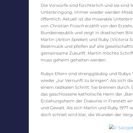
Die Vorwürfe sind fürchterlich und sie sind l
Unterbringung, immer wieder werden Missb
öffentlich. Aktuell ist die miserable Unterb
von
Christian Frosch
erzählt von den Erzieh
Bundesrepublik und zeigt in drastischen Bild
Martin (
Anton Spieker
) und Ruby (
Victoria S
Beatmusik und pfeifen auf alle gesellschaft
gemeinsame Zukunft. Martin möchte Schrift
muss geheim gehalten werden.
Rubys Eltern sind strenggläubig und Rubys V
wieder „zur Vernunft zu bringen“. Als sich d
einem radikalen Schritt: Sie brennen durch.
das geschlossene katholische Heim der „Ba
Erziehungsheim der Diakonie in Freistatt ei
und Gewalt. Als sich Martin und Ruby 1977 wie
doch schnell wird klar, die Wunden der Verg