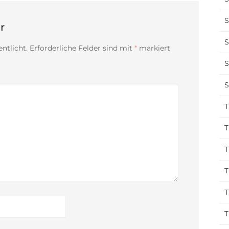
S
r
S
ntlicht.
Erforderliche Felder sind mit
*
markiert
S
S
T
T
T
T
T
T