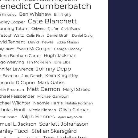
enedict Cumberbatch
Ben Whishaw
Bill Nighy
 Kingsley
Cate Blanchett
adley Cooper
anning Tatum
Chiwetel Ejiofor
Chris Evans
ristoph Waltz
Daniel Brühl
Colin Firth
Daniel Craig
vid Tennant
David Thewlis
Eddie Marsan
Ewan McGregor
ly Blunt
George Clooney
Hugh Jackman
lena Bonham Carter
go Weaving
Ian McKellen
Idris Elba
Johnny Depp
nnifer Lawrence
Keira Knightley
n Favreau
Judi Dench
Mark Gatiss
onardo DiCaprio
Matt Damon
Meryl Streep
rtin Freeman
chael Fassbender
Michael Gambon
chael Wächter
Naomie Harris
Natalie Portman
Olivia Colman
cholas Hoult
Nicole Kidman
Ralph Fiennes
car Isaac
Ryan Reynolds
Scarlett Johansson
muel L. Jackson
anley Tucci
Stellan Skarsgård
Tom Hiddleston