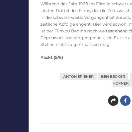
Während das Jahr 1968 im Film in schwarz-wei
letzten Drittel des Films, der die Zeit zwis
in die schwarz-weiße Vergangenheit zurück, 
zeitliche Abfolge angeht. Hier wird sowohl 
Ist der Film zu Beginn noch weitesgehend c
Gegenwart und Vergangenheit, ein Puzzle au
Stellen nicht so ganz passen mag.
Packt (5/6)
ANTON SPIEKER
BEN BECKER
HOFNER