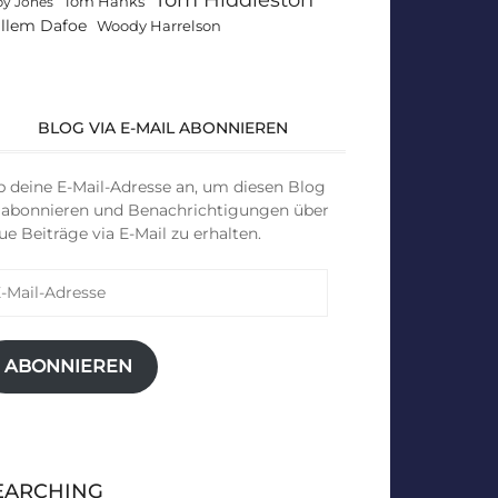
Tom Hanks
by Jones
llem Dafoe
Woody Harrelson
BLOG VIA E-MAIL ABONNIEREN
b deine E-Mail-Adresse an, um diesen Blog
 abonnieren und Benachrichtigungen über
ue Beiträge via E-Mail zu erhalten.
il-
resse
ABONNIEREN
EARCHING