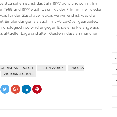
F
ß zu sehen ist, ist das Jahr 1977 bunt und schrill. Im
chen 1968 und 1977 erzählt, springt der Film immer wieder
H
was für den Zuschauer etwas verwirrend ist, was die
mit Einblendungen als auch mit Voice-Over gearbeitet.
H
hronologisch, so wird er gegen Ende eine Melange aus
s aktueller Lage und alten Geistern, dass an manchen
I
J
CHRISTIAN FROSCH
HELEN WOIGK
URSULA
K
VICTORIA SCHULZ
K
L
L
L