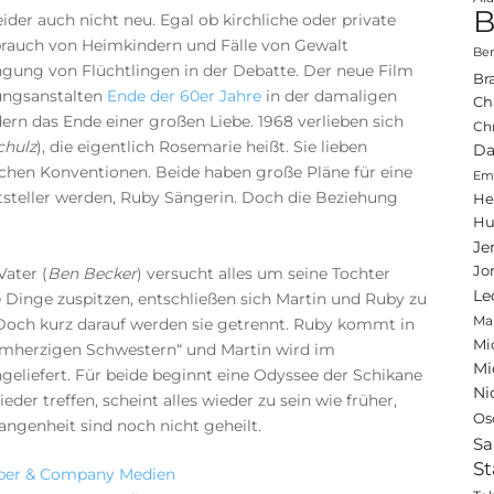
B
eider auch nicht neu. Egal ob kirchliche oder private
rauch von Heimkindern und Fälle von Gewalt
Ben
ringung von Flüchtlingen in der Debatte. Der neue Film
Br
ungsanstalten
Ende der 60er Jahre
in der damaligen
Ch
ern das Ende einer großen Liebe. 1968 verlieben sich
Ch
chulz
), die eigentlich Rosemarie heißt. Sie lieben
Da
lichen Konventionen. Beide haben große Pläne für eine
Emi
steller werden, Ruby Sängerin. Doch die Beziehung
He
Hu
Je
Jo
ater (
Ben Becker
) versucht alles um seine Tochter
Le
ie Dinge zuspitzen, entschließen sich Martin und Ruby zu
Ma
 Doch kurz darauf werden sie getrennt. Ruby kommt in
Mi
rmherzigen Schwestern“ und Martin wird im
Mi
ngeliefert. Für beide beginnt eine Odyssee der Schikane
Ni
der treffen, scheint alles wieder zu sein wie früher,
Os
angenheit sind noch nicht geheilt.
Sa
St