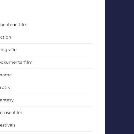
benteuerfilm
ction
iografie
okumentarfilm
Drama
rotik
antasy
ernsehfilm
estivals