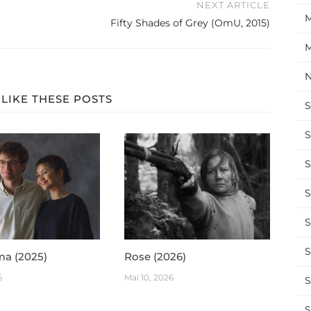
NEXT ARTICLE
M
Fifty Shades of Grey (OmU, 2015)
M
N
LIKE THESE POSTS
S
S
S
S
S
S
ma (2025)
Rose (2026)
6
Mai 10, 2026
S
S