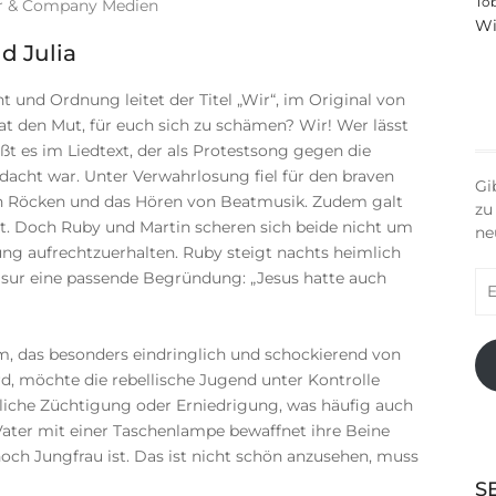
To
r & Company Medien
Wi
d Julia
und Ordnung leitet der Titel „Wir“, im Original von
at den Mut, für euch sich zu schämen? Wir! Wer lässt
ßt es im Liedtext, der als Protestsong gegen die
acht war. Unter Verwahrlosung fiel für den braven
Gi
en Röcken und das Hören von Beatmusik. Zudem galt
zu
t. Doch Ruby und Martin scheren sich beide nicht um
ne
g aufrechtzuerhalten. Ruby steigt nachts heimlich
risur eine passende Begründung: „Jesus hatte auch
E-
Ma
Ad
m, das besonders eindringlich und schockierend von
rd, möchte die rebellische Jugend unter Kontrolle
rliche Züchtigung oder Erniedrigung, was häufig auch
ater mit einer Taschenlampe bewaffnet ihre Beine
noch Jungfrau ist. Das ist nicht schön anzusehen, muss
S