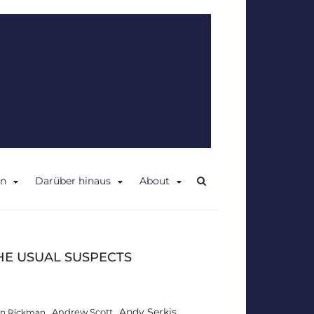
en
Darüber hinaus
About
HE USUAL SUSPECTS
Andy Serkis
Andrew Scott
an Rickman