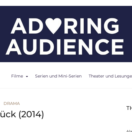
ce
Filme
Serien und Mini-Serien
Theater und Lesung
DRAMA
T
rück (2014)
Al