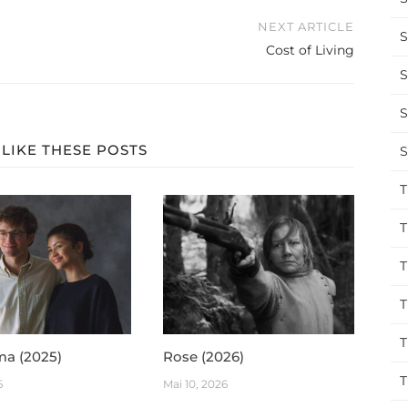
NEXT ARTICLE
S
Cost of Living
S
S
LIKE THESE POSTS
S
T
T
T
T
T
ma (2025)
Rose (2026)
T
6
Mai 10, 2026