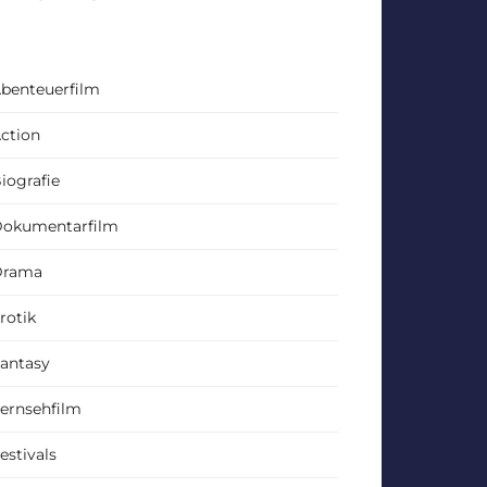
benteuerfilm
ction
iografie
okumentarfilm
Drama
rotik
antasy
ernsehfilm
estivals