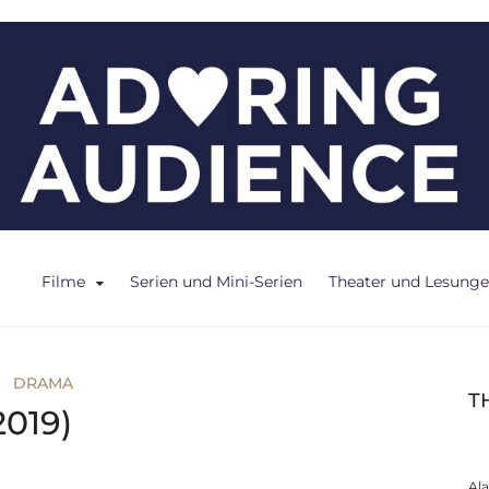
ce
Filme
Serien und Mini-Serien
Theater und Lesung
DRAMA
T
2019)
Al