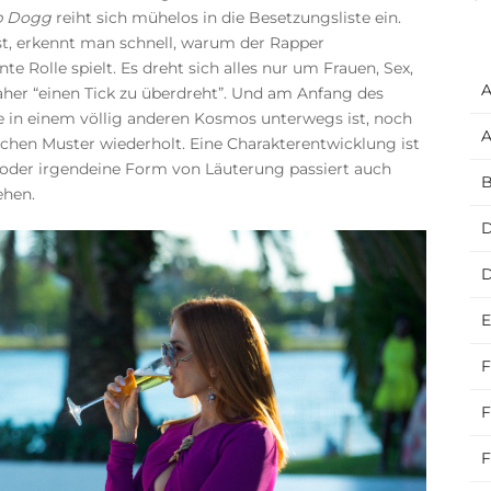
p Dogg
reiht sich mühelos in die Besetzungsliste ein.
t, erkennt man schnell, warum der Rapper
e Rolle spielt. Es dreht sich alles nur um Frauen, Sex,
A
aher “einen Tick zu überdreht”. Und am Anfang des
e in einem völlig anderen Kosmos unterwegs ist, noch
A
chen Muster wiederholt. Eine Charakterentwicklung ist
t oder irgendeine Form von Läuterung passiert auch
B
ehen.
D
E
F
F
F