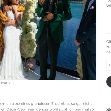
To
Wi
Gi
zu
ne
E-
Ma
Ad
mverleih
 mich trotz eines grandiosen Ensembles so gar nicht
S
en Oscar-Gewinner, genoss wohl sichtlich hier mal so