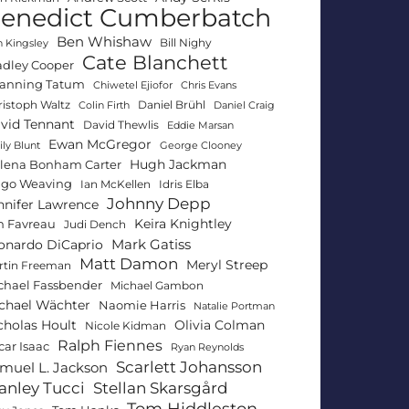
enedict Cumberbatch
Ben Whishaw
Bill Nighy
 Kingsley
Cate Blanchett
adley Cooper
anning Tatum
Chiwetel Ejiofor
Chris Evans
ristoph Waltz
Daniel Brühl
Colin Firth
Daniel Craig
vid Tennant
David Thewlis
Eddie Marsan
Ewan McGregor
ly Blunt
George Clooney
Hugh Jackman
lena Bonham Carter
go Weaving
Ian McKellen
Idris Elba
Johnny Depp
nnifer Lawrence
Keira Knightley
n Favreau
Judi Dench
Mark Gatiss
onardo DiCaprio
Matt Damon
Meryl Streep
rtin Freeman
chael Fassbender
Michael Gambon
chael Wächter
Naomie Harris
Natalie Portman
Olivia Colman
cholas Hoult
Nicole Kidman
Ralph Fiennes
car Isaac
Ryan Reynolds
Scarlett Johansson
muel L. Jackson
anley Tucci
Stellan Skarsgård
Tom Hiddleston