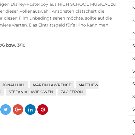
aligen Disney-Posterboy aus HIGH SCHOOL MUSICAL zu
M
er dieser Rollenauswahl. Ansonsten plätschert die
Wer diesen Film unbedingt sehen möchte, sollte auf die
M
ere warten. Das Eintrittsgeld für’s Kino kann man
N
2/6 bzw. 3/10
S
S
S
S
JONAH HILL
MARTIN LAWRENCE
MATTHEW
G
STEFANIA LAVIE OWEN
ZAC EFRON
S
S
S
S