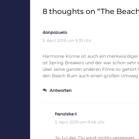
8 thoughts on “
The Beach
donpozuelo
5. April 2019 um 9:39 Uhr
Harmonie Korine ist auch ein merkwürdiger 
ist Spring Breakers und der war schon sehr 
über seine ganzen anderen Filme so gehört 
den Beach Bum auch einen großen Umweg
Antworten
franziska-t
5. April 2019 um 9:46 Uhr
Ja, tu‘ das. Du wirst nichts verpassen.