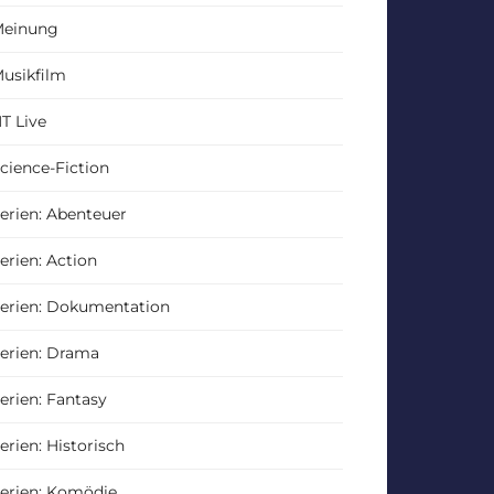
einung
usikfilm
T Live
cience-Fiction
erien: Abenteuer
erien: Action
erien: Dokumentation
erien: Drama
erien: Fantasy
erien: Historisch
erien: Komödie