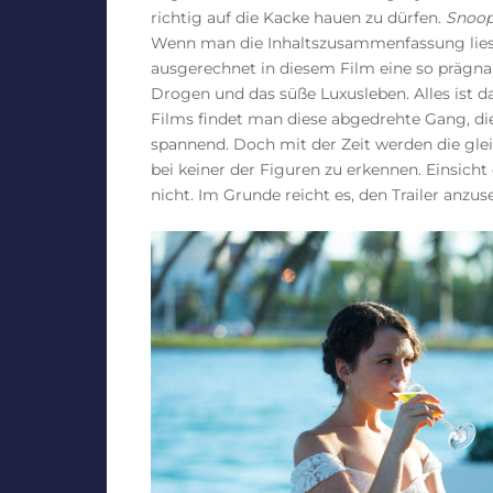
richtig auf die Kacke hauen zu dürfen.
Snoo
Wenn man die Inhaltszusammenfassung lies
ausgerechnet in diesem Film eine so prägnant
Drogen und das süße Luxusleben. Alles ist d
Films findet man diese abgedrehte Gang, di
spannend. Doch mit der Zeit werden die glei
bei keiner der Figuren zu erkennen. Einsich
nicht. Im Grunde reicht es, den Trailer anzus