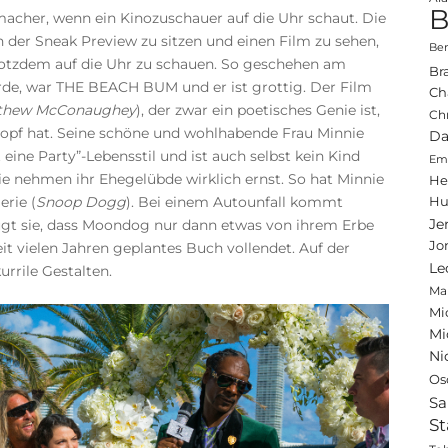
B
macher, wenn ein Kinozuschauer auf die Uhr schaut. Die
n der Sneak Preview zu sitzen und einen Film zu sehen,
Ben
rotzdem auf die Uhr zu schauen. So geschehen am
Br
urde, war THE BEACH BUM und er ist grottig. Der Film
Ch
thew McConaughey
), der zwar ein poetisches Genie ist,
Ch
Kopf hat. Seine schöne und wohlhabende Frau Minnie
Da
t eine Party”-Lebensstil und ist auch selbst kein Kind
Emi
 nehmen ihr Ehegelübde wirklich ernst. So hat Minnie
He
erie (
Snoop Dogg
). Bei einem Autounfall kommt
Hu
Je
ügt sie, dass Moondog nur dann etwas von ihrem Erbe
Jo
eit vielen Jahren geplantes Buch vollendet. Auf der
Le
urrile Gestalten.
Ma
Mi
Mi
Ni
Os
Sa
St