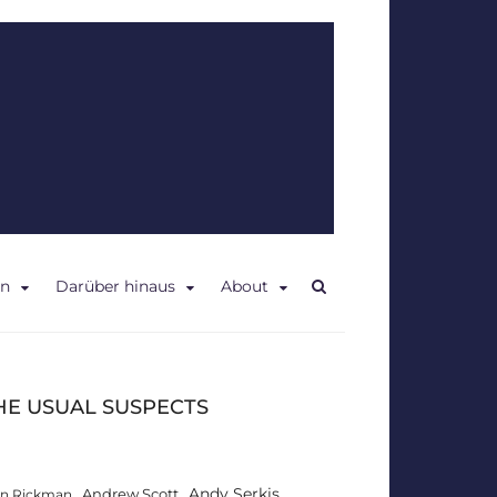
en
Darüber hinaus
About
HE USUAL SUSPECTS
Andy Serkis
Andrew Scott
an Rickman