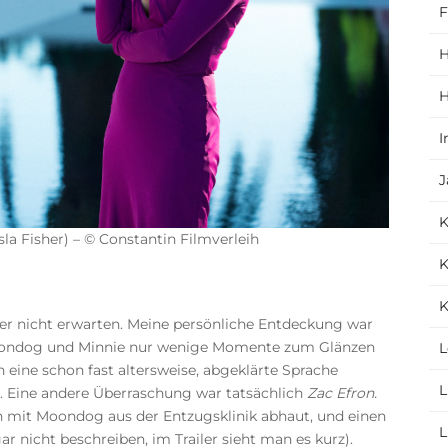
F
H
H
I
J
la Fisher) – © Constantin Filmverleih
K
K
ier nicht erwarten. Meine persönliche Entdeckung war
Moondog und Minnie nur wenige Momente zum Glänzen
L
eine schon fast altersweise, abgeklärte Sprache
L
 Eine andere Überraschung war tatsächlich
Zac Efron.
n mit Moondog aus der Entzugsklinik abhaut, und einen
L
gar nicht beschreiben, im Trailer sieht man es kurz).