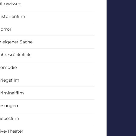
ilmwissen
istorienfilm
orror
n eigener Sache
ahresrückblick
Komödie
riegsfilm
riminalfilm
esungen
iebesfilm
ive-Theater