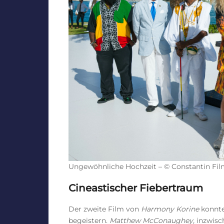
Ungewöhnliche Hochzeit – © Constantin Fil
Cineastischer Fiebertraum
Der zweite Film von
Harmony Korine
konnte
begeistern.
Matthew McConaughey,
inzwisch