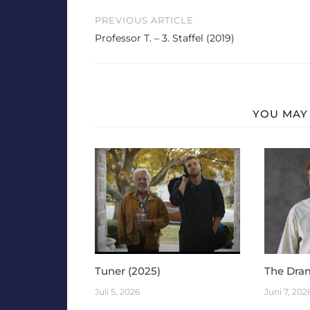
Beitragsnavigation
PREVIOUS ARTICLE
Professor T. – 3. Staffel (2019)
YOU MAY 
Tuner (2025)
The Dra
Juli 5, 2026
Juni 7, 202