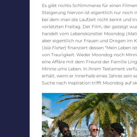
Es gibt nichts Schlimmeres für einen Filme
Steigerung hiervon ist eigentlich nur noch i
bei dem man die Laufzeit nicht kennt und t
vorletzten Freitag. Der Film, der gezeigt w
handelt vom Lebenskünstler Moondog (
Mat
aber eigentlich nur Frauen und Drogen im 
(
Isla Fisher
) finanziert dessen “Mein Leben is
von Traurigkeit. Weder Moondog noch Minnie
eine Affäre mit dem Freund der Familie Ling
Minnie ums Leben. In ihrem Testament verf
erhält, wenn er innerhalb eines Jahres sein s
Suche nach Inspiration trifft Moondog auf sk