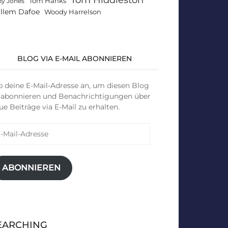
Tom Hanks
by Jones
llem Dafoe
Woody Harrelson
BLOG VIA E-MAIL ABONNIEREN
b deine E-Mail-Adresse an, um diesen Blog
 abonnieren und Benachrichtigungen über
ue Beiträge via E-Mail zu erhalten.
il-
resse
ABONNIEREN
EARCHING