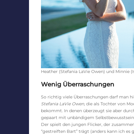
Heather (Stefania LaVie Owen) und Minnie (Is
Wenig Überraschungen
So richtig viele Überraschungen darf man h
Stefania LaVie Owen,
die als Tochter von 
bekommt. In denen überzeugt sie aber durch 
gepaart mit unbändigem Selbstbewusstsein.
Der spielt den jungen Flicker, der zusamme
“gestreiften Bart” trägt (anders kann ich es 