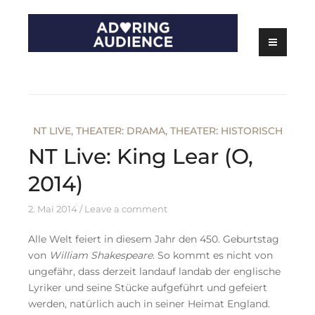
Skip
to
content
Kritiken zu Filmen, Serien und Theater
Adoring Audience
NT LIVE
,
THEATER: DRAMA
,
THEATER: HISTORISCH
NT Live: King Lear (O,
2014)
2. Mai 2014
Leave a comment
Alle Welt feiert in diesem Jahr den 450. Geburtstag
von
William Shakespeare
. So kommt es nicht von
ungefähr, dass derzeit landauf landab der englische
Lyriker und seine Stücke aufgeführt und gefeiert
werden, natürlich auch in seiner Heimat England.