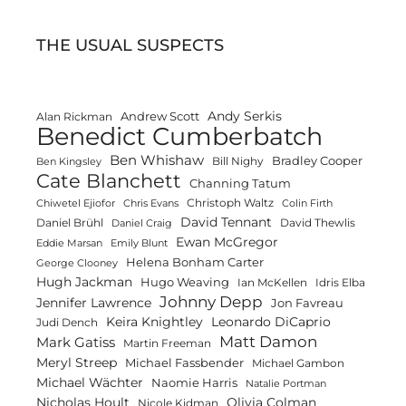
THE USUAL SUSPECTS
Andy Serkis
Andrew Scott
Alan Rickman
Benedict Cumberbatch
Ben Whishaw
Bradley Cooper
Bill Nighy
Ben Kingsley
Cate Blanchett
Channing Tatum
Christoph Waltz
Chiwetel Ejiofor
Chris Evans
Colin Firth
David Tennant
Daniel Brühl
David Thewlis
Daniel Craig
Ewan McGregor
Eddie Marsan
Emily Blunt
Helena Bonham Carter
George Clooney
Hugh Jackman
Hugo Weaving
Ian McKellen
Idris Elba
Johnny Depp
Jennifer Lawrence
Jon Favreau
Keira Knightley
Leonardo DiCaprio
Judi Dench
Matt Damon
Mark Gatiss
Martin Freeman
Meryl Streep
Michael Fassbender
Michael Gambon
Michael Wächter
Naomie Harris
Natalie Portman
Olivia Colman
Nicholas Hoult
Nicole Kidman