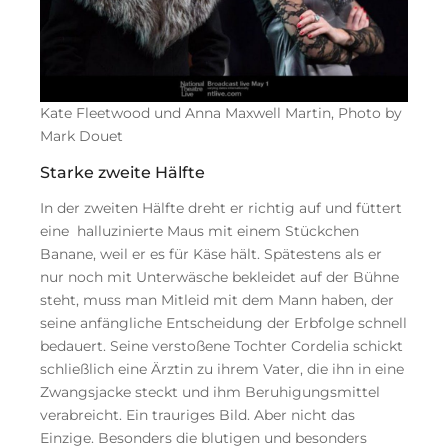
Kate Fleetwood und Anna Maxwell Martin, Photo by
Mark Douet
Starke zweite Hälfte
In der zweiten Hälfte dreht er richtig auf und füttert
eine halluzinierte Maus mit einem Stückchen
Banane, weil er es für Käse hält. Spätestens als er
nur noch mit Unterwäsche bekleidet auf der Bühne
steht, muss man Mitleid mit dem Mann haben, der
seine anfängliche Entscheidung der Erbfolge schnell
bedauert. Seine verstoßene Tochter Cordelia schickt
schließlich eine Ärztin zu ihrem Vater, die ihn in eine
Zwangsjacke steckt und ihm Beruhigungsmittel
verabreicht. Ein trauriges Bild. Aber nicht das
Einzige. Besonders die blutigen und besonders