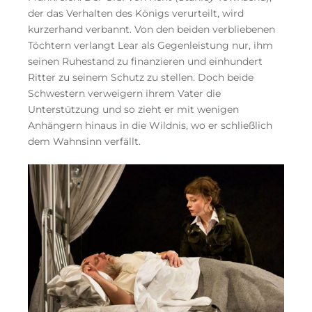
der das Verhalten des Königs verurteilt, wird
kurzerhand verbannt. Von den beiden verbliebenen
Töchtern verlangt Lear als Gegenleistung nur, ihm
seinen Ruhestand zu finanzieren und einhundert
Ritter zu seinem Schutz zu stellen. Doch beide
Schwestern verweigern ihrem Vater die
Unterstützung und so zieht er mit wenigen
Anhängern hinaus in die Wildnis, wo er schließlich
dem Wahnsinn verfällt.