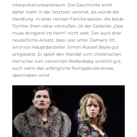
Interpretationsspielraum. Die Geschichte wirkt
daher mehr in der Jetztzeit verortet; als würde die
Handlung in einer reichen Familie spielen. Als beide
Töchter ihren Vater verstoßen, ist der Gedanke „Opa
muss dringend ins Heim“ nicht weit. Der auch eher
neuzeitliche Ansatz, dass Lear unter Demenz litt,
wird von Hauptdarsteller
Simon Russell Beale
gut
umgesetzt. Er spielt den Wandel vom cholerischen
Herrscher zum verwirrten Rießenbaby wirklich gut,
auch wenn das anfängliche Rumgebrülle etwas
übertrieben wirkt.