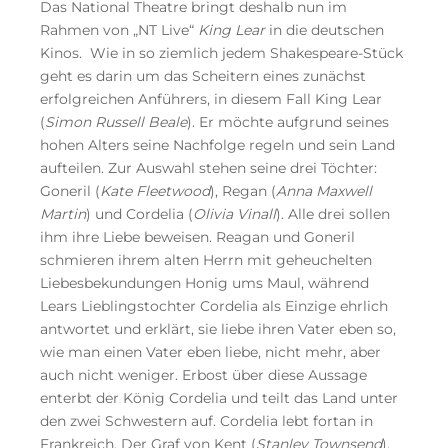
Das National Theatre bringt deshalb nun im
Rahmen von „NT Live“
King Lear
in die deutschen
Kinos. Wie in so ziemlich jedem Shakespeare-Stück
geht es darin um das Scheitern eines zunächst
erfolgreichen Anführers, in diesem Fall King Lear
(
Simon Russell Beale
). Er möchte aufgrund seines
hohen Alters seine Nachfolge regeln und sein Land
aufteilen. Zur Auswahl stehen seine drei Töchter:
Goneril (
Kate Fleetwood
), Regan (
Anna Maxwell
Martin
) und Cordelia (
Olivia Vinall
). Alle drei sollen
ihm ihre Liebe beweisen. Reagan und Goneril
schmieren ihrem alten Herrn mit geheuchelten
Liebesbekundungen Honig ums Maul, während
Lears Lieblingstochter Cordelia als Einzige ehrlich
antwortet und erklärt, sie liebe ihren Vater eben so,
wie man einen Vater eben liebe, nicht mehr, aber
auch nicht weniger. Erbost über diese Aussage
enterbt der König Cordelia und teilt das Land unter
den zwei Schwestern auf. Cordelia lebt fortan in
Frankreich. Der Graf von Kent (
Stanley Townsend
),