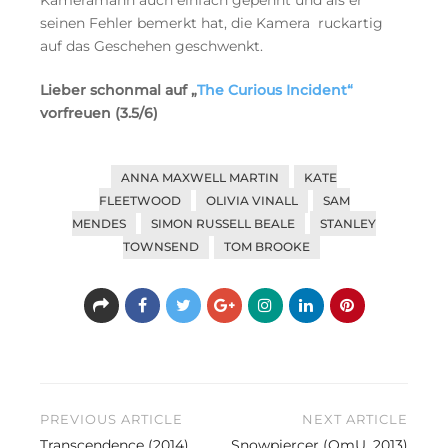
Kameramann auch einfach gepennt und als er
seinen Fehler bemerkt hat, die Kamera ruckartig
auf das Geschehen geschwenkt.
Lieber schonmal auf „
The Curious Incident“
vorfreuen (3.5/6)
ANNA MAXWELL MARTIN
KATE
FLEETWOOD
OLIVIA VINALL
SAM
MENDES
SIMON RUSSELL BEALE
STANLEY
TOWNSEND
TOM BROOKE
Beitragsnavigation
PREVIOUS ARTICLE
NEXT ARTICLE
Transcendence (2014)
Snowpiercer (OmU, 2013)