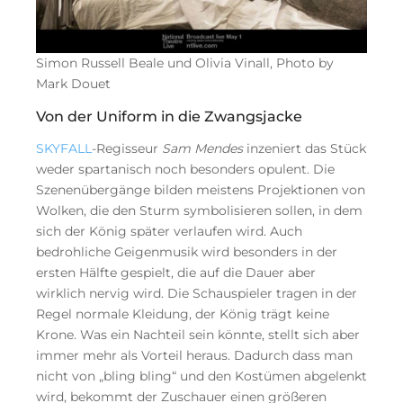
Simon Russell Beale und Olivia Vinall, Photo by
Mark Douet
Von der Uniform in die Zwangsjacke
SKYFALL
-Regisseur
Sam Mendes
inzeniert das Stück
weder spartanisch noch besonders opulent. Die
Szenenübergänge bilden meistens Projektionen von
Wolken, die den Sturm symbolisieren sollen, in dem
sich der König später verlaufen wird. Auch
bedrohliche Geigenmusik wird besonders in der
ersten Hälfte gespielt, die auf die Dauer aber
wirklich nervig wird. Die Schauspieler tragen in der
Regel normale Kleidung, der König trägt keine
Krone. Was ein Nachteil sein könnte, stellt sich aber
immer mehr als Vorteil heraus. Dadurch dass man
nicht von „bling bling“ und den Kostümen abgelenkt
wird, bekommt der Zuschauer einen größeren