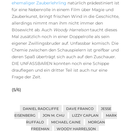
ehemaliger Zauberlehrling
natürlich prädestiniert ist
für eine Nebenrolle in einem Film über Magie und
Zauberkunst, bringt frischen Wind in die Geschichte,
allerdings nimmt man ihm nicht immer den
Bösewicht ab. Auch
Woody Harrelson
taucht dieses
Mal zusätzlich noch in einer Doppelrolle als sein
eigener Zwillingsbruder auf. Unfassbar komisch. Die
Chemie zwischen den Schauspielern ist greifbar und
deren Spaß überträgt sich auch auf den Zuschauer.
DIE UNFASSBAREN konnten noch eine Schippe
drauflegen und ein dritter Teil ist auch nur eine
Frage der Zeit.
(5/6)
DANIEL RADCLIFFE
DAVE FRANCO
JESSE
EISENBERG
JON M. CHU
LIZZY CAPLAN
MARK
RUFFALO
MICHAEL CAINE
MORGAN
FREEMAN
WOODY HARRELSON