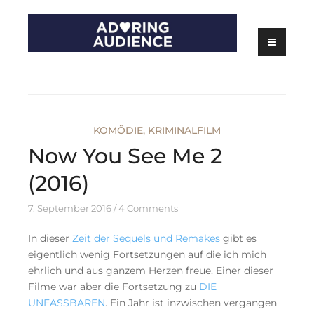
Skip
to
content
Kritiken zu Filmen, Serien und Theater
Adoring Audience
KOMÖDIE
,
KRIMINALFILM
Now You See Me 2
(2016)
7. September 2016
4 Comments
In dieser
Zeit der Sequels und Remakes
gibt es
eigentlich wenig Fortsetzungen auf die ich mich
ehrlich und aus ganzem Herzen freue. Einer dieser
Filme war aber die Fortsetzung zu
DIE
UNFASSBAREN
. Ein Jahr ist inzwischen vergangen