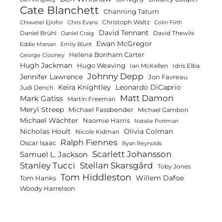
Cate Blanchett
Channing Tatum
Christoph Waltz
Chiwetel Ejiofor
Chris Evans
Colin Firth
David Tennant
Daniel Brühl
David Thewlis
Daniel Craig
Ewan McGregor
Eddie Marsan
Emily Blunt
Helena Bonham Carter
George Clooney
Hugh Jackman
Hugo Weaving
Ian McKellen
Idris Elba
Johnny Depp
Jennifer Lawrence
Jon Favreau
Keira Knightley
Leonardo DiCaprio
Judi Dench
Matt Damon
Mark Gatiss
Martin Freeman
Meryl Streep
Michael Fassbender
Michael Gambon
Michael Wächter
Naomie Harris
Natalie Portman
Olivia Colman
Nicholas Hoult
Nicole Kidman
Ralph Fiennes
Oscar Isaac
Ryan Reynolds
Scarlett Johansson
Samuel L. Jackson
Stanley Tucci
Stellan Skarsgård
Toby Jones
Tom Hiddleston
Willem Dafoe
Tom Hanks
Woody Harrelson