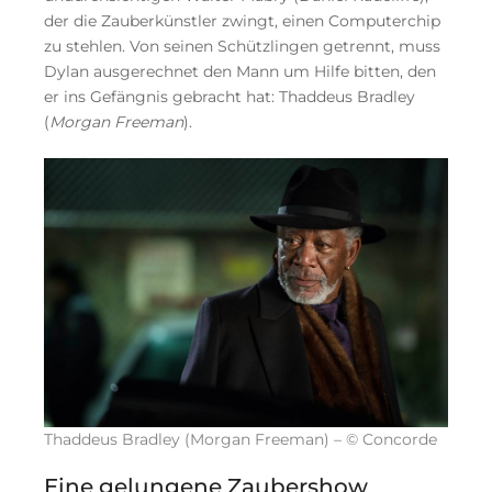
der die Zauberkünstler zwingt, einen Computerchip
zu stehlen. Von seinen Schützlingen getrennt, muss
Dylan ausgerechnet den Mann um Hilfe bitten, den
er ins Gefängnis gebracht hat: Thaddeus Bradley
(
Morgan Freeman
).
Thaddeus Bradley (Morgan Freeman) – © Concorde
Eine gelungene Zaubershow