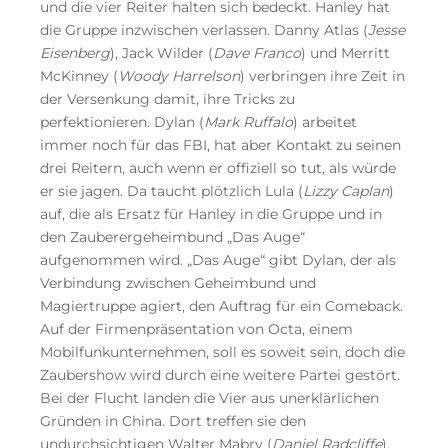
und die vier Reiter halten sich bedeckt. Hanley hat
die Gruppe inzwischen verlassen. Danny Atlas (
Jesse
Eisenberg
), Jack Wilder (
Dave Franco
) und Merritt
McKinney (
Woody Harrelson
) verbringen ihre Zeit in
der Versenkung damit, ihre Tricks zu
perfektionieren. Dylan (
Mark Ruffalo
) arbeitet
immer noch für das FBI, hat aber Kontakt zu seinen
drei Reitern, auch wenn er offiziell so tut, als würde
er sie jagen. Da taucht plötzlich Lula (
Lizzy Caplan
)
auf, die als Ersatz für Hanley in die Gruppe und in
den Zauberergeheimbund „Das Auge“
aufgenommen wird. „Das Auge“ gibt Dylan, der als
Verbindung zwischen Geheimbund und
Magiertruppe agiert, den Auftrag für ein Comeback.
Auf der Firmenpräsentation von Octa, einem
Mobilfunkunternehmen, soll es soweit sein, doch die
Zaubershow wird durch eine weitere Partei gestört.
Bei der Flucht landen die Vier aus unerklärlichen
Gründen in China. Dort treffen sie den
undurchsichtigen Walter Mabry (
Daniel Radcliffe
),