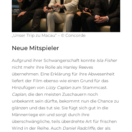
„Unser Trip zu Macau“ – © Concorde
Neue Mitspieler
Aufgrund ihrer Schwangerschaft konnte
Isla Fisher
nicht mehr ihre Rolle als Hanley Reeves
übernehmen. Eine Erklärung für ihre Abwesenheit
liefert der Film ebenso wie einen Grund für das
Hinzufügen von
Lizzy Caplan
zum Stammcast.
Caplan,
die den meisten Zuschauern noch
unbekannt sein dürfte, bekommt nun die Chance zu
glänzen und das tut sie. Sie fügt sich gut in die
Männerriege ein und sorgt durch ihre
überschwängliche, teils überdrehte Art für frischen
Wind in der Reihe. Auch
Daniel Radcliffe
, der als