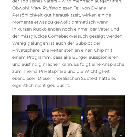
der Tod seines Vaters – wird mehrfach aufgegriffen.
Obwohl
Mark Ruffalo
diesen Teil von Dylans
Persönlichkeit gut herauskitzelt, wirken einige
Momente etwas zu gewollt dramatisch wenn
in kurzen Rückblenden noch einmal der Vater und
der missglückte Comebackversuch gezeigt werden.
Wenig gelungen ist auch der Subplot der
Privatsphäre. Die Reiter stehlen einen Chip mit
einem Programm, dass alle Bürger ausspionieren
und ausfindig machen kann. Es folgt eine Ansprache
zum Thema Privatsphäre und die Wichtigkeit
ebendieser. Diesen moralischen Subtext hätte es
eigentlich nicht gebraucht.