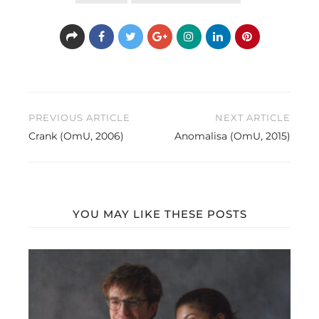
Beitragsnavigation
PREVIOUS ARTICLE
NEXT ARTICLE
Crank (OmU, 2006)
Anomalisa (OmU, 2015)
YOU MAY LIKE THESE POSTS