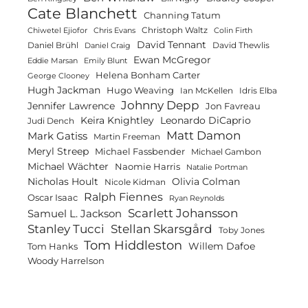
Cate Blanchett
Channing Tatum
Christoph Waltz
Chiwetel Ejiofor
Chris Evans
Colin Firth
David Tennant
Daniel Brühl
David Thewlis
Daniel Craig
Ewan McGregor
Eddie Marsan
Emily Blunt
Helena Bonham Carter
George Clooney
Hugh Jackman
Hugo Weaving
Ian McKellen
Idris Elba
Johnny Depp
Jennifer Lawrence
Jon Favreau
Keira Knightley
Leonardo DiCaprio
Judi Dench
Matt Damon
Mark Gatiss
Martin Freeman
Meryl Streep
Michael Fassbender
Michael Gambon
Michael Wächter
Naomie Harris
Natalie Portman
Olivia Colman
Nicholas Hoult
Nicole Kidman
Ralph Fiennes
Oscar Isaac
Ryan Reynolds
Scarlett Johansson
Samuel L. Jackson
Stanley Tucci
Stellan Skarsgård
Toby Jones
Tom Hiddleston
Willem Dafoe
Tom Hanks
Woody Harrelson