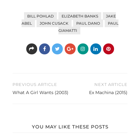
BILL POHLAD
ELIZABETH BANKS
JAKE
ABEL
JOHN CUSACK
PAUL DANO
PAUL
GIAMATTI
Beitragsnavigation
PREVIOUS ARTICLE
NEXT ARTICLE
What A Girl Wants (2003)
Ex Machina (2015)
YOU MAY LIKE THESE POSTS