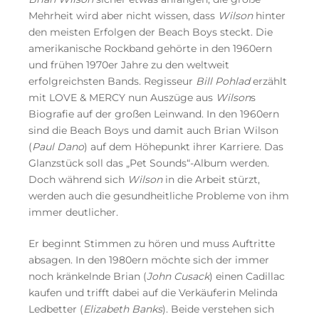
Mehrheit wird aber nicht wissen, dass
Wilson
hinter
den meisten Erfolgen der Beach Boys steckt. Die
amerikanische Rockband gehörte in den 1960ern
und frühen 1970er Jahre zu den weltweit
erfolgreichsten Bands. Regisseur
Bill Pohlad
erzählt
mit LOVE & MERCY nun Auszüge aus
Wilson
s
Biografie auf der großen Leinwand. In den 1960ern
sind die Beach Boys und damit auch Brian Wilson
(
Paul Dano
) auf dem Höhepunkt ihrer Karriere. Das
Glanzstück soll das „Pet Sounds“-Album werden.
Doch während sich
Wilson
in die Arbeit stürzt,
werden auch die gesundheitliche Probleme von ihm
immer deutlicher.
Er beginnt Stimmen zu hören und muss Auftritte
absagen. In den 1980ern möchte sich der immer
noch kränkelnde Brian (
John Cusack
) einen Cadillac
kaufen und trifft dabei auf die Verkäuferin Melinda
Ledbetter (
Elizabeth Banks
). Beide verstehen sich