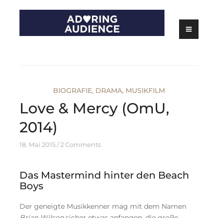
Skip
to
content
Kritiken zu Filmen, Serien und Theater
Adoring Audience
BIOGRAFIE
,
DRAMA
,
MUSIKFILM
Love & Mercy (OmU,
2014)
18. Mai 2015
2 Comments
Das Mastermind hinter den Beach
Boys
Der geneigte Musikkenner mag mit dem Namen
Brian Wilson
sicher etwas anfangen, die große