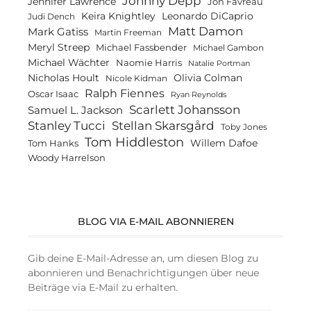
Johnny Depp
Jennifer Lawrence
Jon Favreau
Keira Knightley
Leonardo DiCaprio
Judi Dench
Matt Damon
Mark Gatiss
Martin Freeman
Meryl Streep
Michael Fassbender
Michael Gambon
Michael Wächter
Naomie Harris
Natalie Portman
Olivia Colman
Nicholas Hoult
Nicole Kidman
Ralph Fiennes
Oscar Isaac
Ryan Reynolds
Scarlett Johansson
Samuel L. Jackson
Stanley Tucci
Stellan Skarsgård
Toby Jones
Tom Hiddleston
Willem Dafoe
Tom Hanks
Woody Harrelson
BLOG VIA E-MAIL ABONNIEREN
Gib deine E-Mail-Adresse an, um diesen Blog zu
abonnieren und Benachrichtigungen über neue
Beiträge via E-Mail zu erhalten.