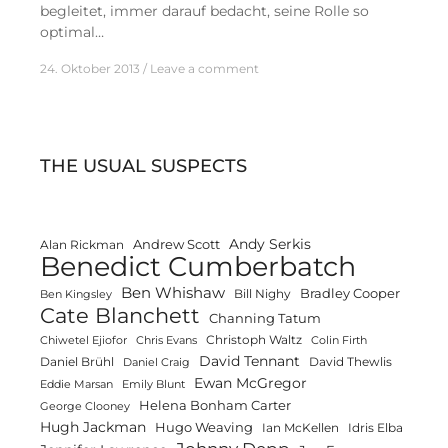
begleitet, immer darauf bedacht, seine Rolle so
optimal…
24. Oktober 2013
Leave a comment
THE USUAL SUSPECTS
Andy Serkis
Andrew Scott
Alan Rickman
Benedict Cumberbatch
Ben Whishaw
Bradley Cooper
Bill Nighy
Ben Kingsley
Cate Blanchett
Channing Tatum
Christoph Waltz
Chiwetel Ejiofor
Chris Evans
Colin Firth
David Tennant
Daniel Brühl
David Thewlis
Daniel Craig
Ewan McGregor
Eddie Marsan
Emily Blunt
Helena Bonham Carter
George Clooney
Hugh Jackman
Hugo Weaving
Ian McKellen
Idris Elba