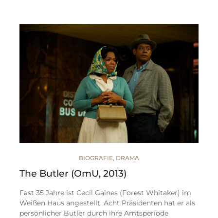
BIOGRAFIE
,
DRAMA
The Butler (OmU, 2013)
Fast 35 Jahre ist Cecil Gaines (Forest Whitaker) im
Weißen Haus angestellt. Acht Präsidenten hat er als
persönlicher Butler durch ihre Amtsperiode