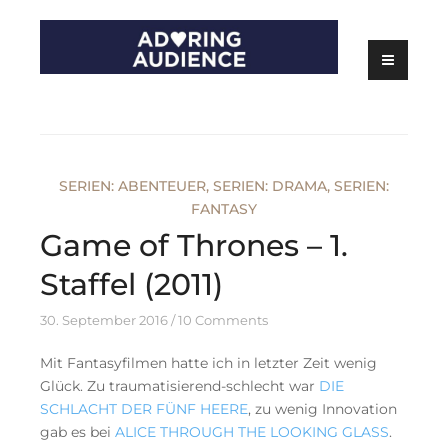
Skip
to
content
Kritiken zu Filmen, Serien und Theater
Adoring Audience
SERIEN: ABENTEUER
,
SERIEN: DRAMA
,
SERIEN:
FANTASY
Game of Thrones – 1.
Staffel (2011)
30. September 2016
10 Comments
Mit Fantasyfilmen hatte ich in letzter Zeit wenig
Glück. Zu traumatisierend-schlecht war
DIE
SCHLACHT DER FÜNF HEERE
, zu wenig Innovation
gab es bei
ALICE THROUGH THE LOOKING GLASS
.