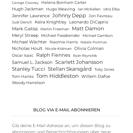
Helena Bonham Carter
George Clooney
Hugh Jackman
Hugo Weaving
Ian McKellen
Idris Elba
Johnny Depp
Jennifer Lawrence
Jon Favreau
Keira Knightley
Leonardo DiCaprio
Judi Dench
Matt Damon
Mark Gatiss
Martin Freeman
Meryl Streep
Michael Fassbender
Michael Gambon
Michael Wächter
Naomie Harris
Natalie Portman
Olivia Colman
Nicholas Hoult
Nicole Kidman
Ralph Fiennes
Oscar Isaac
Ryan Reynolds
Scarlett Johansson
Samuel L. Jackson
Stanley Tucci
Stellan Skarsgård
Toby Jones
Tom Hiddleston
Willem Dafoe
Tom Hanks
Woody Harrelson
BLOG VIA E-MAIL ABONNIEREN
Gib deine E-Mail-Adresse an, um diesen Blog zu
abonnieren und Benachrichtigungen über neue