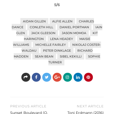
5/6
AIDAN GILLEN
ALFIE ALLEN
CHARLES
DANCE
CONLETH HILL
DANIEL PORTMAN
IAIN
GLEN
JACK GLEESON
JASON MOMOA
KIT
HARINGTON
LENA HEADEY
MAISIE
WILLIAMS
MICHELLE FAIRLEY
NIKOLAJ COSTER-
WALDAU
PETER DINKLAGE
RICHARD
MADDEN
SEAN BEAN
SIBEL KEKILLI
SOPHIE
TURNER
Beitragsnavigation
PREVIOUS ARTICLE
NEXT ARTICLE
Sunset Boulevard (O,
Toni Erdmann (2016)