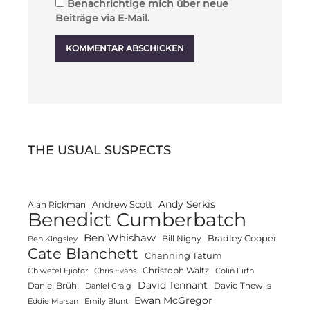
Benachrichtige mich über neue
Beiträge via E-Mail.
THE USUAL SUSPECTS
Andy Serkis
Andrew Scott
Alan Rickman
Benedict Cumberbatch
Ben Whishaw
Bradley Cooper
Bill Nighy
Ben Kingsley
Cate Blanchett
Channing Tatum
Christoph Waltz
Chiwetel Ejiofor
Chris Evans
Colin Firth
David Tennant
Daniel Brühl
David Thewlis
Daniel Craig
Ewan McGregor
Eddie Marsan
Emily Blunt