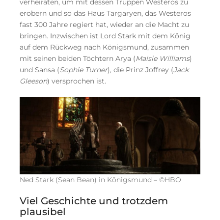
verheiraten, um mit dessen Truppen Westeros zu
erobern und so das Haus Targaryen, das Westeros
fast 300 Jahre regiert hat, wieder an die Macht zu
bringen. Inzwischen ist Lord Stark mit dem König
auf dem Rückweg nach Königsmund, zusammen
mit seinen beiden Töchtern Arya (
Maisie Williams
)
und Sansa (
Sophie Turner
), die Prinz Joffrey (
Jack
Gleeson
) versprochen ist.
Ned Stark (Sean Bean) in Königsmund – ©HBO
Viel Geschichte und trotzdem
plausibel