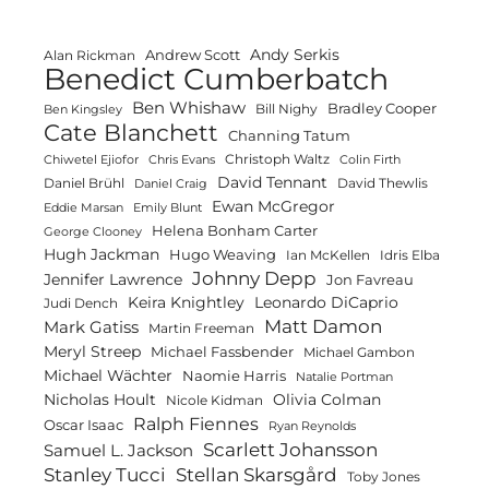
Andy Serkis
Andrew Scott
Alan Rickman
Benedict Cumberbatch
Ben Whishaw
Bradley Cooper
Bill Nighy
Ben Kingsley
Cate Blanchett
Channing Tatum
Christoph Waltz
Chiwetel Ejiofor
Chris Evans
Colin Firth
David Tennant
Daniel Brühl
David Thewlis
Daniel Craig
Ewan McGregor
Eddie Marsan
Emily Blunt
Helena Bonham Carter
George Clooney
Hugh Jackman
Hugo Weaving
Ian McKellen
Idris Elba
Johnny Depp
Jennifer Lawrence
Jon Favreau
Keira Knightley
Leonardo DiCaprio
Judi Dench
Matt Damon
Mark Gatiss
Martin Freeman
Meryl Streep
Michael Fassbender
Michael Gambon
Michael Wächter
Naomie Harris
Natalie Portman
Olivia Colman
Nicholas Hoult
Nicole Kidman
Ralph Fiennes
Oscar Isaac
Ryan Reynolds
Scarlett Johansson
Samuel L. Jackson
Stanley Tucci
Stellan Skarsgård
Toby Jones