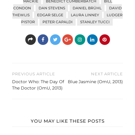
MACKIE
BENEDICT CUMBERBATCH
BILL
CONDON
DAN STEVENS
DANIEL BRÜHL
DAVID
THEWLIS
EDGAR SELGE
LAURA LINNEY
LUDGER
PISTOR
PETER CAPALDI
STANLEY TUCCI
Beitragsnavigation
PREVIOUS ARTICLE
NEXT ARTICLE
Doctor Who: The Day Of
Blue Jasmine (OmU, 2013)
The Doctor (OmU, 2013)
YOU MAY LIKE THESE POSTS