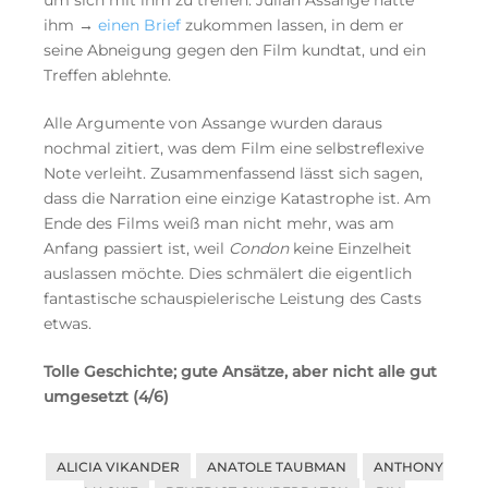
um sich mit ihm zu treffen. Julian Assange hatte
ihm →
einen Brief
zukommen lassen, in dem er
seine Abneigung gegen den Film kundtat, und ein
Treffen ablehnte.
Alle Argumente von Assange wurden daraus
nochmal zitiert, was dem Film eine selbstreflexive
Note verleiht. Zusammenfassend lässt sich sagen,
dass die Narration eine einzige Katastrophe ist. Am
Ende des Films weiß man nicht mehr, was am
Anfang passiert ist, weil
Condon
keine Einzelheit
auslassen möchte. Dies schmälert die eigentlich
fantastische schauspielerische Leistung des Casts
etwas.
Tolle Geschichte; gute Ansätze, aber nicht alle gut
umgesetzt (4/6)
ALICIA VIKANDER
ANATOLE TAUBMAN
ANTHONY