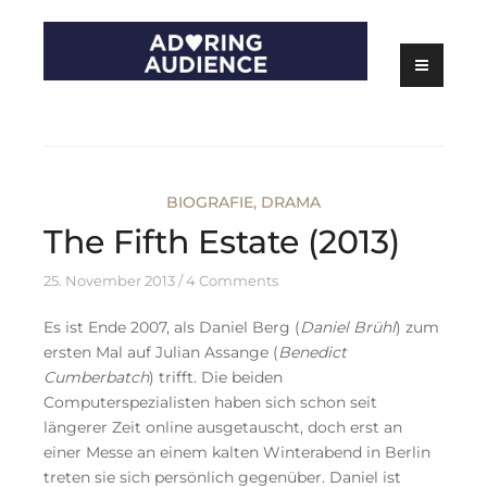
Skip
to
content
Kritiken zu Filmen, Serien und Theater
Adoring Audience
BIOGRAFIE
,
DRAMA
The Fifth Estate (2013)
25. November 2013
4 Comments
Es ist Ende 2007, als Daniel Berg (
Daniel Brühl
) zum
ersten Mal auf Julian Assange (
Benedict
Cumberbatch
) trifft. Die beiden
Computerspezialisten haben sich schon seit
längerer Zeit online ausgetauscht, doch erst an
einer Messe an einem kalten Winterabend in Berlin
treten sie sich persönlich gegenüber. Daniel ist