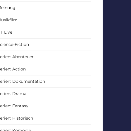
einung
usikfilm
T Live
cience-Fiction
erien: Abenteuer
erien: Action
erien: Dokumentation
erien: Drama
erien: Fantasy
erien: Historisch
erien: Komödie