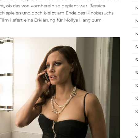
cht, ob das von vornherein so geplant war.
Jessica
M
sch spielen und doch bleibt am Ende des Kinobesuchs
 Film liefert eine Erklärung für Mollys Hang zum
M
N
S
S
S
S
S
S
S
S