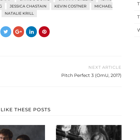
T
G
JESSICA CHASTAIN
KEVIN COSTNER
MICHAEL
NATALIE KRILL
T
W
NEXT ARTICLE
Pitch Perfect 3 (OmU, 2017)
LIKE THESE POSTS