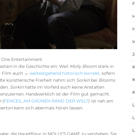
F
H
H
I
J
e One Entertainment
astain
in die Geschichte ein. Weil
Molly Bloom
stark in
er Film auch →
weitestgehend historisch korrekt,
sofern
K
te künstlerische Freiheit nahm sich
Sorkin
bei
Blooms
nden.
Sorkin
hatte im Vorfeld auch keine Anstalten
K
enzulernen. Handwerklich ist der Film gut gemacht.
n
(
FENCES
,
AM GRÜNEN RAND DER WELT
) ist nah am
L
berton
kann sich abermals hören lassen.
L
L
 habe, die Hauptfigur in MOLLY’S GAME zu verstehen. Sie