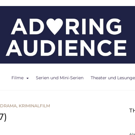
ce
Filme
Serien und Mini-Serien
Theater und Lesung
DRAMA
,
KRIMINALFILM
T
7)
Al