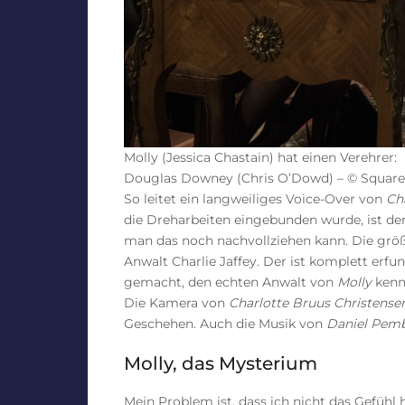
Molly (Jessica Chastain) hat einen Verehrer:
Douglas Downey (Chris O’Dowd) – © Squar
So leitet ein langweiliges Voice-Over von
Ch
die Dreharbeiten eingebunden wurde, ist d
man das noch nachvollziehen kann. Die größ
Anwalt Charlie Jaffey. Der ist komplett erfu
gemacht, den echten Anwalt von
Molly
kenn
Die Kamera von
Charlotte Bruus Christense
Geschehen. Auch die Musik von
Daniel Pem
Molly, das Mysterium
Mein Problem ist, dass ich nicht das Gefühl