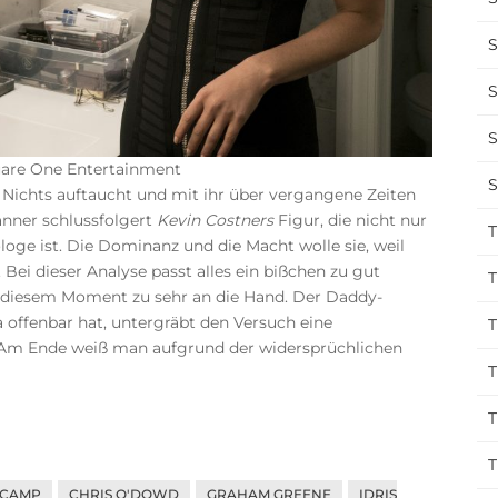
S
S
S
quare One Entertainment
S
m Nichts auftaucht und mit ihr über vergangene Zeiten
änner schlussfolgert
Kevin Costners
Figur, die nicht nur
T
loge ist. Die Dominanz und die Macht wolle sie, weil
Bei dieser Analyse passt alles ein bißchen zu gut
T
diesem Moment zu sehr an die Hand. Der Daddy-
 offenbar hat, untergräbt den Versuch eine
T
n. Am Ende weiß man aufgrund der widersprüchlichen
T
T
T
 CAMP
CHRIS O'DOWD
GRAHAM GREENE
IDRIS