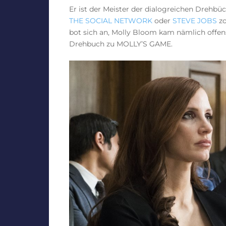
Er ist der Meister der dialogreichen Drehbü
THE SOCIAL NETWORK
oder
STEVE JOBS
zo
bot sich an, Molly Bloom kam nämlich offens
Drehbuch zu MOLLY’S GAME.