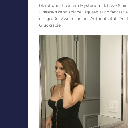
bleibt unnahbar, ein Mysterium. Ich weiß ni
Chastain
kann solche Figuren auch fantasti
ein großer Zweifel an der Authentizität. Der
Glücksspiel.