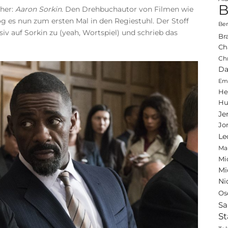
B
cher:
Aaron Sorkin
. Den Drehbuchautor von Filmen wie
g es nun zum ersten Mal in den Regiestuhl. Der Stoff
Ben
iv auf Sorkin zu (yeah, Wortspiel) und schrieb das
Br
Ch
Ch
Da
Emi
He
Hu
Je
Jo
Le
Ma
Mi
Mi
Ni
Os
Sa
St