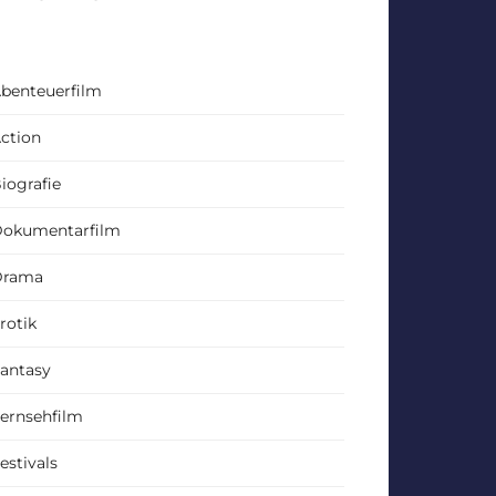
benteuerfilm
ction
iografie
okumentarfilm
Drama
rotik
antasy
ernsehfilm
estivals