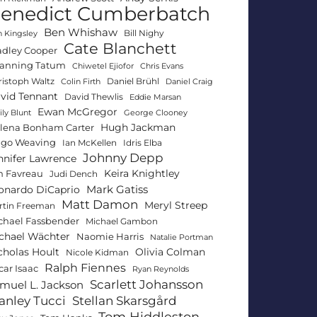
enedict Cumberbatch
Ben Whishaw
Bill Nighy
 Kingsley
Cate Blanchett
adley Cooper
anning Tatum
Chiwetel Ejiofor
Chris Evans
ristoph Waltz
Daniel Brühl
Colin Firth
Daniel Craig
vid Tennant
David Thewlis
Eddie Marsan
Ewan McGregor
ly Blunt
George Clooney
Hugh Jackman
lena Bonham Carter
go Weaving
Ian McKellen
Idris Elba
Johnny Depp
nnifer Lawrence
Keira Knightley
n Favreau
Judi Dench
Mark Gatiss
onardo DiCaprio
Matt Damon
Meryl Streep
rtin Freeman
chael Fassbender
Michael Gambon
chael Wächter
Naomie Harris
Natalie Portman
Olivia Colman
cholas Hoult
Nicole Kidman
Ralph Fiennes
car Isaac
Ryan Reynolds
Scarlett Johansson
muel L. Jackson
anley Tucci
Stellan Skarsgård
Tom Hiddleston