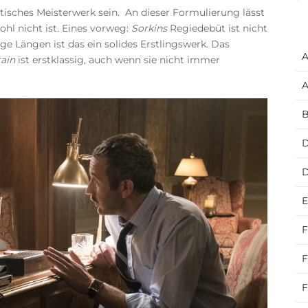
isches Meisterwerk sein. An dieser Formulierung lässt
ohl nicht ist. Eines vorweg:
Sorkins
Regiedebüt ist nicht
ige Längen ist das ein solides Erstlingswerk. Das
A
tain
ist erstklassig, auch wenn sie nicht immer
A
B
D
E
F
F
F