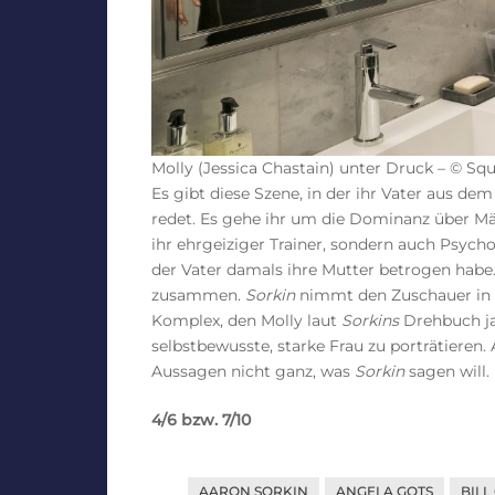
Molly (Jessica Chastain) unter Druck – © S
Es gibt diese Szene, in der ihr Vater aus de
redet. Es gehe ihr um die Dominanz über M
ihr ehrgeiziger Trainer, sondern auch Psycho
der Vater damals ihre Mutter betrogen habe. 
zusammen.
Sorkin
nimmt den Zuschauer in 
Komplex, den Molly laut
Sorkins
Drehbuch ja
selbstbewusste, starke Frau zu porträtiere
Aussagen nicht ganz, was
Sorkin
sagen will.
4/6 bzw. 7/10
AARON SORKIN
ANGELA GOTS
BILL