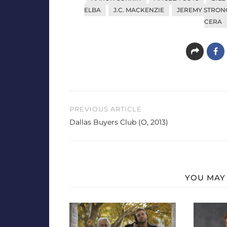
ELBA
J.C. MACKENZIE
JEREMY STRON
CERA
Beitragsnavigation
PREVIOUS ARTICLE
Dallas Buyers Club (O, 2013)
YOU MAY 