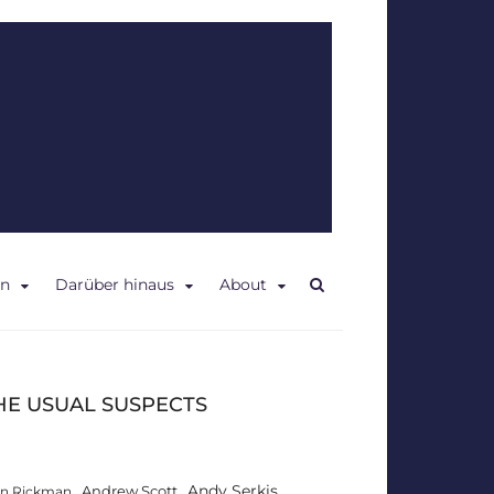
en
Darüber hinaus
About
HE USUAL SUSPECTS
Andy Serkis
Andrew Scott
an Rickman