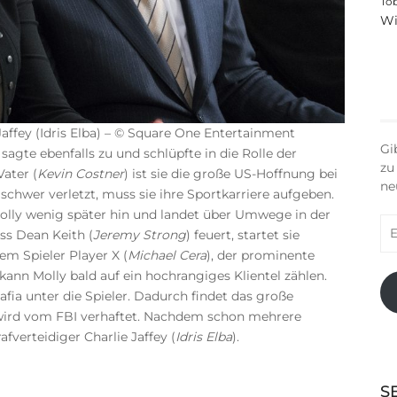
To
Wi
Jaffey (Idris Elba) – © Square One Entertainment
Gi
n
sagte ebenfalls zu und schlüpfte in die Rolle der
zu
Vater (
Kevin Costner
) ist sie die große US-Hoffnung bei
ne
chwer verletzt, muss sie ihre Sportkarriere aufgeben.
olly wenig später hin und landet über Umwege in der
E-
ss Dean Keith (
Jeremy Strong
) feuert, startet sie
Ma
em Spieler Player X (
Michael Cera
), der prominente
Ad
ann Molly bald auf ein hochrangiges Klientel zählen.
afia unter die Spieler. Dadurch findet das große
 wird vom FBI verhaftet. Nachdem schon mehrere
fverteidiger Charlie Jaffey (
Idris Elba
).
S