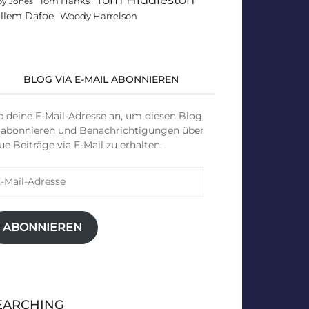
Tom Hanks
by Jones
llem Dafoe
Woody Harrelson
BLOG VIA E-MAIL ABONNIEREN
b deine E-Mail-Adresse an, um diesen Blog
 abonnieren und Benachrichtigungen über
ue Beiträge via E-Mail zu erhalten.
il-
resse
ABONNIEREN
EARCHING