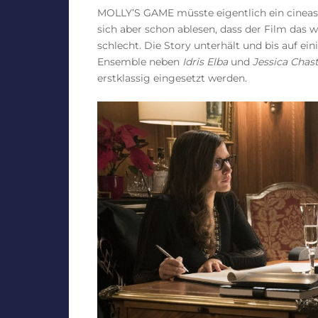
MOLLY’S GAME müsste eigentlich ein cineast
sich aber schon ablesen, dass der Film das w
schlecht. Die Story unterhält und bis auf ein
Ensemble neben
Idris Elba
und
Jessica Chas
erstklassig eingesetzt werden.