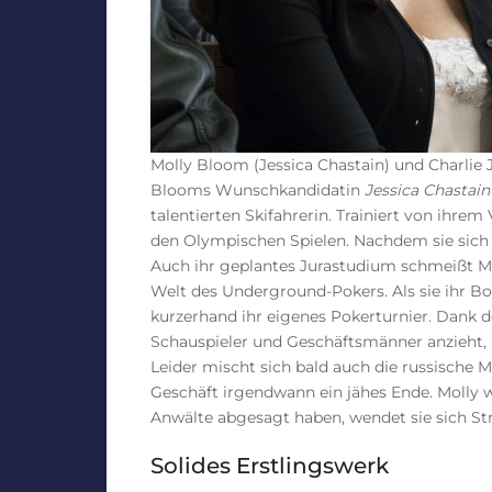
Molly Bloom (Jessica Chastain) und Charlie 
Blooms Wunschkandidatin
Jessica Chastai
talentierten Skifahrerin. Trainiert von ihrem 
den Olympischen Spielen. Nachdem sie sich s
Auch ihr geplantes Jurastudium schmeißt M
Welt des Underground-Pokers. Als sie ihr Bo
kurzerhand ihr eigenes Pokerturnier. Dank d
Schauspieler und Geschäftsmänner anzieht, k
Leider mischt sich bald auch die russische M
Geschäft irgendwann ein jähes Ende. Molly
Anwälte abgesagt haben, wendet sie sich Stra
Solides Erstlingswerk