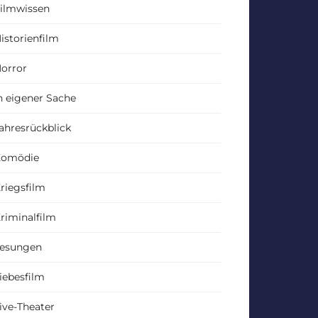
ilmwissen
istorienfilm
orror
n eigener Sache
ahresrückblick
Komödie
riegsfilm
riminalfilm
esungen
iebesfilm
ive-Theater