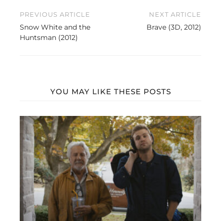
Beitragsnavigation
PREVIOUS ARTICLE
NEXT ARTICLE
Snow White and the
Brave (3D, 2012)
Huntsman (2012)
YOU MAY LIKE THESE POSTS