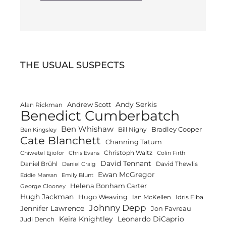
THE USUAL SUSPECTS
Andy Serkis
Andrew Scott
Alan Rickman
Benedict Cumberbatch
Ben Whishaw
Bradley Cooper
Bill Nighy
Ben Kingsley
Cate Blanchett
Channing Tatum
Christoph Waltz
Chiwetel Ejiofor
Chris Evans
Colin Firth
David Tennant
Daniel Brühl
David Thewlis
Daniel Craig
Ewan McGregor
Eddie Marsan
Emily Blunt
Helena Bonham Carter
George Clooney
Hugh Jackman
Hugo Weaving
Ian McKellen
Idris Elba
Johnny Depp
Jennifer Lawrence
Jon Favreau
Keira Knightley
Leonardo DiCaprio
Judi Dench