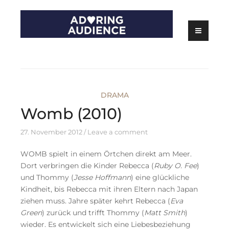
Skip
to
content
Kritiken zu Filmen, Serien und Theater
Adoring Audience
DRAMA
Womb (2010)
27. November 2012
Leave a comment
WOMB spielt in einem Örtchen direkt am Meer.
Dort verbringen die Kinder Rebecca (
Ruby O. Fee
)
und Thommy (
Jesse Hoffmann
) eine glückliche
Kindheit, bis Rebecca mit ihren Eltern nach Japan
ziehen muss. Jahre später kehrt Rebecca (
Eva
Green
) zurück und trifft Thommy (
Matt Smith
)
wieder. Es entwickelt sich eine Liebesbeziehung