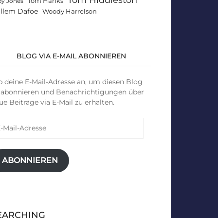
Tom Hanks
by Jones
llem Dafoe
Woody Harrelson
BLOG VIA E-MAIL ABONNIEREN
b deine E-Mail-Adresse an, um diesen Blog
 abonnieren und Benachrichtigungen über
ue Beiträge via E-Mail zu erhalten.
il-
resse
ABONNIEREN
EARCHING