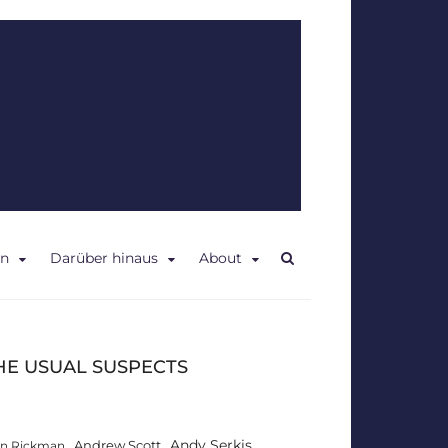
en
Darüber hinaus
About
HE USUAL SUSPECTS
Andy Serkis
Andrew Scott
an Rickman