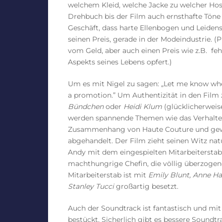
welchem Kleid, welche Jacke zu welcher Hos
Drehbuch bis der Film auch ernsthafte Töne
Geschäft, dass harte Ellenbogen und Leidens
seinen Preis, gerade in der Modeindustrie. (
vom Geld, aber auch einen Preis wie z.B. fe
Aspekts seines Lebens opfert.)
Um es mit Nigel zu sagen: „Let me know when
a promotion.” Um Authentizität in den Film 
Bündchen
oder
Heidi Klum
(glücklicherweis
werden spannende Themen wie das Verhalte
Zusammenhang von Haute Couture und gewö
abgehandelt. Der Film zieht seinen Witz na
Andy mit dem eingespielten Mitarbeitersta
machthungrige Chefin, die völlig überzogene
Mitarbeiterstab ist mit
Emily Blunt, Anne H
Stanley Tucci
großartig besetzt.
Auch der Soundtrack ist fantastisch und mi
bestückt. Sicherlich gibt es bessere Sound