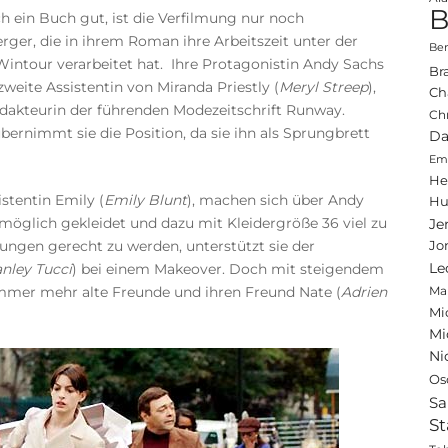
B
ch ein Buch gut, ist die Verfilmung nur noch
rger, die in ihrem Roman ihre Arbeitszeit unter der
Ben
intour verarbeitet hat. Ihre Protagonistin Andy Sachs
Br
zweite Assistentin von Miranda Priestly (
Meryl Streep
),
Ch
edakteurin der führenden Modezeitschrift Runway.
Ch
rnimmt sie die Position, da sie ihn als Sprungbrett
Da
Emi
He
istentin Emily (
Emily Blunt
), machen sich über Andy
Hu
möglich gekleidet und dazu mit Kleidergröße 36 viel zu
Je
ungen gerecht zu werden, unterstützt sie der
Jo
anley Tucci
) bei einem Makeover. Doch mit steigendem
Le
immer mehr alte Freunde und ihren Freund Nate (
Adrien
Ma
Mi
Mi
Ni
Os
Sa
St