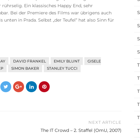
 rührselig. Ein klassisches Happy End, sehr
S
bar. Bei der Premiere des Films war übrigens auch
unten in Prada. Selbst „der Teufel“ hat also Sinn für
S
S
S
AY
DAVID FRANKEL
EMILY BLUNT
GISELE
T
EP
SIMON BAKER
STANLEY TUCCI
T
T
T
T
NEXT ARTICLE
The IT Crowd – 2. Staffel (OmU, 2007)
T