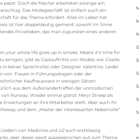
e passt. Doch die Macher arbeiteten solange am
M
 anschlug. Das Modegeschäft ist einfach auch ein
chaft für das Thema erfordert. Alles im Leben hat
M
Preis ist hier doppeldeutig gemeint: sowohl im Sinne
hlendes Privatleben, das man zugunsten eines anderen
N
S
 your whole life goes up in smoke. Means it’s time for
zu bringen, gibt es Gastauftritte von Models wie
Giselle
S
e in keiner Sprechrolle) oder Designer
Valentino
. Leider
S
n von Frauen in Führungsetagen oder der
hnlicher Kaufhausware in wenigen Sätzen
S
türlich aus dem Aufeinandertreffen der unmodischen
b von Runway. Wieder einmal glänzt
Meryl Streep
als
S
 Erwartungen an ihre Mitarbeiter stellt. Aber auch ihr
athaway
und dem „Master der interessanten Nebenrolle“
S
S
t Liedern von
Madonna
und
U2
auch erstklassig
tracks, aber dieser passt ausgesprochen gut zum Thema
S