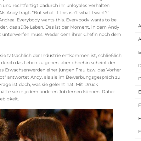
nd rechtfertigt dadurch ihr unloyales Verhalten
s Andy fragt: “But what if this isn’t what I want?”
. Andrea. Everybody wants this. Everybody wants to be
A
eider, das süße Leben. Das ist der Moment, in dem Andy
tat unterwerfen muss. Weder dem ihrer Chefin noch dem
A
B
ie tatsächlich der Industrie entkommen ist, schließlich
urch das Leben zu gehen, aber ohnehin scheint der
D
s Erwachsenwerden einer jungen Frau bzw. das Vorher
ot“ antwortet Andy, als sie im Bewerbungsgespräch zu
Frage ist doch, was sie gelernt hat. Mit Druck
ätte sie in jedem anderen Job lernen können. Daher
E
ebigkeit.
F
F
F