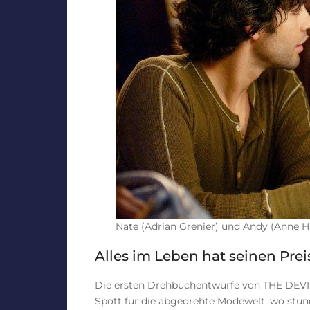
Nate (Adrian Grenier) und Andy (Anne H
Alles im Leben hat seinen Prei
Die ersten Drehbuchentwürfe von THE DEV
Spott für die abgedrehte Modewelt, wo stund