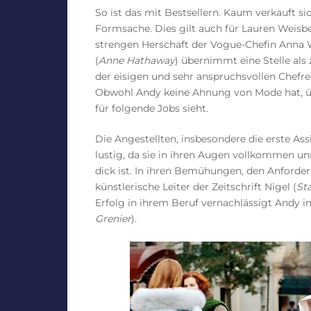
So ist das mit Bestsellern. Kaum verkauft si
Formsache. Dies gilt auch für Lauren Weisbe
strengen Herschaft der Vogue-Chefin Anna W
(
Anne Hathaway
) übernimmt eine Stelle als 
der eisigen und sehr anspruchsvollen Chefr
Obwohl Andy keine Ahnung von Mode hat, übe
für folgende Jobs sieht.
Die Angestellten, insbesondere die erste Ass
lustig, da sie in ihren Augen vollkommen un
dick ist. In ihren Bemühungen, den Anforder
künstlerische Leiter der Zeitschrift Nigel (
St
Erfolg in ihrem Beruf vernachlässigt Andy 
Grenier
).