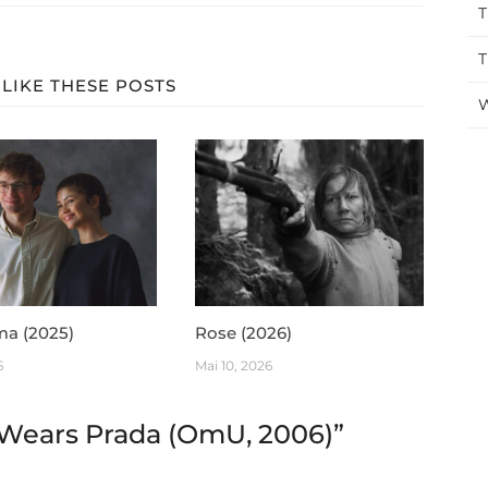
T
T
LIKE THESE POSTS
W
ma (2025)
Rose (2026)
6
Mai 10, 2026
 Wears Prada (OmU, 2006)
”