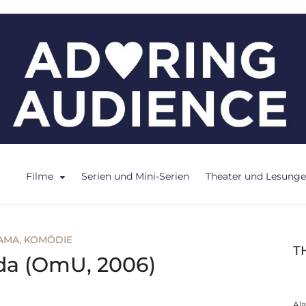
ce
Filme
Serien und Mini-Serien
Theater und Lesung
AMA
,
KOMÖDIE
T
da (OmU, 2006)
Al