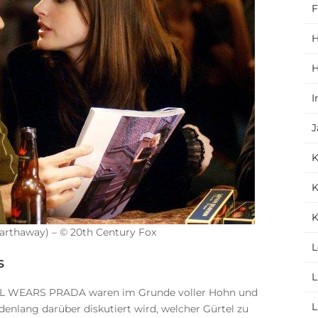
F
H
H
I
J
K
K
arthaway) – © 20th Century Fox
L
s
L
IL WEARS PRADA waren im Grunde voller Hohn und
L
enlang darüber diskutiert wird, welcher Gürtel zu