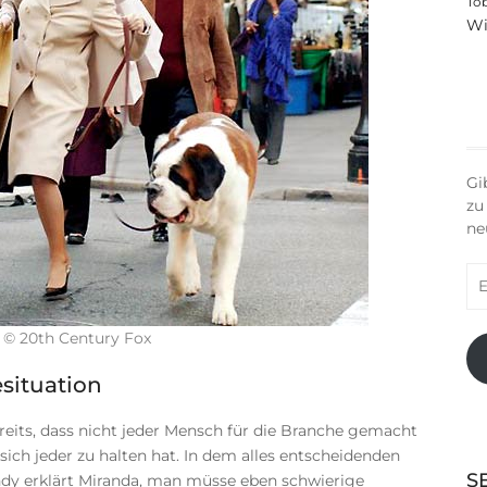
To
Wi
Gi
zu
ne
E-
Ma
Ad
 © 20th Century Fox
situation
ereits, dass nicht jeder Mensch für die Branche gemacht
 sich jeder zu halten hat. In dem alles entscheidenden
S
ndy erklärt Miranda, man müsse eben schwierige