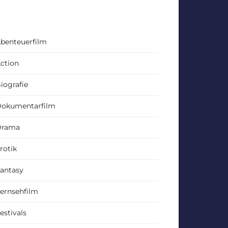
benteuerfilm
ction
iografie
okumentarfilm
Drama
rotik
antasy
ernsehfilm
estivals