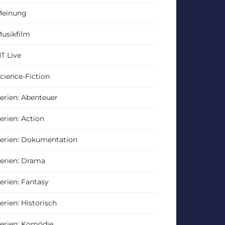
einung
usikfilm
T Live
cience-Fiction
erien: Abenteuer
erien: Action
erien: Dokumentation
erien: Drama
erien: Fantasy
erien: Historisch
erien: Komödie