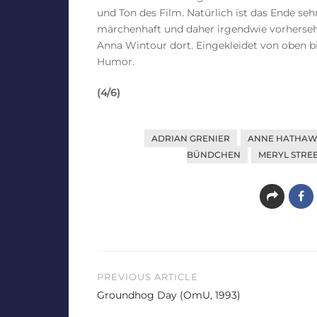
und Ton des Film. Natürlich ist das Ende sehr
märchenhaft und daher irgendwie vorherseh
Anna Wintour dort. Eingekleidet von oben bis 
Humor.
(4/6)
ADRIAN GRENIER
ANNE HATHAW
BÜNDCHEN
MERYL STRE
Beitragsnavigation
PREVIOUS ARTICLE
Groundhog Day (OmU, 1993)