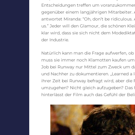
Entscheidungen treffen um voranzukommen u
gegenüber einem langjährigen Mitarbeiter. Al
antwortet Miranda: “Oh, don’t be ridiculous
us.” Jeder will den Glamour, die schönen Kl
klar wird, dass sie sich nicht dem Modedik
der Industrie.
Natürlich kann man die Frage aufwerfen, ob s
muss sie immer noch Klamotten kaufen um d
Job bei Runway nur Mittel zum Zweck um da
und Nachher zu dokumentieren. „Learned a l
ihrer Zeit bei Runway befragt wird, aber die 
umzugehen? Nicht gleich aufzugeben? Das h
hinterlässt der Film auch das Gefühl der Beli