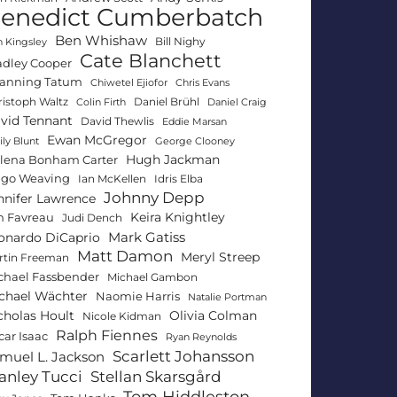
enedict Cumberbatch
Ben Whishaw
Bill Nighy
 Kingsley
Cate Blanchett
adley Cooper
anning Tatum
Chiwetel Ejiofor
Chris Evans
ristoph Waltz
Daniel Brühl
Colin Firth
Daniel Craig
vid Tennant
David Thewlis
Eddie Marsan
Ewan McGregor
ly Blunt
George Clooney
Hugh Jackman
lena Bonham Carter
go Weaving
Ian McKellen
Idris Elba
Johnny Depp
nnifer Lawrence
Keira Knightley
n Favreau
Judi Dench
Mark Gatiss
onardo DiCaprio
Matt Damon
Meryl Streep
rtin Freeman
chael Fassbender
Michael Gambon
chael Wächter
Naomie Harris
Natalie Portman
Olivia Colman
cholas Hoult
Nicole Kidman
Ralph Fiennes
car Isaac
Ryan Reynolds
Scarlett Johansson
muel L. Jackson
anley Tucci
Stellan Skarsgård
Tom Hiddleston