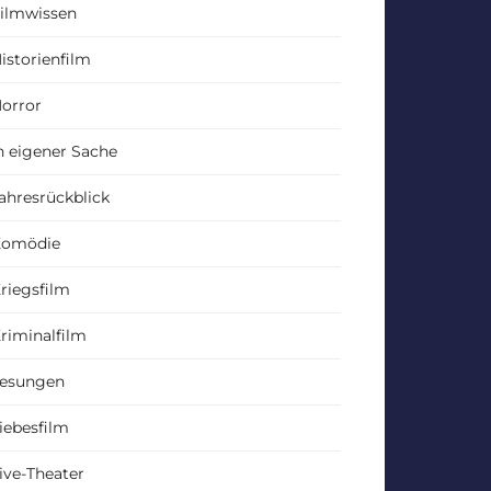
ilmwissen
istorienfilm
orror
n eigener Sache
ahresrückblick
Komödie
riegsfilm
riminalfilm
esungen
iebesfilm
ive-Theater