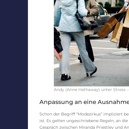
Andy (Anne Hathaway) unter Stress –
Anpassung an eine Ausnahme
Schon der Begriff “Modezirkus” impliziert b
ist. Es gelten ungeschriebene Regeln, an die
Gespräch zwischen Miranda Priestley und A