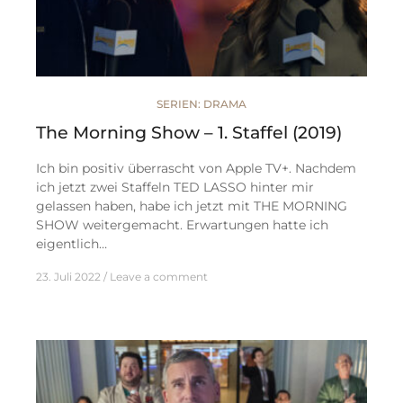
SERIEN: DRAMA
The Morning Show – 1. Staffel (2019)
Ich bin positiv überrascht von Apple TV+. Nachdem
ich jetzt zwei Staffeln TED LASSO hinter mir
gelassen haben, habe ich jetzt mit THE MORNING
SHOW weitergemacht. Erwartungen hatte ich
eigentlich…
23. Juli 2022
Leave a comment