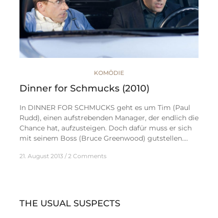
KOMÖDIE
Dinner for Schmucks (2010)
In DINNER FOR SCHMUCKS geht es um Tim (Paul
Rudd), einen aufstrebenden Manager, der endlich die
Chance hat, aufzusteigen. Doch dafür muss er sich
mit seinem Boss (Bruce Greenwood) gutstellen.…
21. August 2013
2 Comments
THE USUAL SUSPECTS