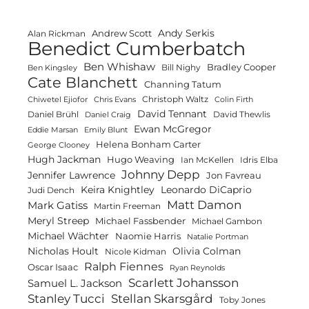
Andy Serkis
Andrew Scott
Alan Rickman
Benedict Cumberbatch
Ben Whishaw
Bradley Cooper
Bill Nighy
Ben Kingsley
Cate Blanchett
Channing Tatum
Christoph Waltz
Chiwetel Ejiofor
Chris Evans
Colin Firth
David Tennant
Daniel Brühl
David Thewlis
Daniel Craig
Ewan McGregor
Eddie Marsan
Emily Blunt
Helena Bonham Carter
George Clooney
Hugh Jackman
Hugo Weaving
Ian McKellen
Idris Elba
Johnny Depp
Jennifer Lawrence
Jon Favreau
Keira Knightley
Leonardo DiCaprio
Judi Dench
Matt Damon
Mark Gatiss
Martin Freeman
Meryl Streep
Michael Fassbender
Michael Gambon
Michael Wächter
Naomie Harris
Natalie Portman
Olivia Colman
Nicholas Hoult
Nicole Kidman
Ralph Fiennes
Oscar Isaac
Ryan Reynolds
Scarlett Johansson
Samuel L. Jackson
Stanley Tucci
Stellan Skarsgård
Toby Jones