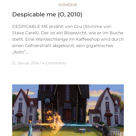
KOMÖDIE
Despicable me (O, 2010)
DESPICABLE ME erzählt von Gru (Stimme von
Steve Carell). Der ist ein Bösewicht, wie er im Buche
steht. Eine Warteschlange im Kaffeeshop wird durch
einen Gefrierstrahl abgekürzt, sein gigantisches
„Auto“…
12. Januar 2014
4 Comments