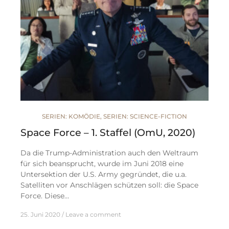
SERIEN: KOMÖDIE
,
SERIEN: SCIENCE-FICTION
Space Force – 1. Staffel (OmU, 2020)
Da die Trump-Administration auch den Weltraum
für sich beansprucht, wurde im Juni 2018 eine
Untersektion der U.S. Army gegründet, die u.a.
Satelliten vor Anschlägen schützen soll: die Space
Force. Diese…
25. Juni 2020
Leave a comment