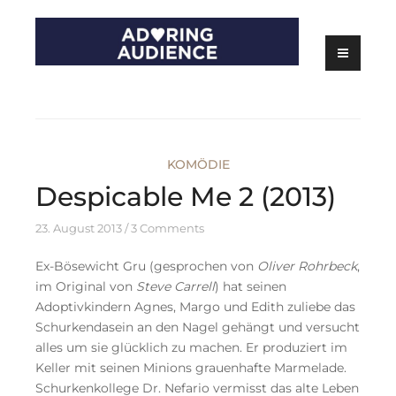
Skip
to
content
Kritiken zu Filmen, Serien und Theater
Adoring Audience
KOMÖDIE
Despicable Me 2 (2013)
23. August 2013
3 Comments
Ex-Bösewicht Gru (gesprochen von
Oliver Rohrbeck
,
im Original von
Steve Carrell
) hat seinen
Adoptivkindern Agnes, Margo und Edith zuliebe das
Schurkendasein an den Nagel gehängt und versucht
alles um sie glücklich zu machen. Er produziert im
Keller mit seinen Minions grauenhafte Marmelade.
Schurkenkollege Dr. Nefario vermisst das alte Leben