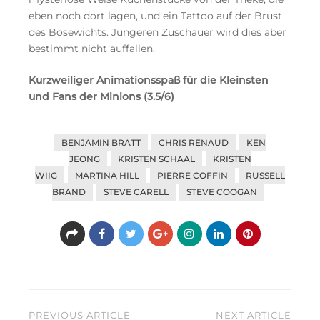
eben noch dort lagen, und ein Tattoo auf der Brust
des Bösewichts. Jüngeren Zuschauer wird dies aber
bestimmt nicht auffallen.
Kurzweiliger Animationsspaß für die Kleinsten
und Fans der Minions (3.5/6)
BENJAMIN BRATT
CHRIS RENAUD
KEN
JEONG
KRISTEN SCHAAL
KRISTEN
WIIG
MARTINA HILL
PIERRE COFFIN
RUSSELL
BRAND
STEVE CARELL
STEVE COOGAN
Beitragsnavigation
PREVIOUS ARTICLE
NEXT ARTICLE