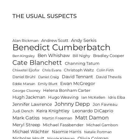
THE USUAL SUSPECTS
Andy Serkis
Andrew Scott
Alan Rickman
Benedict Cumberbatch
Ben Whishaw
Bradley Cooper
Bill Nighy
Ben Kingsley
Cate Blanchett
Channing Tatum
Christoph Waltz
Chiwetel Ejiofor
Chris Evans
Colin Firth
David Tennant
Daniel Brühl
David Thewlis
Daniel Craig
Ewan McGregor
Eddie Marsan
Emily Blunt
Helena Bonham Carter
George Clooney
Hugh Jackman
Hugo Weaving
Ian McKellen
Idris Elba
Johnny Depp
Jennifer Lawrence
Jon Favreau
Keira Knightley
Leonardo DiCaprio
Judi Dench
Matt Damon
Mark Gatiss
Martin Freeman
Meryl Streep
Michael Fassbender
Michael Gambon
Michael Wächter
Naomie Harris
Natalie Portman
Olivia Colman
Nicholas Hoult
Nicole Kidman