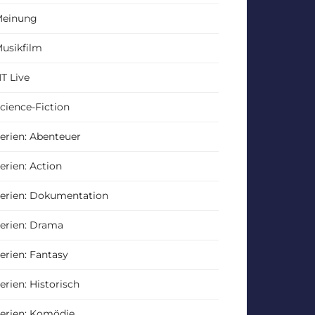
einung
usikfilm
T Live
cience-Fiction
erien: Abenteuer
erien: Action
erien: Dokumentation
erien: Drama
erien: Fantasy
erien: Historisch
erien: Komödie