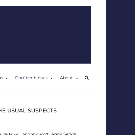
en
Darüber hinaus
About
HE USUAL SUSPECTS
Andy Serkis
Andrew Scott
an Rickman