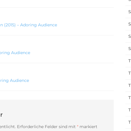
S
S
on (2015) – Adoring Audience
S
S
oring Audience
T
T
oring Audience
T
T
T
r
T
ntlicht.
Erforderliche Felder sind mit
*
markiert