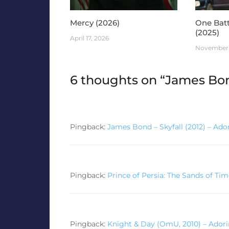
Mercy (2026)
One Batt
(2025)
April 17, 2026
November 
6 thoughts on “
James Bon
Pingback:
James Bond – Skyfall (2012) – Ad
Pingback:
Prince of Persia: The Sands of Ti
Pingback:
Knight & Day (OmU, 2010) – Ador