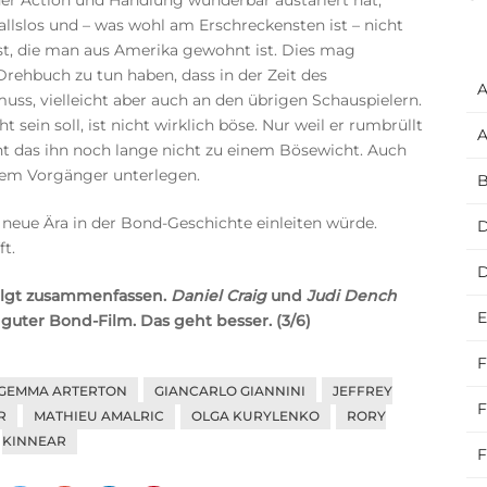
los und – was wohl am Erschreckensten ist – nicht
 ist, die man aus Amerika gewohnt ist. Dies mag
rehbuch zu tun haben, dass in der Zeit des
A
uss, vielleicht aber auch an den übrigen Schauspielern.
t sein soll, ist nicht wirklich böse. Nur weil er rumbrüllt
A
t das ihn noch lange nicht zu einem Bösewicht. Auch
nem Vorgänger unterlegen.
B
e neue Ära in der Bond-Geschichte einleiten würde.
D
ft.
folgt zusammenfassen.
Daniel Craig
und
Judi Dench
E
h guter Bond-Film. Das geht besser. (3/6)
F
GEMMA ARTERTON
GIANCARLO GIANNINI
JEFFREY
F
R
MATHIEU AMALRIC
OLGA KURYLENKO
RORY
KINNEAR
F