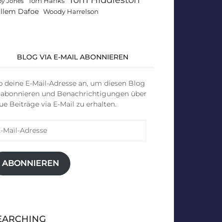
Tom Hanks
by Jones
llem Dafoe
Woody Harrelson
BLOG VIA E-MAIL ABONNIEREN
b deine E-Mail-Adresse an, um diesen Blog
 abonnieren und Benachrichtigungen über
ue Beiträge via E-Mail zu erhalten.
il-
resse
ABONNIEREN
EARCHING