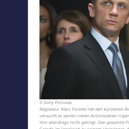
© Sony Pictures
Regisseur
Marc Forster
hat den kürzesten Bo
versucht er seinen vielen Actionszenen irge
ihm allerdings nicht gelingt. Der gesamte 
Gerade im Vergleich zu seinem Vorgänger, d