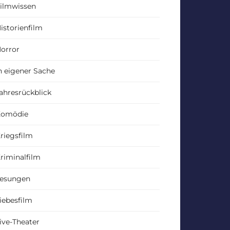
ilmwissen
istorienfilm
orror
n eigener Sache
ahresrückblick
Komödie
riegsfilm
riminalfilm
esungen
iebesfilm
ive-Theater