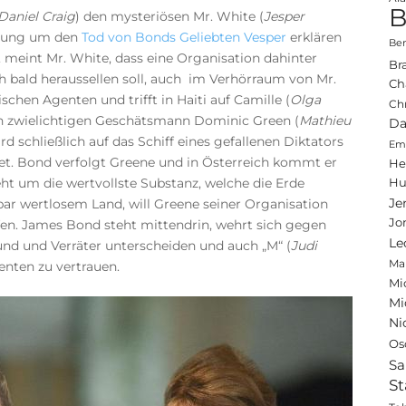
B
Daniel Craig
) den mysteriösen Mr. White (
Jesper
irrung um den
Tod von Bonds Geliebten Vesper
erklären
Ben
meint Mr. White, dass eine Organisation dahinter
Br
ch bald heraussellen soll, auch im Verhörraum von Mr.
Ch
schen Agenten und trifft in Haiti auf Camille (
Olga
Ch
den zwielichtigen Geschätsmann Dominic Green (
Mathieu
Da
d schließlich auf das Schiff eines gefallenen Diktators
Emi
tet. Bond verfolgt Greene und in Österreich kommt er
He
ht um die wertvollste Substanz, welche die Erde
Hu
Je
ar wertlosem Land, will Greene seiner Organisation
Jo
lfen. James Bond steht mittendrin, wehrt sich gegen
Le
und und Verräter unterscheiden und auch „M“ (
Judi
Ma
nten zu vertrauen.
Mi
Mi
Ni
Os
Sa
St