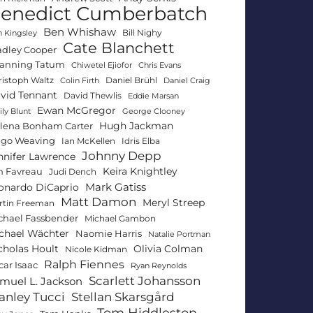
enedict Cumberbatch
Ben Whishaw
Bill Nighy
 Kingsley
Cate Blanchett
adley Cooper
anning Tatum
Chiwetel Ejiofor
Chris Evans
ristoph Waltz
Daniel Brühl
Colin Firth
Daniel Craig
vid Tennant
David Thewlis
Eddie Marsan
Ewan McGregor
ly Blunt
George Clooney
Hugh Jackman
lena Bonham Carter
go Weaving
Ian McKellen
Idris Elba
Johnny Depp
nnifer Lawrence
Keira Knightley
n Favreau
Judi Dench
Mark Gatiss
onardo DiCaprio
Matt Damon
Meryl Streep
rtin Freeman
chael Fassbender
Michael Gambon
chael Wächter
Naomie Harris
Natalie Portman
Olivia Colman
cholas Hoult
Nicole Kidman
Ralph Fiennes
car Isaac
Ryan Reynolds
Scarlett Johansson
muel L. Jackson
anley Tucci
Stellan Skarsgård
Tom Hiddleston