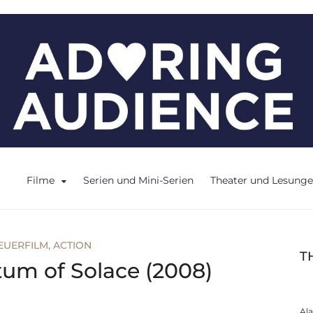
ce
Filme
Serien und Mini-Serien
Theater und Lesung
EUERFILM
,
ACTION
T
um of Solace (2008)
Al