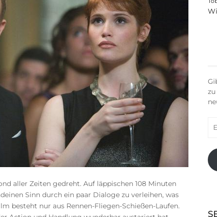
To
Wi
Gi
zu
ne
E-
Ma
Ad
nd aller Zeiten gedreht. Auf läppischen 108 Minuten
ndeinen Sinn durch ein paar Dialoge zu verleihen, was
Film besteht nur aus Rennen-Fliegen-Schießen-Laufen.
S
er Action und Handlung wunderbar austariert hat,