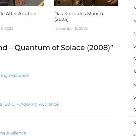
M
le After Another
Das Kanu des Manitu
(2025)
M
9, 2025
November 5, 2025
N
d – Quantum of Solace (2008)
”
S
S
S
oring Audience
S
S
me (2010) – Adoring Audience
S
S
ing Audience
S