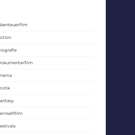
benteuerfilm
ction
iografie
okumentarfilm
Drama
rotik
antasy
ernsehfilm
estivals