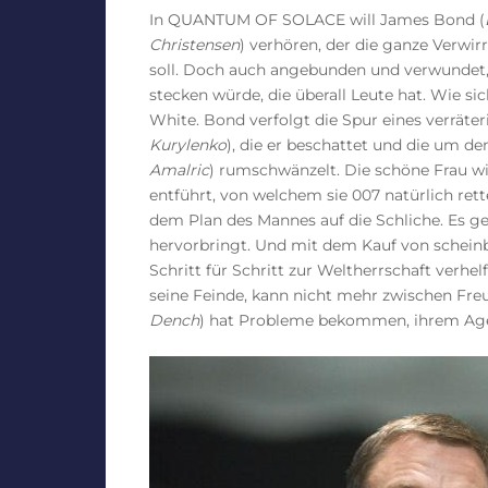
In QUANTUM OF SOLACE will James Bond (
Christensen
) verhören, der die ganze Verw
soll. Doch auch angebunden und verwundet, 
stecken würde, die überall Leute hat. Wie si
White. Bond verfolgt die Spur eines verräteri
Kurylenko
), die er beschattet und die um 
Amalric
) rumschwänzelt. Die schöne Frau wir
entführt, von welchem sie 007 natürlich ret
dem Plan des Mannes auf die Schliche. Es ge
hervorbringt. Und mit dem Kauf von scheinb
Schritt für Schritt zur Weltherrschaft verhe
seine Feinde, kann nicht mehr zwischen Fre
Dench
) hat Probleme bekommen, ihrem Age