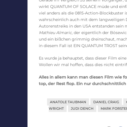
wirkt QUANTUM OF SOLACE müde und einfalls
viel anders als die 0815-Action-Blockbuster
wahrscheinlich auch mit dem langweiligen D
Autorenstreiks in den USA entstanden sein m
Mathieu Almaric
, der eigentlich der Bösewich
und ein bißchen grimmig dreinschaut, mach
in diesem Fall ist EIN QUANTUM TROST sei
Es wurde ja behauptet, dass dieser Film ein
Wollen wir mal hoffen, dass dies nicht eintrif
Alles in allem kann man diesen Film wie 
top, der Rest flop. Ein nur durchschnittlic
ANATOLE TAUBMAN
DANIEL CRAIG
WRIGHT
JUDI DENCH
MARK FORSTE