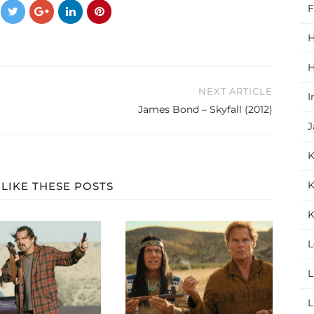
F
H
H
NEXT ARTICLE
I
James Bond – Skyfall (2012)
J
K
LIKE THESE POSTS
K
L
L
L