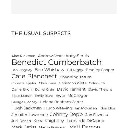
THE USUAL SUSPECTS
Andy Serkis
Andrew Scott
Alan Rickman
Benedict Cumberbatch
Ben Whishaw
Bradley Cooper
Bill Nighy
Ben Kingsley
Cate Blanchett
Channing Tatum
Christoph Waltz
Chiwetel Ejiofor
Chris Evans
Colin Firth
David Tennant
Daniel Brühl
David Thewlis
Daniel Craig
Ewan McGregor
Eddie Marsan
Emily Blunt
Helena Bonham Carter
George Clooney
Hugh Jackman
Hugo Weaving
Ian McKellen
Idris Elba
Johnny Depp
Jennifer Lawrence
Jon Favreau
Keira Knightley
Leonardo DiCaprio
Judi Dench
Matt Damon
Mark Gatiss
Martin Freeman