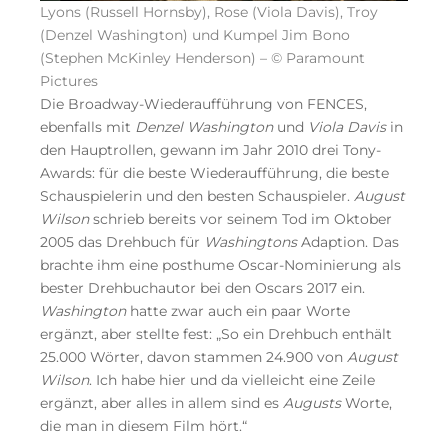
Lyons (Russell Hornsby), Rose (Viola Davis), Troy
(Denzel Washington) und Kumpel Jim Bono
(Stephen McKinley Henderson) – © Paramount
Pictures
Die Broadway-Wiederaufführung von FENCES,
ebenfalls mit
Denzel Washington
und
Viola Davis
in
den Hauptrollen, gewann im Jahr 2010 drei Tony-
Awards: für die beste Wiederaufführung, die beste
Schauspielerin und den besten Schauspieler.
August
Wilson
schrieb bereits vor seinem Tod im Oktober
2005 das Drehbuch für
Washingtons
Adaption. Das
brachte ihm eine posthume Oscar-Nominierung als
bester Drehbuchautor bei den Oscars 2017 ein.
Washington
hatte zwar auch ein paar Worte
ergänzt, aber stellte fest: „So ein Drehbuch enthält
25.000 Wörter, davon stammen 24.900 von
August
Wilson
. Ich habe hier und da vielleicht eine Zeile
ergänzt, aber alles in allem sind es
Augusts
Worte,
die man in diesem Film hört.“