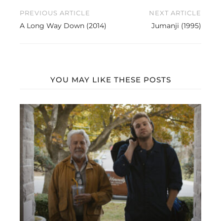
Beitragsnavigation
PREVIOUS ARTICLE
NEXT ARTICLE
A Long Way Down (2014)
Jumanji (1995)
YOU MAY LIKE THESE POSTS