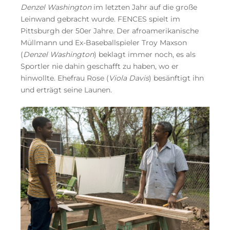
Denzel Washington
im letzten Jahr auf die große
Leinwand gebracht wurde. FENCES spielt im
Pittsburgh der 50er Jahre. Der afroamerikanische
Müllmann und Ex-Baseballspieler Troy Maxson
(
Denzel Washington
) beklagt immer noch, es als
Sportler nie dahin geschafft zu haben, wo er
hinwollte. Ehefrau Rose (
Viola Davis
) besänftigt ihn
und erträgt seine Launen.