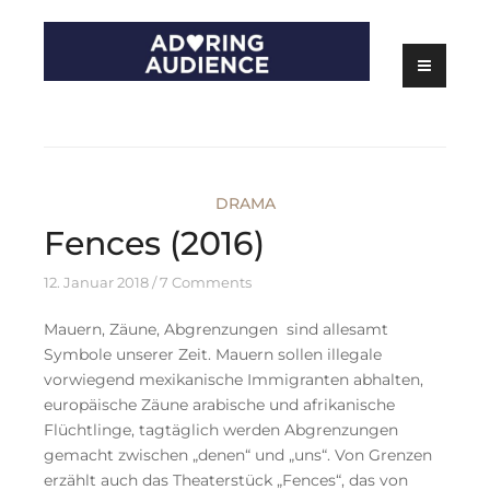
Skip
to
content
Kritiken zu Filmen, Serien und Theater
Adoring Audience
DRAMA
Fences (2016)
12. Januar 2018
7 Comments
Mauern, Zäune, Abgrenzungen sind allesamt
Symbole unserer Zeit. Mauern sollen illegale
vorwiegend mexikanische Immigranten abhalten,
europäische Zäune arabische und afrikanische
Flüchtlinge, tagtäglich werden Abgrenzungen
gemacht zwischen „denen“ und „uns“. Von Grenzen
erzählt auch das Theaterstück „Fences“, das von