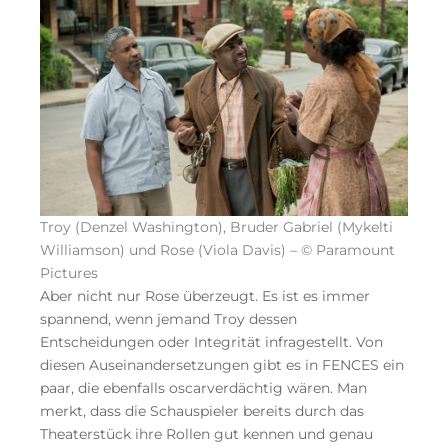
Troy (Denzel Washington), Bruder Gabriel (Mykelti
Williamson) und Rose (Viola Davis) – © Paramount
Pictures
Aber nicht nur Rose überzeugt. Es ist es immer
spannend, wenn jemand Troy dessen
Entscheidungen oder Integrität infragestellt. Von
diesen Auseinandersetzungen gibt es in FENCES ein
paar, die ebenfalls oscarverdächtig wären. Man
merkt, dass die Schauspieler bereits durch das
Theaterstück ihre Rollen gut kennen und genau