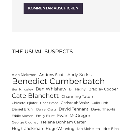
THE USUAL SUSPECTS
Andy Serkis
Andrew Scott
Alan Rickman
Benedict Cumberbatch
Ben Whishaw
Bradley Cooper
Bill Nighy
Ben Kingsley
Cate Blanchett
Channing Tatum
Christoph Waltz
Chiwetel Ejiofor
Chris Evans
Colin Firth
David Tennant
Daniel Brühl
David Thewlis
Daniel Craig
Ewan McGregor
Eddie Marsan
Emily Blunt
Helena Bonham Carter
George Clooney
Hugh Jackman
Hugo Weaving
Ian McKellen
Idris Elba