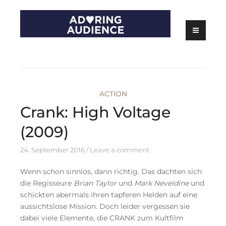
Skip
to
content
Kritiken zu Filmen, Serien und Theater
Adoring Audience
ACTION
Crank: High Voltage
(2009)
24. September 2016
Leave a comment
Wenn schon sinnlos, dann richtig. Das dachten sich
die Regisseure
Brian Taylor
und
Mark Neveldine
und
schickten abermals ihren tapferen Helden auf eine
aussichtslose Mission. Doch leider vergessen sie
dabei viele Elemente, die CRANK zum Kultfilm