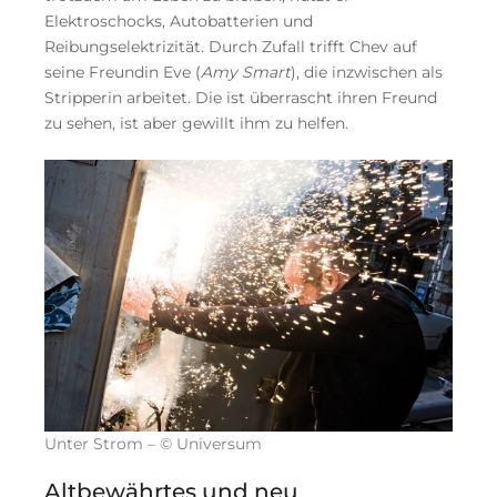
Elektroschocks, Autobatterien und
Reibungselektrizität. Durch Zufall trifft Chev auf
seine Freundin Eve (
Amy Smart
), die inzwischen als
Stripperin arbeitet. Die ist überrascht ihren Freund
zu sehen, ist aber gewillt ihm zu helfen.
Unter Strom – © Universum
Altbewährtes und neu