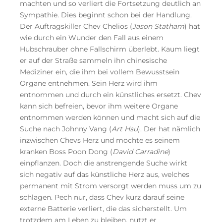
machten und so verliert die Fortsetzung deutlich an
Sympathie. Dies beginnt schon bei der Handlung.
Der Auftragskiller Chev Chelios (
Jason Statham
) hat
wie durch ein Wunder den Fall aus einem
Hubschrauber ohne Fallschirm überlebt. Kaum liegt
er auf der Straße sammeln ihn chinesische
Mediziner ein, die ihm bei vollem Bewusstsein
Organe entnehmen. Sein Herz wird ihm
entnommen und durch ein künstliches ersetzt. Chev
kann sich befreien, bevor ihm weitere Organe
entnommen werden können und macht sich auf die
Suche nach Johnny Vang (
Art Hsu
). Der hat nämlich
inzwischen Chevs Herz und möchte es seinem
kranken Boss Poon Dong (
David Carradine
)
einpflanzen. Doch die anstrengende Suche wirkt
sich negativ auf das künstliche Herz aus, welches
permanent mit Strom versorgt werden muss um zu
schlagen. Pech nur, dass Chev kurz darauf seine
externe Batterie verliert, die das sicherstellt. Um
trotzdem am Leben zu bleiben, nutzt er