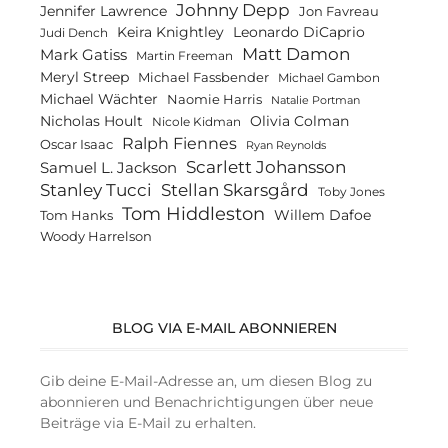
Johnny Depp
Jennifer Lawrence
Jon Favreau
Keira Knightley
Leonardo DiCaprio
Judi Dench
Matt Damon
Mark Gatiss
Martin Freeman
Meryl Streep
Michael Fassbender
Michael Gambon
Michael Wächter
Naomie Harris
Natalie Portman
Olivia Colman
Nicholas Hoult
Nicole Kidman
Ralph Fiennes
Oscar Isaac
Ryan Reynolds
Scarlett Johansson
Samuel L. Jackson
Stanley Tucci
Stellan Skarsgård
Toby Jones
Tom Hiddleston
Willem Dafoe
Tom Hanks
Woody Harrelson
BLOG VIA E-MAIL ABONNIEREN
Gib deine E-Mail-Adresse an, um diesen Blog zu
abonnieren und Benachrichtigungen über neue
Beiträge via E-Mail zu erhalten.