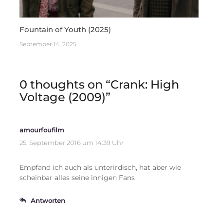
Fountain of Youth (2025)
September 14, 2025
0 thoughts on “
Crank: High
Voltage (2009)
”
amourfoufilm
25. September 2016 um 14:39 Uhr
Empfand ich auch als unterirdisch, hat aber wie
scheinbar alles seine innigen Fans
Antworten