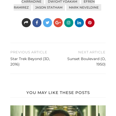
CARRADINE
DWIGHT YOAKAM
EFREN
RAMIREZ
JASON STATHAM
MARK NEVELDINE
Beitragsnavigation
PREVIOUS ARTICLE
NEXT ARTICLE
Star Trek Beyond (3D,
Sunset Boulevard (O,
2016)
1950)
YOU MAY LIKE THESE POSTS