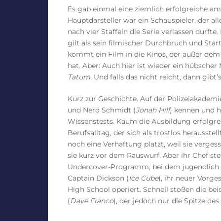
Es gab einmal eine ziemlich erfolgreiche amer
Hauptdarsteller war ein Schauspieler, der al
nach vier Staffeln die Serie verlassen durfte
gilt als sein filmischer Durchbruch und Start
kommt ein Film in die Kinos, der außer de
hat. Aber: Auch hier ist wieder ein hübscher
Tatum
. Und falls das nicht reicht, dann gibt
Kurz zur Geschichte. Auf der Polizeiakademie
und Nerd Schmidt (
Jonah Hill
) kennen und h
Wissenstests. Kaum die Ausbildung erfolgre
Berufsalltag, der sich als trostlos herausste
noch eine Verhaftung platzt, weil sie verge
sie kurz vor dem Rauswurf. Aber ihr Chef s
Undercover-Programm, bei dem jugendlich au
Captain Dickson (
Ice Cube
), ihr neuer Vorge
High School operiert. Schnell stoßen die bei
(
Dave Franco
), der jedoch nur die Spitze des 