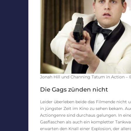
Jonah Hill und Channing Tatum in Action – 
Die Gags zünden nicht
Leider überleben beide das Filmende nicht u
in jüngster Zeit im Kino zu sehen bekam. Au
Actiongenre sind durchaus gelungen. In ein
Gasflaschen als auch ein kompletter Tankw
erwarten den Knall einer Explosion, der alle