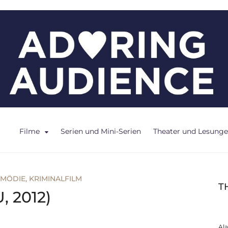
ce
Filme
Serien und Mini-Serien
Theater und Lesung
MÖDIE
,
KRIMINALFILM
T
, 2012)
Al