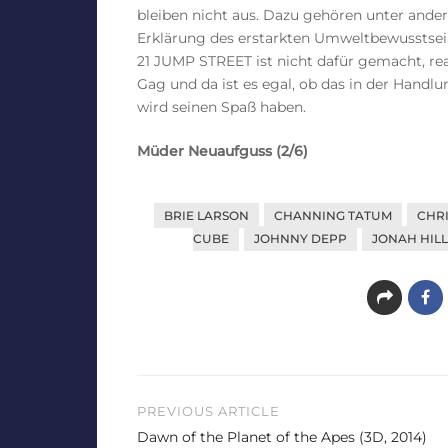
bleiben nicht aus. Dazu gehören unter and
Erklärung des erstarkten Umweltbewusstseins
21 JUMP STREET ist nicht dafür gemacht, rea
Gag und da ist es egal, ob das in der Handlu
wird seinen Spaß haben.
Müder Neuaufguss (2/6)
BRIE LARSON
CHANNING TATUM
CHRI
CUBE
JOHNNY DEPP
JONAH HILL
Beitragsnavigation
PREVIOUS ARTICLE
Dawn of the Planet of the Apes (3D, 2014)