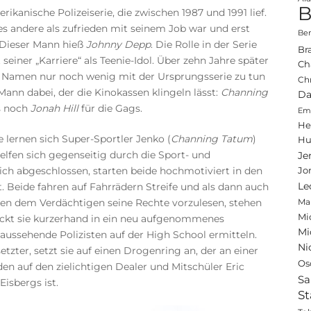
B
ikanische Polizeiserie, die zwischen 1987 und 1991 lief.
les andere als zufrieden mit seinem Job war und erst
Ben
. Dieser Mann hieß
Johnny Depp
. Die Rolle in der Serie
Br
 seiner „Karriere“ als Teenie-Idol. Über zehn Jahre später
Ch
m Namen nur noch wenig mit der Ursprungsserie zu tun
Ch
 Mann dabei, der die Kinokassen klingeln lässt:
Channing
Da
’s noch
Jonah Hill
für die Gags.
Emi
He
 lernen sich Super-Sportler Jenko (
Channing Tatum
)
Hu
elfen sich gegenseitig durch die Sport- und
Je
ich abgeschlossen, starten beide hochmotiviert in den
Jo
llt. Beide fahren auf Fahrrädern Streife und als dann auch
Le
ssen dem Verdächtigen seine Rechte vorzulesen, stehen
Ma
Mi
teckt sie kurzerhand in ein neu aufgenommenes
Mi
ssehende Polizisten auf der High School ermitteln.
Ni
setzter, setzt sie auf einen Drogenring an, der an einer
Os
den auf den zielichtigen Dealer und Mitschüler Eric
Sa
Eisbergs ist.
St