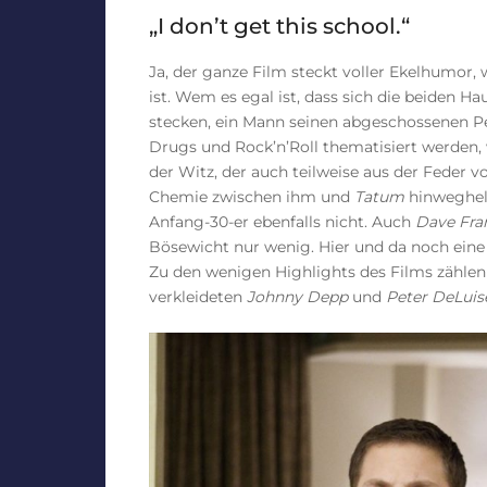
„I don’t get this school.“
Ja, der ganze Film steckt voller Ekelhumo
ist. Wem es egal ist, dass sich die beiden H
stecken, ein Mann seinen abgeschossenen Pe
Drugs und Rock’n’Roll thematisiert werden, w
der Witz, der auch teilweise aus der Feder 
Chemie zwischen ihm und
Tatum
hinweghelf
Anfang-30-er ebenfalls nicht. Auch
Dave Fra
Bösewicht nur wenig. Hier und da noch eine 
Zu den wenigen Highlights des Films zählen
verkleideten
Johnny Depp
und
Peter DeLuis