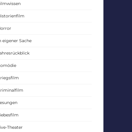
ilmwissen
istorienfilm
orror
n eigener Sache
ahresrückblick
Komödie
riegsfilm
riminalfilm
esungen
iebesfilm
ive-Theater