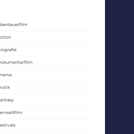
benteuerfilm
ction
iografie
okumentarfilm
Drama
rotik
antasy
ernsehfilm
estivals