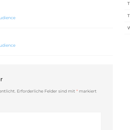
T
T
Audience
W
Audience
r
ntlicht.
Erforderliche Felder sind mit
*
markiert