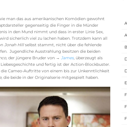
r, wie man das aus amerikanischen Komödien gewohnt
A
auptdarsteller gegenseitig die Finger in die Münder
nis in den Mund nimmt und dass in erster Linie Sex,
A
ird sicherlich viel zu lachen haben. Trotzdem kann all
von
Jonah Hill
selbst stammt, nicht über die fehlende
B
en. Jugendliche Ausstrahlung besitzen die beiden
nco,
der jüngere Bruder von →
James
,
überzeugt als
D
Liebesgeschichte und fertig ist der Action-Blockbuster.
 die Cameo-Auftritte von einem bis zur Unkenntlichkeit
e
, die beide in der Originalserie mitgespielt haben.
E
F
F
F