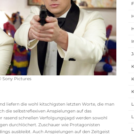
F
H
H
I
J
© Sony Pictures
K
K
nd liefern die wohl kitschigsten letzten Worte, die man
L
ch die selbstreflexiven Anspielungen auf das
L
er rasend schnellen Verfolgungsjagd werden sowohl
agen durchlöchert. Zuschauer wie Protagonisten
L
rdings ausbleibt. Auch Anspielungen auf den Zeitgeist