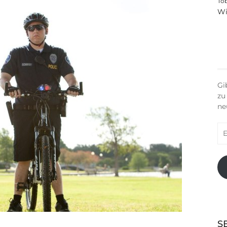
To
Wi
Gi
zu
ne
E-
Ma
Ad
S