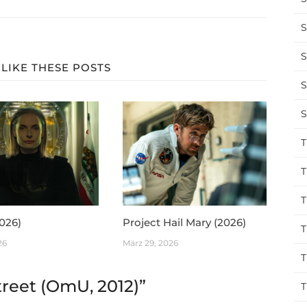
S
S
LIKE THESE POSTS
S
S
T
T
T
026)
Project Hail Mary (2026)
T
26
März 29, 2026
T
treet (OmU, 2012)
”
T