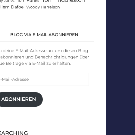
Tom Hanks
by Jones
llem Dafoe
Woody Harrelson
BLOG VIA E-MAIL ABONNIEREN
b deine E-Mail-Adresse an, um diesen Blog
 abonnieren und Benachrichtigungen über
ue Beiträge via E-Mail zu erhalten.
il-
resse
ABONNIEREN
EARCHING