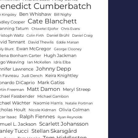
enedict Cumberbatch
Ben Whishaw
Bill Nighy
 Kingsley
Cate Blanchett
adley Cooper
anning Tatum
Chiwetel Ejiofor
Chris Evans
ristoph Waltz
Daniel Brühl
Colin Firth
Daniel Craig
vid Tennant
David Thewlis
Eddie Marsan
Ewan McGregor
ly Blunt
George Clooney
Hugh Jackman
lena Bonham Carter
go Weaving
Ian McKellen
Idris Elba
Johnny Depp
nnifer Lawrence
Keira Knightley
n Favreau
Judi Dench
Mark Gatiss
onardo DiCaprio
Matt Damon
Meryl Streep
rtin Freeman
chael Fassbender
Michael Gambon
chael Wächter
Naomie Harris
Natalie Portman
Olivia Colman
cholas Hoult
Nicole Kidman
Ralph Fiennes
car Isaac
Ryan Reynolds
Scarlett Johansson
muel L. Jackson
anley Tucci
Stellan Skarsgård
Tom Hiddleston