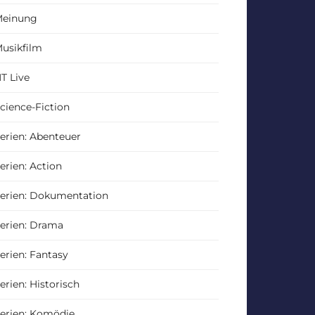
einung
usikfilm
T Live
cience-Fiction
erien: Abenteuer
erien: Action
erien: Dokumentation
erien: Drama
erien: Fantasy
erien: Historisch
erien: Komödie