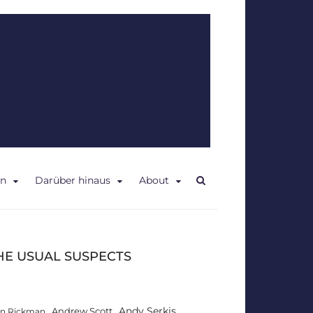
en
Darüber hinaus
About
HE USUAL SUSPECTS
Andy Serkis
Andrew Scott
an Rickman