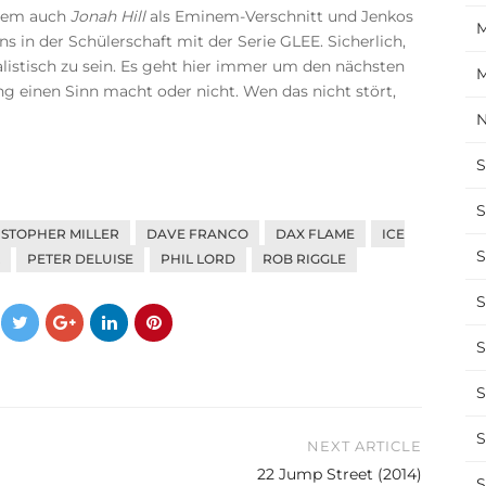
erem auch
Jonah Hill
als Eminem-Verschnitt und Jenkos
M
 in der Schülerschaft mit der Serie GLEE. Sicherlich,
listisch zu sein. Es geht hier immer um den nächsten
M
ng einen Sinn macht oder nicht. Wen das nicht stört,
N
S
S
STOPHER MILLER
DAVE FRANCO
DAX FLAME
ICE
S
PETER DELUISE
PHIL LORD
ROB RIGGLE
S
S
S
S
NEXT ARTICLE
22 Jump Street (2014)
S