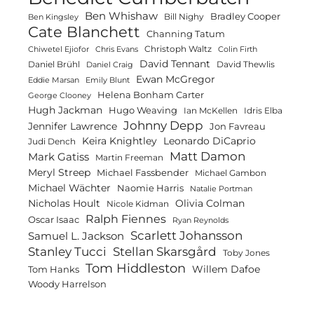
Ben Whishaw
Bradley Cooper
Bill Nighy
Ben Kingsley
Cate Blanchett
Channing Tatum
Christoph Waltz
Chiwetel Ejiofor
Chris Evans
Colin Firth
David Tennant
Daniel Brühl
David Thewlis
Daniel Craig
Ewan McGregor
Eddie Marsan
Emily Blunt
Helena Bonham Carter
George Clooney
Hugh Jackman
Hugo Weaving
Ian McKellen
Idris Elba
Johnny Depp
Jennifer Lawrence
Jon Favreau
Keira Knightley
Leonardo DiCaprio
Judi Dench
Matt Damon
Mark Gatiss
Martin Freeman
Meryl Streep
Michael Fassbender
Michael Gambon
Michael Wächter
Naomie Harris
Natalie Portman
Olivia Colman
Nicholas Hoult
Nicole Kidman
Ralph Fiennes
Oscar Isaac
Ryan Reynolds
Scarlett Johansson
Samuel L. Jackson
Stanley Tucci
Stellan Skarsgård
Toby Jones
Tom Hiddleston
Willem Dafoe
Tom Hanks
Woody Harrelson