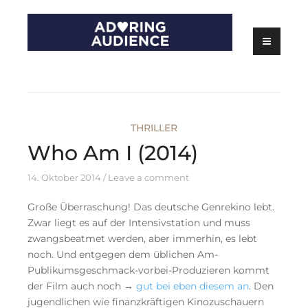
Skip
to
content
Kritiken zu Filmen, Serien und Theater
Adoring Audience
THRILLER
Who Am I (2014)
14. Oktober 2014
Leave a comment
Große Überraschung! Das deutsche Genrekino lebt.
Zwar liegt es auf der Intensivstation und muss
zwangsbeatmet werden, aber immerhin, es lebt
noch. Und entgegen dem üblichen Am-
Publikumsgeschmack-vorbei-Produzieren kommt
der Film auch noch →
gut bei eben diesem an
. Den
jugendlichen wie finanzkräftigen Kinozuschauern