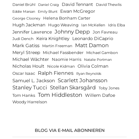
David Tennant
Daniel Brühl
David Thewlis
Daniel Craig
Ewan McGregor
Eddie Marsan
Emily Blunt
Helena Bonham Carter
George Clooney
Hugh Jackman
Hugo Weaving
Ian McKellen
Idris Elba
Johnny Depp
Jennifer Lawrence
Jon Favreau
Keira Knightley
Leonardo DiCaprio
Judi Dench
Matt Damon
Mark Gatiss
Martin Freeman
Meryl Streep
Michael Fassbender
Michael Gambon
Michael Wächter
Naomie Harris
Natalie Portman
Olivia Colman
Nicholas Hoult
Nicole Kidman
Ralph Fiennes
Oscar Isaac
Ryan Reynolds
Scarlett Johansson
Samuel L. Jackson
Stanley Tucci
Stellan Skarsgård
Toby Jones
Tom Hiddleston
Willem Dafoe
Tom Hanks
Woody Harrelson
BLOG VIA E-MAIL ABONNIEREN