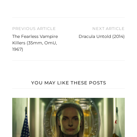
Beitragsnavigation
PREVIOUS ARTICLE
NEXT ARTICLE
The Fearless Vampire
Dracula Untold (2014)
Killers (35mm, OmU,
1967)
YOU MAY LIKE THESE POSTS