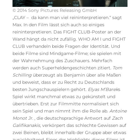
© 2014 Sony Pictures Releasing GmbH
„CLAY – da kann man viel reininterpretieren.“ sagt
Max. In den Film lässt sich auch so einiges
reininterpretieren. Das FIGHT CLUB-Poster an der
Wand hängt da nicht zufällig. WHO AM I und FIGHT
CLUB verhandeln beide Fragen der Identität. Und
beide Filme sind Mindgame-Filme; sie spielen mit
der Wahrnehmung des Zuschauers. Mehrfach
werden auch Superheldengeschichten zitiert.
Tom
Schilling
überzeugt als Benjamin über alle Maßen
und beweist, dass er zu Recht zu Deutschlands
besten Jungschauspielern gehört.
Elyas M’Barek
s
Spiel wirkt manchmal etwas zu gekünstelt und
übertrieben. Erst zur Filmmitte normalisiert sich
sein Spiel und man nimmt ihm die Rolle ab.
Antoine
Monot Jr.
, die deutschsprachige Antwort auf
Zach
Galifikanakis
, verkörpert das schlechte Gewissen auf
zwei Beinen, bleibt innerhalb der Gruppe aber etwas
zurückhaltend. Eines der Highlights dieses Films ist