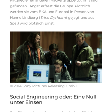
Mitglied einer anderen Hackergruppe tot im Wald
gefunden. Angst erfasst die Gruppe. Plötzlich
werden sie vom BKA und Europol in Person von
Hanne Lindberg (
Trine Dyrholm
) gejagt und aus
Spaß wird plötzlich Ernst.
© 2014 Sony Pictures Releasing GmbH
Social Engineering oder: Eine Null
unter Einsen