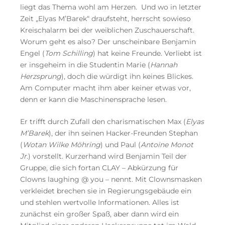
liegt das Thema wohl am Herzen. Und wo in letzter
Zeit „Elyas M’Barek“ draufsteht, herrscht sowieso
Kreischalarm bei der weiblichen Zuschauerschaft.
Worum geht es also? Der unscheinbare Benjamin
Engel (
Tom Schilling
) hat keine Freunde. Verliebt ist
er insgeheim in die Studentin Marie (
Hannah
Herzsprung
), doch die würdigt ihn keines Blickes.
Am Computer macht ihm aber keiner etwas vor,
denn er kann die Maschinensprache lesen.
Er trifft durch Zufall den charismatischen Max (
Elyas
M’Barek
), der ihn seinen Hacker-Freunden Stephan
(
Wotan Wilke Möhring
) und Paul (
Antoine Monot
Jr.
) vorstellt. Kurzerhand wird Benjamin Teil der
Gruppe, die sich fortan CLAY – Abkürzung für
Clowns laughing @ you – nennt. Mit Clownsmasken
verkleidet brechen sie in Regierungsgebäude ein
und stehlen wertvolle Informationen. Alles ist
zunächst ein großer Spaß, aber dann wird ein