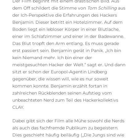
Der Film beginnt mit einem drastischen Bild. Aus
dem Off schildert die Stimme von
Tom Schilling
aus
der Ich-Perspektive die Erfahrungen des Hackers
Benjamin. Dieser betritt ein Hotelzimmer. Auf dem
Boden liegt ein lebloser Körper in einer Blutlache,
einer im Schlafzimmer und einer in der Badewanne.
Das Blut tropft den Arm entlang. Es muss gerade
erst passiert sein. Benjamin gerät in Panik. „Ich bin
kein Niemand mehr. Ich bin einer der
meistgesuchten Hacker der Welt.“ sagt er. Und dann
sitzt er schon der Europol-Agentin Lindberg
gegenüber, die wissen will, wie es nur soweit
kommen konnte. Benjamin erzählt fortan in
zahlreichen Rückblenden seinen Aufstieg vom
unbeachteten Nerd zum Teil des Hackerkollektivs
CLAY.
Dabei gibt sich der Film alle Mühe sowohl die Nerds
als auch das fachfremde Publikum zu begeistern.
Dies geschieht häufig beiläufig („Die Jungs sind wie