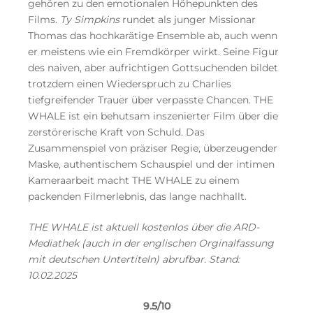
gehören zu den emotionalen Höhepunkten des
Films.
Ty Simpkins
rundet als junger Missionar
Thomas das hochkarätige Ensemble ab, auch wenn
er meistens wie ein Fremdkörper wirkt. Seine Figur
des naiven, aber aufrichtigen Gottsuchenden bildet
trotzdem einen Wiederspruch zu Charlies
tiefgreifender Trauer über verpasste Chancen. THE
WHALE ist ein behutsam inszenierter Film über die
zerstörerische Kraft von Schuld. Das
Zusammenspiel von präziser Regie, überzeugender
Maske, authentischem Schauspiel und der intimen
Kameraarbeit macht THE WHALE zu einem
packenden Filmerlebnis, das lange nachhallt.
THE WHALE ist aktuell kostenlos über die ARD-
Mediathek (auch in der englischen Orginalfassung
mit deutschen Untertiteln) abrufbar. Stand:
10.02.2025
9.5/10