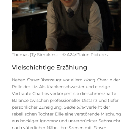
Thomas (Ty Simpkins) – © A24/Plaion Pictures
Vielschichtige Erzählung
Neben
Fraser
überzeugt vor allem
Hong Chau
in der
Rolle der Liz. Als Krankenschwester und einzige
Vertraute Charlies verkörpert sie die schmerzhafte
Balance zwischen professioneller Distanz und tiefer
persönlicher Zuneigung.
Sadie Sink
verleiht der
rebellischen Tochter Ellie eine verstörende Mischung
aus bockiger Ignoranz und unterdrückter Sehnsucht
nach väterlicher Nähe. Ihre Szenen mit
Fraser