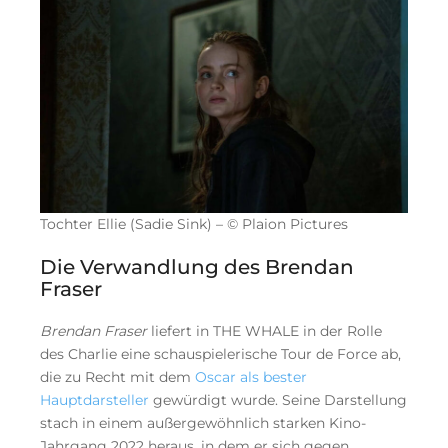
Tochter Ellie (Sadie Sink) – © Plaion Pictures
Die Verwandlung des Brendan
Fraser
Brendan Fraser
liefert in THE WHALE in der Rolle
des Charlie eine schauspielerische Tour de Force ab,
die zu Recht mit dem
Oscar als bester
Hauptdarsteller
gewürdigt wurde. Seine Darstellung
stach in einem außergewöhnlich starken Kino-
Jahrgang 2022 heraus, in dem er sich gegen