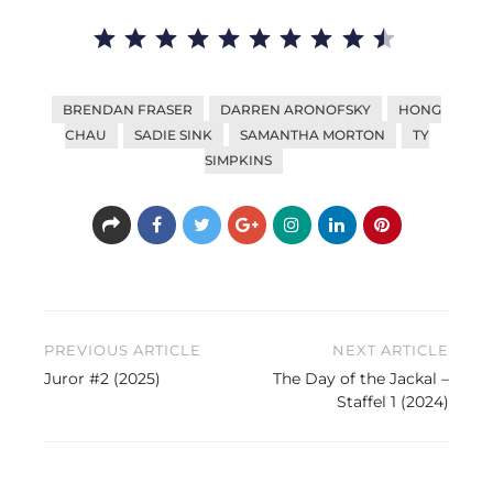
Bewertung: 9.5 von 10.
BRENDAN FRASER
DARREN ARONOFSKY
HONG
CHAU
SADIE SINK
SAMANTHA MORTON
TY
SIMPKINS
Beitragsnavigation
PREVIOUS ARTICLE
NEXT ARTICLE
Juror #2 (2025)
The Day of the Jackal –
Staffel 1 (2024)