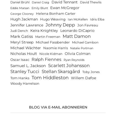
David Tennant
Daniel Brühl
David Thewlis
Daniel Craig
Ewan McGregor
Eddie Marsan
Emily Blunt
Helena Bonham Carter
George Clooney
Hugh Jackman
Hugo Weaving
Ian McKellen
Idris Elba
Johnny Depp
Jennifer Lawrence
Jon Favreau
Keira Knightley
Leonardo DiCaprio
Judi Dench
Matt Damon
Mark Gatiss
Martin Freeman
Meryl Streep
Michael Fassbender
Michael Gambon
Michael Wächter
Naomie Harris
Natalie Portman
Olivia Colman
Nicholas Hoult
Nicole Kidman
Ralph Fiennes
Oscar Isaac
Ryan Reynolds
Scarlett Johansson
Samuel L. Jackson
Stanley Tucci
Stellan Skarsgård
Toby Jones
Tom Hiddleston
Willem Dafoe
Tom Hanks
Woody Harrelson
BLOG VIA E-MAIL ABONNIEREN