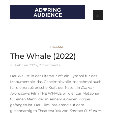
Skip
to
content
Kritiken zu Filmen, Serien und Theater
Adoring Audience
DRAMA
The Whale (2022)
10. Februar 2025
2 Comments
Der Wal ist in der Literatur oft ein Symbol für das
Monumentale, das Geheimnisvolle, manchmal auch
für die zerstörerische Kraft der Natur. In
Darren
Aronofskys
Film THE WHALE wird er zur Metapher
für einen Mann, der in seinem eigenen Körper
gefangen ist. Der Film, basierend auf dem
gleichnamigen Theaterstück von
Samuel D. Hunter,