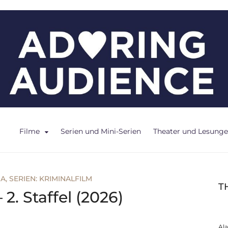
ce
Filme
Serien und Mini-Serien
Theater und Lesung
MA
,
SERIEN: KRIMINALFILM
T
2. Staffel (2026)
Al