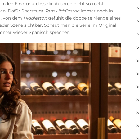
ich den Eindruck, dass die Autoren nicht so recht
M
llen. Dafür überzeugt
Tom Hiddleston
immer noch in
ma, von dem
Hiddleston
gefühlt die doppelte Menge eines
M
der Szene sichtbar. Schaut man die Serie im Original
mmer wieder Spanisch sprechen.
N
S
S
S
S
S
S
S
S