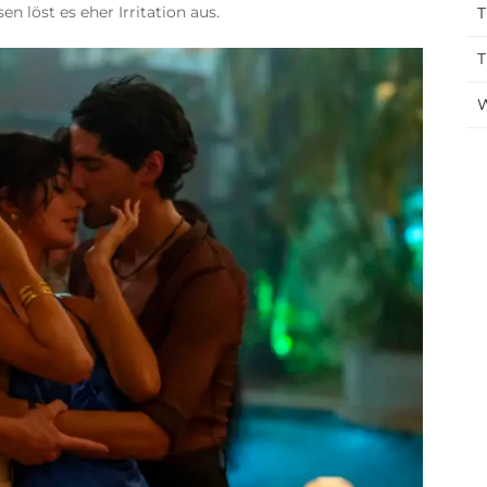
n löst es eher Irritation aus.
T
T
W