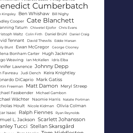
enedict Cumberbatch
Ben Whishaw
Bill Nighy
 Kingsley
Cate Blanchett
adley Cooper
anning Tatum
Chiwetel Ejiofor
Chris Evans
ristoph Waltz
Daniel Brühl
Colin Firth
Daniel Craig
vid Tennant
David Thewlis
Eddie Marsan
Ewan McGregor
ly Blunt
George Clooney
Hugh Jackman
lena Bonham Carter
go Weaving
Ian McKellen
Idris Elba
Johnny Depp
nnifer Lawrence
Keira Knightley
n Favreau
Judi Dench
Mark Gatiss
onardo DiCaprio
Matt Damon
Meryl Streep
rtin Freeman
chael Fassbender
Michael Gambon
chael Wächter
Naomie Harris
Natalie Portman
Olivia Colman
cholas Hoult
Nicole Kidman
Ralph Fiennes
car Isaac
Ryan Reynolds
Scarlett Johansson
muel L. Jackson
anley Tucci
Stellan Skarsgård
Tom Hiddleston