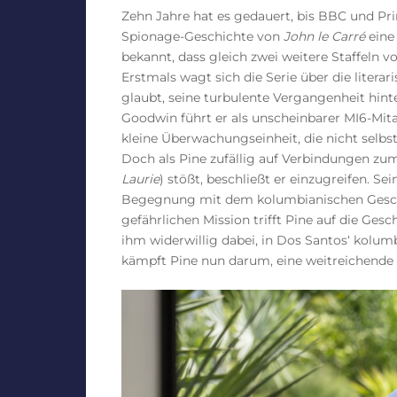
Zehn Jahre hat es gedauert, bis BBC und Pri
Spionage-Geschichte von
John le Carré
eine
bekannt, dass gleich zwei weitere Staffel
Erstmals wagt sich die Serie über die literar
glaubt, seine turbulente Vergangenheit hin
Goodwin führt er als unscheinbarer MI6-Mitar
kleine Überwachungseinheit, die nicht selbst
Doch als Pine zufällig auf Verbindungen zu
Laurie
) stößt, beschließt er einzugreifen. 
Begegnung mit dem kolumbianischen Gesch
gefährlichen Mission trifft Pine auf die Ges
ihm widerwillig dabei, in Dos Santos‘ kolu
kämpft Pine nun darum, eine weitreichende