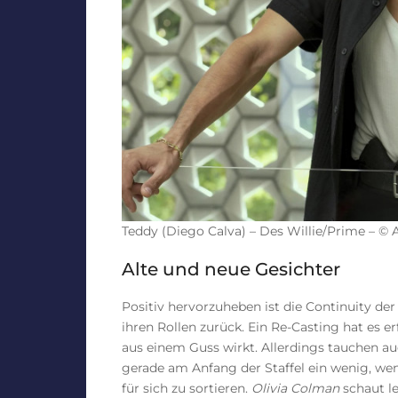
Teddy (Diego Calva) – Des Willie/Prime – ©
Alte und neue Gesichter
Positiv hervorzuheben ist die Continuity der 
ihren Rollen zurück. Ein Re-Casting hat es e
aus einem Guss wirkt. Allerdings tauchen au
gerade am Anfang der Staffel ein wenig, we
für sich zu sortieren.
Olivia Colman
schaut le