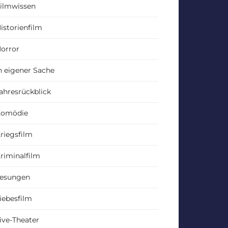
ilmwissen
istorienfilm
orror
n eigener Sache
ahresrückblick
Komödie
riegsfilm
riminalfilm
esungen
iebesfilm
ive-Theater