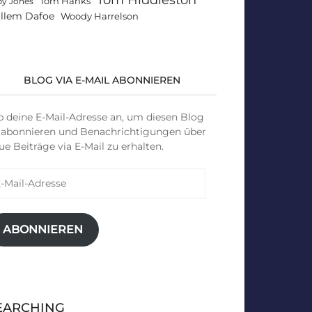
Tom Hanks
by Jones
llem Dafoe
Woody Harrelson
BLOG VIA E-MAIL ABONNIEREN
b deine E-Mail-Adresse an, um diesen Blog
 abonnieren und Benachrichtigungen über
ue Beiträge via E-Mail zu erhalten.
il-
resse
ABONNIEREN
EARCHING