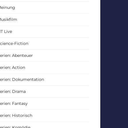
einung
usikfilm
T Live
cience-Fiction
erien: Abenteuer
erien: Action
erien: Dokumentation
erien: Drama
erien: Fantasy
erien: Historisch
erien: Komödie