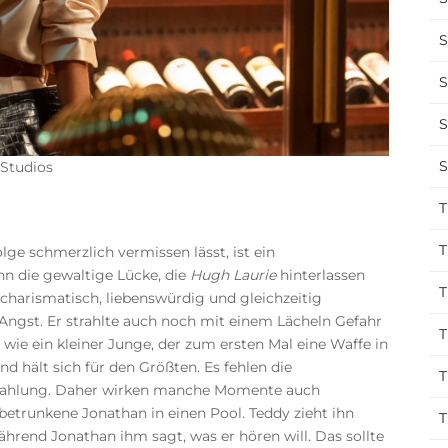
S
S
S
S
Studios
T
T
e schmerzlich vermissen lässt, ist ein
n die gewaltige Lücke, die
Hugh Laurie
hinterlassen
T
r charismatisch, liebenswürdig und gleichzeitig
Angst. Er strahlte auch noch mit einem Lächeln Gefahr
T
ie ein kleiner Junge, der zum ersten Mal eine Waffe in
d hält sich für den Größten. Es fehlen die
T
trahlung. Daher wirken manche Momente auch
r betrunkene Jonathan in einen Pool. Teddy zieht ihn
T
ährend Jonathan ihm sagt, was er hören will. Das sollte