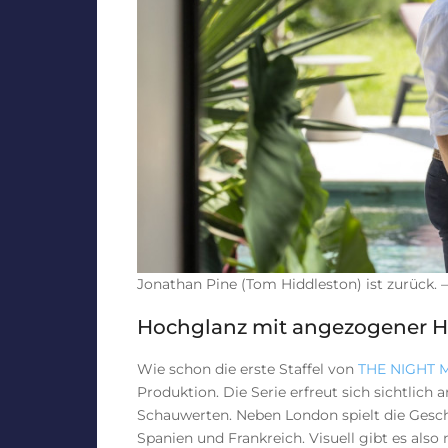
Jonathan Pine (Tom Hiddleston) ist zurück
Hochglanz mit angezogener 
Wie schon die erste Staffel von
THE NIGHT
Produktion. Die Serie erfreut sich sichtlic
Schauwerten. Neben London spielt die Gesch
Spanien und Frankreich. Visuell gibt es also