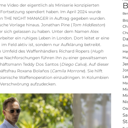
B
me Video der eigentlich als Miniserie konzipierten
 Fortsetzung spendiert haben. Im April 2024 wurde
Ben
n von THE NIGHT MANAGER in Auftrag gegeben wurden.
Br
ische Vorlage hinaus. Jonathan Pine (
Tom Hiddleston
)
Ch
ter sich gelassen zu haben. Unter dem Namen Alex
Ch
beiter ein ruhiges Leben in London. Dort leitet er eine
Da
 im Feld aktiv ist, sondern nur Aufklärung betreibt.
Emi
m Umfeld des Waffenhändlers Richard Ropers (
Hugh
He
Seine Nachforschungen führen ihn zu einer gewaltsamen
Hu
Je
äftsmann Teddy Dos Santos (
Diego Calva
). Auf dieser
Jo
chäftsfrau Roxana Bolaños (
Camila Morrone
). Sie hilft
Le
mbianische Waffenoperation einzudringen. In Kolumbien
Ma
 Verschwörung aufzudecken.
Mi
Mi
Ni
Os
Sa
St