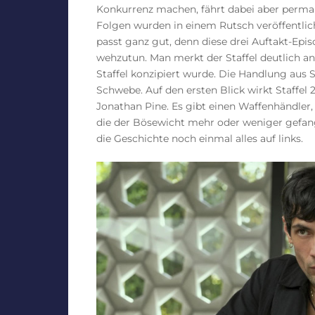
Konkurrenz machen, fährt dabei aber perma
Folgen wurden in einem Rutsch veröffentlic
passt ganz gut, denn diese drei Auftakt-Ep
wehzutun. Man merkt der Staffel deutlich an,
Staffel konzipiert wurde. Die Handlung aus Sta
Schwebe. Auf den ersten Blick wirkt Staffel 
Jonathan Pine. Es gibt einen Waffenhändler, 
die der Bösewicht mehr oder weniger gefang
die Geschichte noch einmal alles auf links.