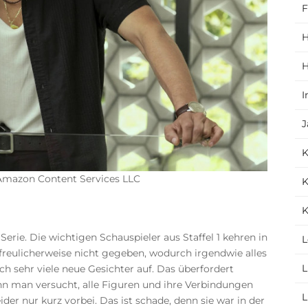
F
H
H
I
J
 Amazon Content Services LLC
K
K
Serie. Die wichtigen Schauspieler aus Staffel 1 kehren in
L
rfreulicherweise nicht gegeben, wodurch irgendwie alles
L
ch sehr viele neue Gesichter auf. Das überfordert
nn man versucht, alle Figuren und ihre Verbindungen
L
ider nur kurz vorbei. Das ist schade, denn sie war in der