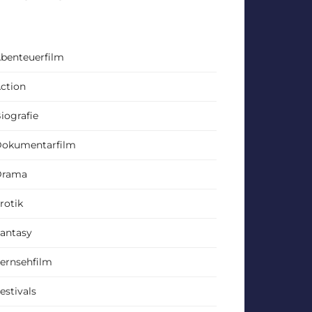
benteuerfilm
ction
iografie
okumentarfilm
Drama
rotik
antasy
ernsehfilm
estivals