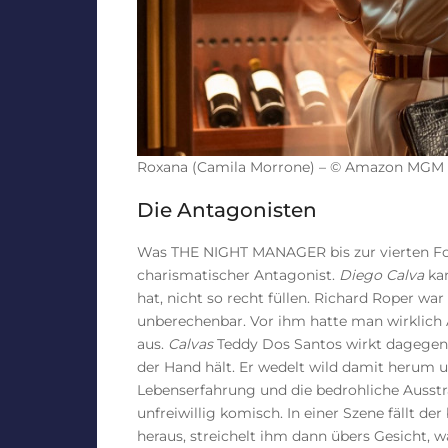
Roxana (Camila Morrone) – © Amazon MGM 
Die Antagonisten
Was THE NIGHT MANAGER bis zur vierten Folg
charismatischer Antagonist.
Diego Calva
kan
hat, nicht so recht füllen. Richard Roper wa
unberechenbar. Vor ihm hatte man wirklich 
aus.
Calvas
Teddy Dos Santos wirkt dagegen w
der Hand hält. Er wedelt wild damit herum un
Lebenserfahrung und die bedrohliche Auss
unfreiwillig komisch. In einer Szene fällt de
heraus, streichelt ihm dann übers Gesicht, w