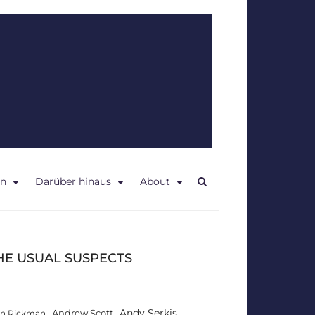
en
Darüber hinaus
About
HE USUAL SUSPECTS
Andy Serkis
Andrew Scott
an Rickman