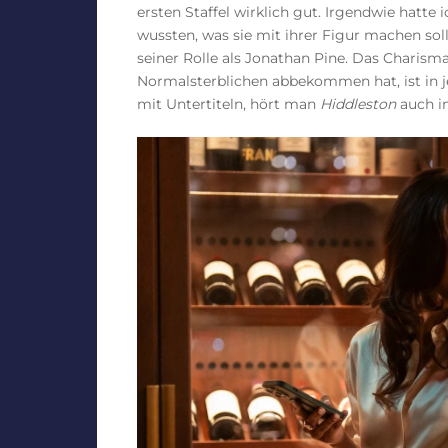
ersten Staffel wirklich gut. Irgendwie hatte 
wussten, was sie mit ihrer Figur machen so
seiner Rolle als Jonathan Pine. Das Charis
Normalsterblichen abbekommen hat, ist in je
mit Untertiteln, hört man
Hiddleston
auch i