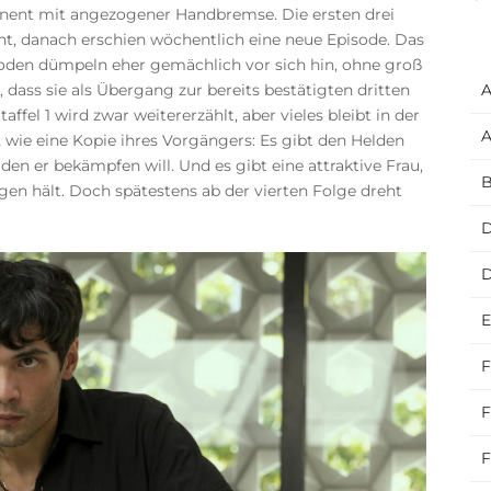
nent mit angezogener Handbremse. Die ersten drei
ht, danach erschien wöchentlich eine neue Episode. Das
isoden dümpeln eher gemächlich vor sich hin, ohne groß
 dass sie als Übergang zur bereits bestätigten dritten
A
ffel 1 wird zwar weitererzählt, aber vieles bleibt in der
A
2 wie eine Kopie ihres Vorgängers: Es gibt den Helden
den er bekämpfen will. Und es gibt eine attraktive Frau,
B
en hält. Doch spätestens ab der vierten Folge dreht
D
E
F
F
F