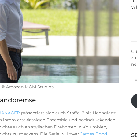
To
Wi
Gi
zu
ne
E-
Ma
. – © Amazon MGM Studios
Ad
Handbremse
 MANAGER
präsentiert sich auch Staffel 2 als Hochglanz-
h an ihrem erstklassigen Ensemble und beeindruckenden
ichte auch an stylischen Drehorten in Kolumbien,
 nichts zu meckern. Die Serie will zwar
James Bond
S