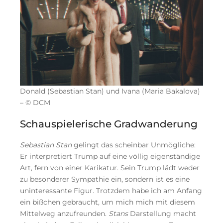
Donald (Sebastian Stan) und Ivana (Maria Bakalova)
– © DCM
Schauspielerische Gradwanderung
Sebastian Stan
gelingt das scheinbar Unmögliche:
Er interpretiert Trump auf eine völlig eigenständige
Art, fern von einer Karikatur. Sein Trump lädt weder
zu besonderer Sympathie ein, sondern ist es eine
uninteressante Figur. Trotzdem habe ich am Anfang
ein bißchen gebraucht, um mich mich mit diesem
Mittelweg anzufreunden.
Stans
Darstellung macht