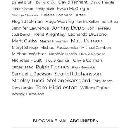
David Tennant
Daniel Brühl
David Thewlis
Daniel Craig
Ewan McGregor
Eddie Marsan
Emily Blunt
Helena Bonham Carter
George Clooney
Hugh Jackman
Hugo Weaving
Ian McKellen
Idris Elba
Johnny Depp
Jennifer Lawrence
Jon Favreau
Keira Knightley
Leonardo DiCaprio
Judi Dench
Matt Damon
Mark Gatiss
Martin Freeman
Meryl Streep
Michael Fassbender
Michael Gambon
Michael Wächter
Naomie Harris
Natalie Portman
Olivia Colman
Nicholas Hoult
Nicole Kidman
Ralph Fiennes
Oscar Isaac
Ryan Reynolds
Scarlett Johansson
Samuel L. Jackson
Stanley Tucci
Stellan Skarsgård
Toby Jones
Tom Hiddleston
Willem Dafoe
Tom Hanks
Woody Harrelson
BLOG VIA E-MAIL ABONNIEREN