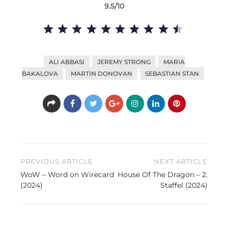
9.5/10
Bewertung: 9.5 von 10.
ALI ABBASI
JEREMY STRONG
MARIA
BAKALOVA
MARTIN DONOVAN
SEBASTIAN STAN
Beitragsnavigation
PREVIOUS ARTICLE
NEXT ARTICLE
WoW – Word on Wirecard
House Of The Dragon – 2.
(2024)
Staffel (2024)