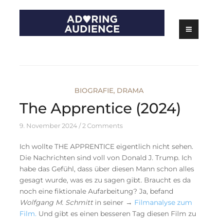
Skip
to
content
Kritiken zu Filmen, Serien und Theater
Adoring Audience
BIOGRAFIE
,
DRAMA
The Apprentice (2024)
9. November 2024
2 Comments
Ich wollte THE APPRENTICE eigentlich nicht sehen.
Die Nachrichten sind voll von Donald J. Trump. Ich
habe das Gefühl, dass über diesen Mann schon alles
gesagt wurde, was es zu sagen gibt. Braucht es da
noch eine fiktionale Aufarbeitung? Ja, befand
Wolfgang M. Schmitt
in seiner →
Filmanalyse zum
Film.
Und gibt es einen besseren Tag diesen Film zu