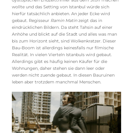
wollte und das Setting von Istanbul würde sich
hierfür tatsächlich anbieten. An jeder Ecke wird
gebaut. Regisseur
Ramin Matin
zeigt das in
eindrücklichen Bildern. Da steht Tahsin auf einer
Anhöhe und blickt auf die Stadt und alles was man
bis zum Horizont sieht, sind Wolkenkratzer. Dieser
Bau-Boom ist allerdings keinesfalls nur filmische
Realität. In vielen Vierteln Istanbuls wird gebaut.
Allerdings gibt es häufig keinen Käufer für die
Wohnungen, daher stehen sie dann leer oder
werden nicht zuende gebaut. In diesen Bauruinen
leben aber trotzdem manchmal Menschen.