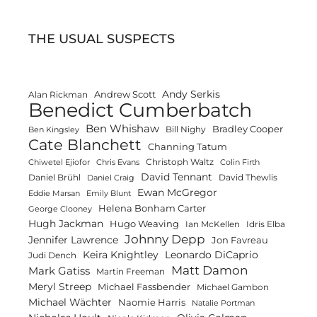
THE USUAL SUSPECTS
Andy Serkis
Andrew Scott
Alan Rickman
Benedict Cumberbatch
Ben Whishaw
Bradley Cooper
Bill Nighy
Ben Kingsley
Cate Blanchett
Channing Tatum
Christoph Waltz
Chiwetel Ejiofor
Chris Evans
Colin Firth
David Tennant
Daniel Brühl
David Thewlis
Daniel Craig
Ewan McGregor
Eddie Marsan
Emily Blunt
Helena Bonham Carter
George Clooney
Hugh Jackman
Hugo Weaving
Ian McKellen
Idris Elba
Johnny Depp
Jennifer Lawrence
Jon Favreau
Keira Knightley
Leonardo DiCaprio
Judi Dench
Matt Damon
Mark Gatiss
Martin Freeman
Meryl Streep
Michael Fassbender
Michael Gambon
Michael Wächter
Naomie Harris
Natalie Portman