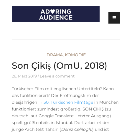
Skip
to
content
Kritiken zu Filmen, Serien und Theater
Adoring Audience
DRAMA
,
KOMÖDIE
Son Çikiş (OmU, 2018)
26. März 2019
Leave a comment
Türkischer Film mit englischen Untertiteln? Kann
das funktionieren? Der Eröffnungsfilm der
diesjährigen →
30. Türkischen Filmtage
in München
funktioniert zumindest großartig. SON ÇIKIŞ (zu
deutsch laut Google Translate: Letzter Ausgang)
spielt größtenteils in Istanbul. Dort arbeitet der
junge Architekt Tahsin (
Deniz Celiloglu
) und ist