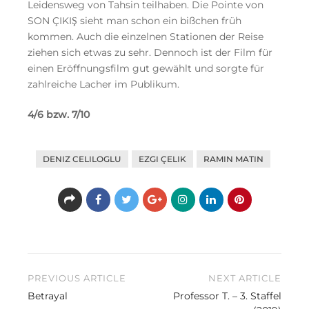
Leidensweg von Tahsin teilhaben. Die Pointe von
SON ÇIKIŞ sieht man schon ein bißchen früh
kommen. Auch die einzelnen Stationen der Reise
ziehen sich etwas zu sehr. Dennoch ist der Film für
einen Eröffnungsfilm gut gewählt und sorgte für
zahlreiche Lacher im Publikum.
4/6 bzw. 7/10
DENIZ CELILOGLU
EZGI ÇELIK
RAMIN MATIN
Beitragsnavigation
PREVIOUS ARTICLE
NEXT ARTICLE
Betrayal
Professor T. – 3. Staffel