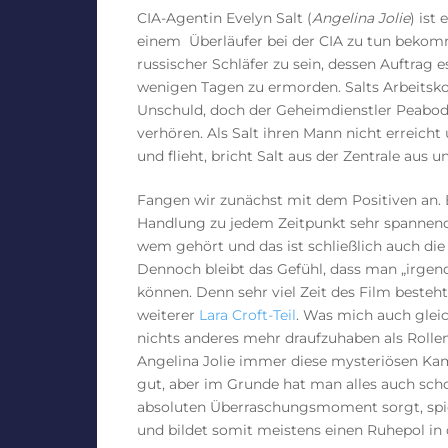
CIA-Agentin Evelyn Salt (
Angelina Jolie
) ist
einem Überläufer bei der CIA zu tun bekomm
russischer Schläfer zu sein, dessen Auftrag e
wenigen Tagen zu ermorden. Salts Arbeitsko
Unschuld, doch der Geheimdienstler Peabod
verhören. Als Salt ihren Mann nicht erreicht
und flieht, bricht Salt aus der Zentrale aus
Fangen wir zunächst mit dem Positiven an. 
Handlung zu jedem Zeitpunkt sehr spannend.
wem gehört und das ist schließlich auch di
Dennoch bleibt das Gefühl, dass man „irge
können. Denn sehr viel Zeit des Film besteh
weiterer
Lara Croft-Teil
. Was mich auch glei
nichts anderes mehr draufzuhaben als Rolle
Angelina Jolie immer diese mysteriösen Ka
gut, aber im Grunde hat man alles auch sc
absoluten Überraschungsmoment sorgt, spiel
und bildet somit meistens einen Ruhepol in