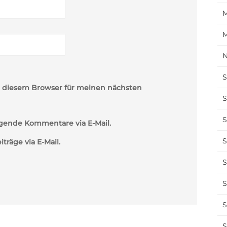
M
M
N
S
n diesem Browser für meinen nächsten
S
S
gende Kommentare via E-Mail.
S
räge via E-Mail.
S
S
S
S