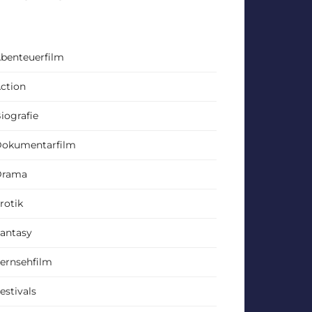
benteuerfilm
ction
iografie
okumentarfilm
Drama
rotik
antasy
ernsehfilm
estivals