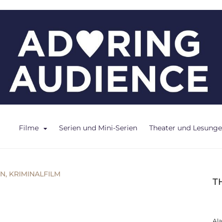
ce
Filme
Serien und Mini-Serien
Theater und Lesung
ON
,
KRIMINALFILM
T
Al