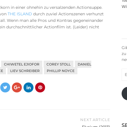
To
Wi
lzkorn in einer ohnehin zu versalzenden Actionsuppe.
 von
THE ISLAND
durch zuviel Actionszenen verhunzt
 Fall. Wenn man alle Pros und Kontras gegeneinander
ein durchschnittlicher Actionfilm ist. (Leider) nicht
Gi
zu
ne
CHIWETEL EJIOFOR
COREY STOLL
DANIEL
CE
LIEV SCHREIBER
PHILLIP NOYCE
E-
Ma
Ad
NEXT ARTICLE
S
Elysium (2013)