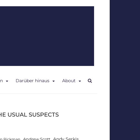
en
Darüber hinaus
About
HE USUAL SUSPECTS
Andy Serkis
Andrew Scott
an Rickman