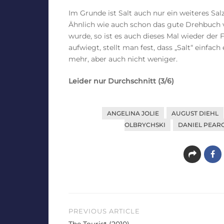
Im Grunde ist Salt auch nur ein weiteres Sa
Ähnlich wie auch schon das gute Drehbuch
wurde, so ist es auch dieses Mal wieder der
aufwiegt, stellt man fest, dass „Salt“ einfach 
mehr, aber auch nicht weniger.
Leider nur Durchschnitt (3/6)
ANGELINA JOLIE
AUGUST DIEHL
OLBRYCHSKI
DANIEL PEAR
Beitragsnavigation
PREVIOUS ARTICLE
The Tourist (2010)