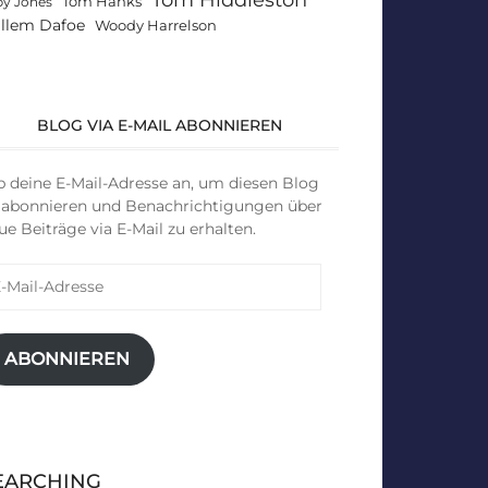
Tom Hanks
by Jones
llem Dafoe
Woody Harrelson
BLOG VIA E-MAIL ABONNIEREN
b deine E-Mail-Adresse an, um diesen Blog
 abonnieren und Benachrichtigungen über
ue Beiträge via E-Mail zu erhalten.
il-
resse
ABONNIEREN
EARCHING