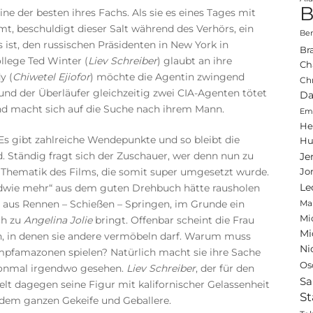
B
 eine der besten ihres Fachs. Als sie es eines Tages mit
t, beschuldigt dieser Salt während des Verhörs, ein
Ben
s ist, den russischen Präsidenten in New York in
Br
llege Ted Winter (
Liev Schreiber
) glaubt an ihre
Ch
y (
Chiwetel Ejiofor
) möchte die Agentin zwingend
Ch
 und der Überläufer gleichzeitig zwei CIA-Agenten tötet
Da
 und macht sich auf die Suche nach ihrem Mann.
Emi
He
Es gibt zahlreiche Wendepunkte und so bleibt die
Hu
 Ständig fragt sich der Zuschauer, wer denn nun zu
Je
e Thematik des Films, die somit super umgesetzt wurde.
Jo
ndwie mehr“ aus dem guten Drehbuch hätte rausholen
Le
t aus Rennen – Schießen – Springen, im Grunde ein
Ma
Mi
ch zu
Angelina Jolie
bringt. Offenbar scheint die Frau
Mi
n, in denen sie andere vermöbeln darf. Warum muss
Ni
mpfamazonen spielen? Natürlich macht sie ihre Sache
Os
honmal irgendwo gesehen.
Liev Schreiber
, der für den
Sa
t dagegen seine Figur mit kalifornischer Gelassenheit
St
 dem ganzen Gekeife und Geballere.