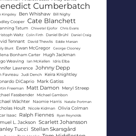
enedict Cumberbatch
Ben Whishaw
Bill Nighy
 Kingsley
Cate Blanchett
adley Cooper
anning Tatum
Chiwetel Ejiofor
Chris Evans
ristoph Waltz
Daniel Brühl
Colin Firth
Daniel Craig
vid Tennant
David Thewlis
Eddie Marsan
Ewan McGregor
ly Blunt
George Clooney
Hugh Jackman
lena Bonham Carter
go Weaving
Ian McKellen
Idris Elba
Johnny Depp
nnifer Lawrence
Keira Knightley
n Favreau
Judi Dench
Mark Gatiss
onardo DiCaprio
Matt Damon
Meryl Streep
rtin Freeman
chael Fassbender
Michael Gambon
chael Wächter
Naomie Harris
Natalie Portman
Olivia Colman
cholas Hoult
Nicole Kidman
Ralph Fiennes
car Isaac
Ryan Reynolds
Scarlett Johansson
muel L. Jackson
anley Tucci
Stellan Skarsgård
Tom Hiddleston