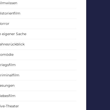
ilmwissen
istorienfilm
orror
n eigener Sache
ahresrückblick
Komödie
riegsfilm
riminalfilm
esungen
iebesfilm
ive-Theater