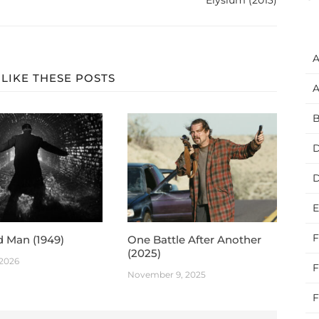
A
LIKE THESE POSTS
A
B
D
E
F
d Man (1949)
One Battle After Another
(2025)
 2026
F
November 9, 2025
F