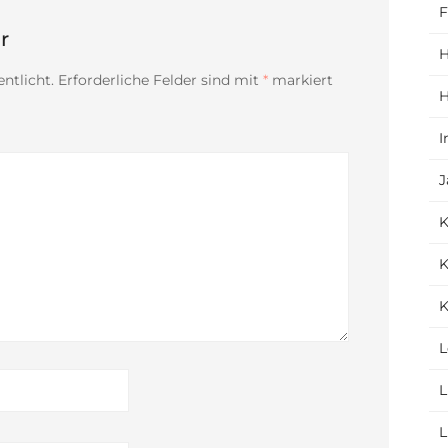
F
r
H
ntlicht.
Erforderliche Felder sind mit
*
markiert
H
I
J
K
K
L
L
L