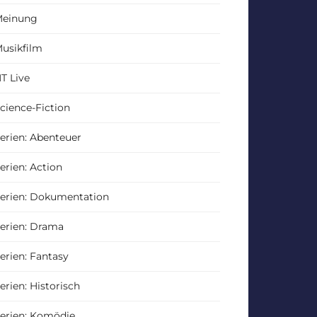
einung
usikfilm
T Live
cience-Fiction
erien: Abenteuer
erien: Action
erien: Dokumentation
erien: Drama
erien: Fantasy
erien: Historisch
erien: Komödie