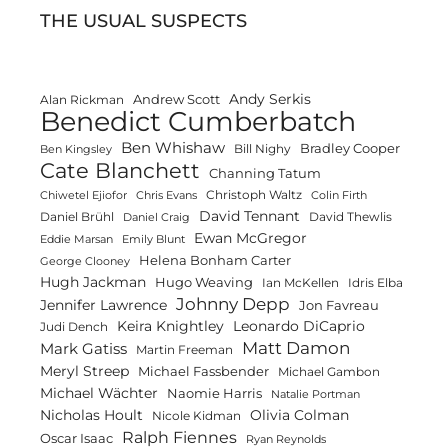
THE USUAL SUSPECTS
Andy Serkis
Andrew Scott
Alan Rickman
Benedict Cumberbatch
Ben Whishaw
Bradley Cooper
Bill Nighy
Ben Kingsley
Cate Blanchett
Channing Tatum
Christoph Waltz
Chiwetel Ejiofor
Chris Evans
Colin Firth
David Tennant
Daniel Brühl
David Thewlis
Daniel Craig
Ewan McGregor
Eddie Marsan
Emily Blunt
Helena Bonham Carter
George Clooney
Hugh Jackman
Hugo Weaving
Ian McKellen
Idris Elba
Johnny Depp
Jennifer Lawrence
Jon Favreau
Keira Knightley
Leonardo DiCaprio
Judi Dench
Matt Damon
Mark Gatiss
Martin Freeman
Meryl Streep
Michael Fassbender
Michael Gambon
Michael Wächter
Naomie Harris
Natalie Portman
Olivia Colman
Nicholas Hoult
Nicole Kidman
Ralph Fiennes
Oscar Isaac
Ryan Reynolds