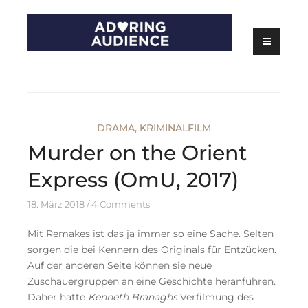
Skip
to
content
Kritiken zu Filmen, Serien und Theater
Adoring Audience
DRAMA
,
KRIMINALFILM
Murder on the Orient
Express (OmU, 2017)
18. März 2018
4 Comments
Mit Remakes ist das ja immer so eine Sache. Selten
sorgen die bei Kennern des Originals für Entzücken.
Auf der anderen Seite können sie neue
Zuschauergruppen an eine Geschichte heranführen.
Daher hatte
Kenneth Branaghs
Verfilmung des