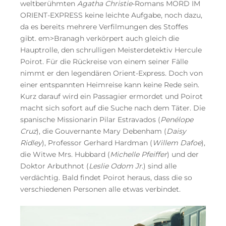
weltberühmten
Agatha Christie
-Romans MORD IM
ORIENT-EXPRESS keine leichte Aufgabe, noch dazu,
da es bereits mehrere Verfilmungen des Stoffes
gibt. em>Branagh verkörpert auch gleich die
Hauptrolle, den schrulligen Meisterdetektiv Hercule
Poirot. Für die Rückreise von einem seiner Fälle
nimmt er den legendären Orient-Express. Doch von
einer entspannten Heimreise kann keine Rede sein.
Kurz darauf wird ein Passagier ermordet und Poirot
macht sich sofort auf die Suche nach dem Täter. Die
spanische Missionarin Pilar Estravados (
Penélope
Cruz
), die Gouvernante Mary Debenham (
Daisy
Ridley
), Professor Gerhard Hardman (
Willem Dafoe
),
die Witwe Mrs. Hubbard (
Michelle Pfeiffer
) und der
Doktor Arbuthnot (
Leslie Odom Jr.
) sind alle
verdächtig. Bald findet Poirot heraus, dass die so
verschiedenen Personen alle etwas verbindet.