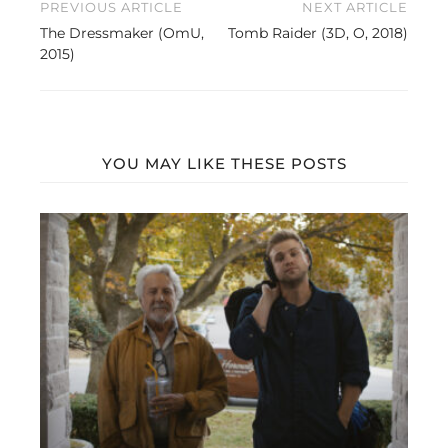
Beitragsnavigation
PREVIOUS ARTICLE
NEXT ARTICLE
The Dressmaker (OmU,
Tomb Raider (3D, O, 2018)
2015)
YOU MAY LIKE THESE POSTS