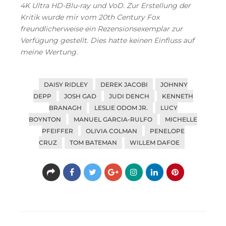
4K Ultra HD-Blu-ray und VoD. Zur Erstellung der
Kritik wurde mir vom 20th Century Fox
freundlicherweise ein Rezensionsexemplar zur
Verfügung gestellt. Dies hatte keinen Einfluss auf
meine Wertung.
DAISY RIDLEY
DEREK JACOBI
JOHNNY
DEPP
JOSH GAD
JUDI DENCH
KENNETH
BRANAGH
LESLIE ODOM JR.
LUCY
BOYNTON
MANUEL GARCIA-RULFO
MICHELLE
PFEIFFER
OLIVIA COLMAN
PENELOPE
CRUZ
TOM BATEMAN
WILLEM DAFOE