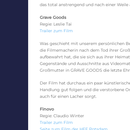
das total anstrengend und nach einer Weile 
Grave Goods
Regie: Leslie Tai
Trailer zum Film
Was geschieht mit unserem persönlichen Bes
die Filmemacherin nach dem Tod ihrer Groß
aufbewahrt hat, die sie sich aus ihrer Heima
Gegenstände und Ausschnitte aus Videomateria
Großmutter in GRAVE GOODS die letzte Ehr
Der Film hat durchaus ein paar künstlerisch
Handlung gut folgen und die verstorbene Om
auch für einen Lacher sorgt.
Finovo
Regie: Claudio Winter
Trailer zum Film
Seite zum Film der HFF Potsdam