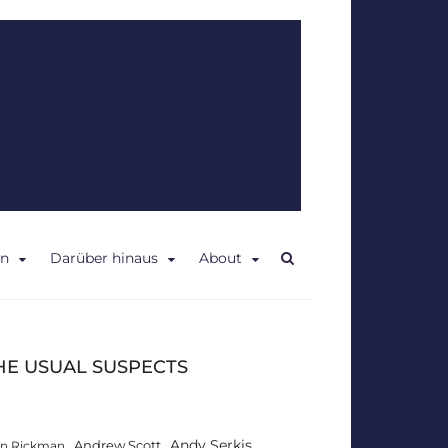
en
Darüber hinaus
About
HE USUAL SUSPECTS
Andy Serkis
Andrew Scott
an Rickman