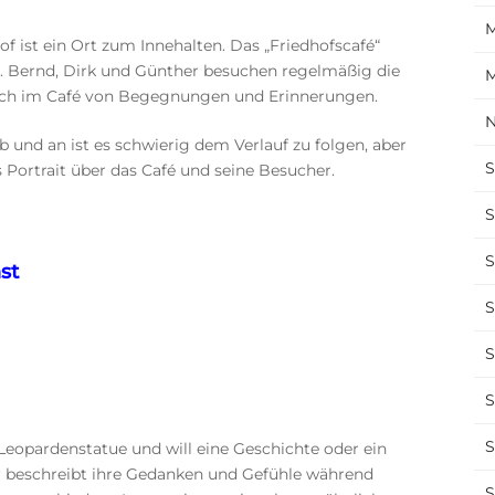
M
of ist ein Ort zum Innehalten. Das „Friedhofscafé“
st. Bernd, Dirk und Günther besuchen regelmäßig die
M
 sich im Café von Begegnungen und Erinnerungen.
N
b und an ist es schwierig dem Verlauf zu folgen, aber
S
Portrait über das Café und seine Besucher.
S
S
st
S
S
S
S
Leopardenstatue und will eine Geschichte oder ein
r beschreibt ihre Gedanken und Gefühle während
S