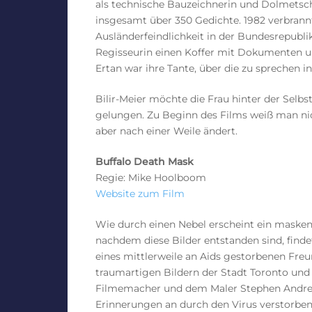
als technische Bauzeichnerin und Dolmetsch
insgesamt über 350 Gedichte. 1982 verbrann
Ausländerfeindlichkeit in der Bundesrepubli
Regisseurin einen Koffer mit Dokumenten und
Ertan war ihre Tante, über die zu sprechen i
Bilir-Meier möchte die Frau hinter der Selb
gelungen. Zu Beginn des Films weiß man nic
aber nach einer Weile ändert.
Buffalo Death Mask
Regie: Mike Hoolboom
Website zum Film
Wie durch einen Nebel erscheint ein maskena
nachdem diese Bilder entstanden sind, fin
eines mittlerweile an Aids gestorbenen Freu
traumartigen Bildern der Stadt Toronto un
Filmemacher und dem Maler Stephen Andre
Erinnerungen an durch den Virus verstorb