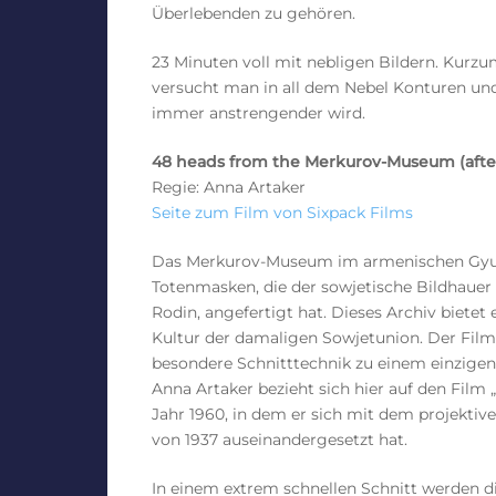
Überlebenden zu gehören.
23 Minuten voll mit nebligen Bildern. Kurzum:
versucht man in all dem Nebel Konturen un
immer anstrengender wird.
48 heads from the Merkurov-Museum (after
Regie: Anna Artaker
Seite zum Film von Sixpack Films
Das Merkurov-Museum im armenischen Gyum
Totenmasken, die der sowjetische Bildhauer 
Rodin, angefertigt hat. Dieses Archiv bietet
Kultur der damaligen Sowjetunion. Der Film
besondere Schnitttechnik zu einem einzigen
Anna Artaker bezieht sich hier auf den Film
Jahr 1960, in dem er sich mit dem projektiv
von 1937 auseinandergesetzt hat.
In einem extrem schnellen Schnitt werden d