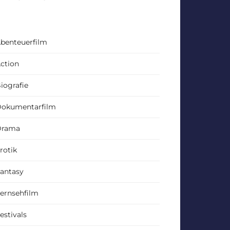
benteuerfilm
ction
iografie
okumentarfilm
Drama
rotik
antasy
ernsehfilm
estivals