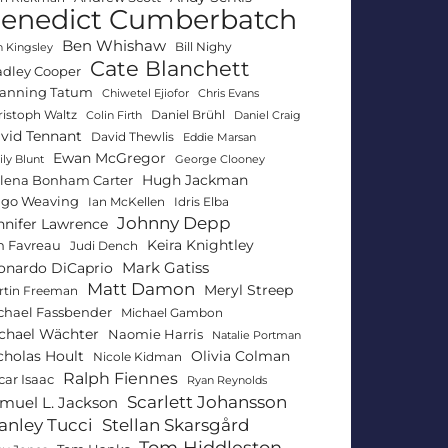
enedict Cumberbatch
Ben Whishaw
Bill Nighy
 Kingsley
Cate Blanchett
adley Cooper
anning Tatum
Chiwetel Ejiofor
Chris Evans
ristoph Waltz
Daniel Brühl
Colin Firth
Daniel Craig
vid Tennant
David Thewlis
Eddie Marsan
Ewan McGregor
ly Blunt
George Clooney
Hugh Jackman
lena Bonham Carter
go Weaving
Ian McKellen
Idris Elba
Johnny Depp
nnifer Lawrence
Keira Knightley
n Favreau
Judi Dench
Mark Gatiss
onardo DiCaprio
Matt Damon
Meryl Streep
rtin Freeman
chael Fassbender
Michael Gambon
chael Wächter
Naomie Harris
Natalie Portman
Olivia Colman
cholas Hoult
Nicole Kidman
Ralph Fiennes
car Isaac
Ryan Reynolds
Scarlett Johansson
muel L. Jackson
anley Tucci
Stellan Skarsgård
Tom Hiddleston