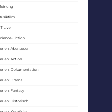
einung
usikfilm
T Live
cience-Fiction
erien: Abenteuer
erien: Action
erien: Dokumentation
erien: Drama
erien: Fantasy
erien: Historisch
erien: Komödie