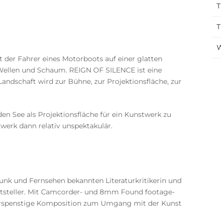
T
T
W
t der Fahrer eines Motorboots auf einer glatten
 Wellen und Schaum. REIGN OF SILENCE ist eine
Landschaft wird zur Bühne, zur Projektionsfläche, zur
 den See als Projektionsfläche für ein Kunstwerk zu
twerk dann relativ unspektakulär.
Funk und Fernsehen bekannten Literaturkritikerin und
ftsteller. Mit Camcorder- und 8mm Found footage-
iderspenstige Komposition zum Umgang mit der Kunst