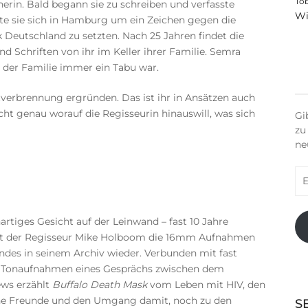
To
erin. Bald begann sie zu schreiben und verfasste
Wi
te sie sich in Hamburg um ein Zeichen gegen die
k Deutschland zu setzten. Nach 25 Jahren findet die
 Schriften von ihr im Keller ihrer Familie. Semra
n der Familie immer ein Tabu war.
stverbrennung ergründen. Das ist ihr in Ansätzen auch
ht genau worauf die Regisseurin hinauswill, was sich
Gi
zu
ne
E-
Ma
Ad
rtiges Gesicht auf der Leinwand – fast 10 Jahre
det der Regisseur Mike Holboom die 16mm Aufnahmen
ndes in seinem Archiv wieder. Verbunden mit fast
d Tonaufnahmen eines Gesprächs zwischen dem
ws erzählt
Buffalo Death Mask
vom Leben mit HIV, den
ene Freunde und den Umgang damit, noch zu den
S