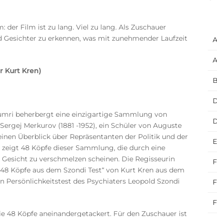
 der Film ist zu lang. Viel zu lang. Als Zuschauer
d Gesichter zu erkennen, was mit zunehmender Laufzeit
A
A
 Kurt Kren)
B
D
ri beherbergt eine einzigartige Sammlung von
Sergej Merkurov (1881 -1952), ein Schüler von Auguste
 einen Überblick über Repräsentanten der Politik und der
E
 zeigt 48 Köpfe dieser Sammlung, die durch eine
 Gesicht zu verschmelzen scheinen. Die Regisseurin
F
 „48 Köpfe aus dem Szondi Test“ von Kurt Kren aus dem
en Persönlichkeitstest des Psychiaters Leopold Szondi
F
F
ie 48 Köpfe aneinandergetackert. Für den Zuschauer ist