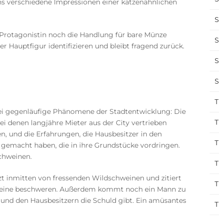
s verschiedene Impressionen einer katzenähnlichen
S
 Protagonistin noch die Handlung für bare Münze
S
r Hauptfigur identifizieren und bleibt fragend zurück.
S
S
T
ei gegenläufige Phänomene der Stadtentwicklung: Die
T
bei denen langjähre Mieter aus der City vertrieben
, und die Erfahrungen, die Hausbesitzer in den
T
emacht haben, die in ihre Grundstücke vordringen.
chweinen.
T
tzt inmitten von fressenden Wildschweinen und zitiert
T
chweine beschweren. Außerdem kommt noch ein Mann zu
 und den Hausbesitzern die Schuld gibt. Ein amüsantes
T