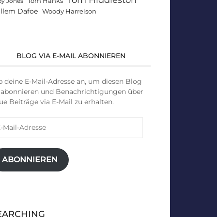
Tom Hanks
by Jones
llem Dafoe
Woody Harrelson
BLOG VIA E-MAIL ABONNIEREN
b deine E-Mail-Adresse an, um diesen Blog
 abonnieren und Benachrichtigungen über
ue Beiträge via E-Mail zu erhalten.
il-
resse
ABONNIEREN
EARCHING