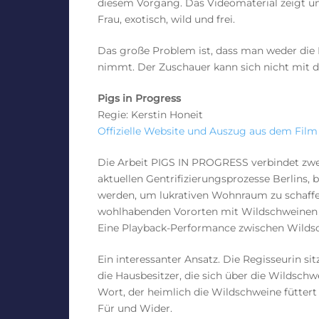
diesem Vorgang. Das Videomaterial zeigt un
Frau, exotisch, wild und frei.
Das große Problem ist, dass man weder die
nimmt. Der Zuschauer kann sich nicht mit de
Pigs in Progress
Regie: Kerstin Honeit
Offizielle Website und Auszug aus dem Film
Die Arbeit PIGS IN PROGRESS verbindet zw
aktuellen Gentrifizierungsprozesse Berlins, 
werden, um lukrativen Wohnraum zu schaffen
wohlhabenden Vororten mit Wildschweinen g
Eine Playback-Performance zwischen Wilds
Ein interessanter Ansatz. Die Regisseurin si
die Hausbesitzer, die sich über die Wilds
Wort, der heimlich die Wildschweine füttert
Für und Wider.