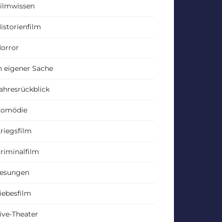
ilmwissen
istorienfilm
orror
n eigener Sache
ahresrückblick
Komödie
riegsfilm
riminalfilm
esungen
iebesfilm
ive-Theater