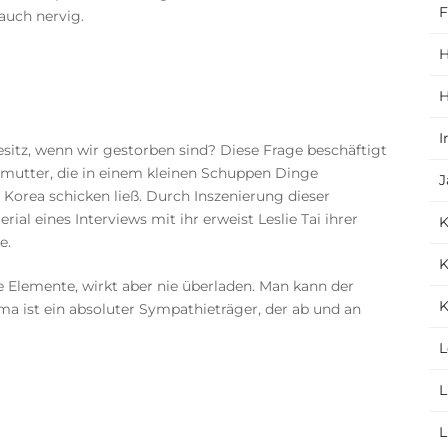
F
auch nervig.
H
H
I
itz, wenn wir gestorben sind? Diese Frage beschäftigt
mutter, die in einem kleinen Schuppen Dinge
J
t Korea schicken ließ. Durch Inszenierung dieser
l eines Interviews mit ihr erweist Leslie Tai ihrer
e.
K
e Elemente, wirkt aber nie überladen. Man kann der
K
a ist ein absoluter Sympathieträger, der ab und an
L
L
L