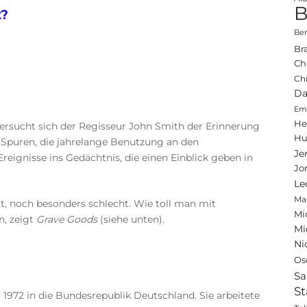
B
t?
Ben
Br
Ch
Ch
Da
Emi
He
ersucht sich der Regisseur John Smith der Erinnerung
Hu
e Spuren, die jahrelange Benutzung an den
Je
reignisse ins Gedächtnis, die einen Einblick geben in
Jo
Le
Ma
t, noch besonders schlecht. Wie toll man mit
Mi
n, zeigt
Grave Goods
(siehe unten).
Mi
Ni
Os
Sa
St
 1972 in die Bundesrepublik Deutschland. Sie arbeitete