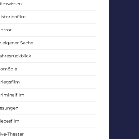
ilmwissen
istorienfilm
orror
n eigener Sache
ahresrückblick
Komödie
riegsfilm
riminalfilm
esungen
iebesfilm
ive-Theater