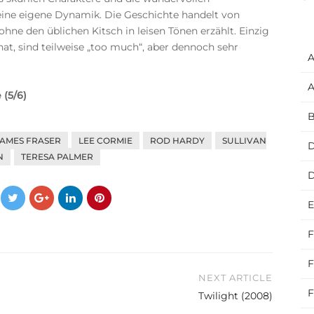
ne eigene Dynamik. Die Geschichte handelt von
hne den üblichen Kitsch in leisen Tönen erzählt. Einzig
at, sind teilweise „too much“, aber dennoch sehr
A
A
(5/6)
B
JAMES FRASER
LEE CORMIE
ROD HARDY
SULLIVAN
D
N
TERESA PALMER
E
F
F
NEXT ARTICLE
F
Twilight (2008)