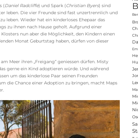
B
s (
Daniel Radcliffe
) und Spark (
Christian Byers
) sind
ter leben. Die vier Freunde sind fast unzertrennlich und
Ben
u leben. Wieder hat ein kinderloses Ehepaar das
Br
gs zu ihnen nach Hause geholt. Aufgrund einer
Ch
losters nun aber die Möglichkeit, den Kindern einen
Ch
aufenden Monat Geburtstag haben, dürfen von dieser
Da
Emi
He
ie am Meer ihren „Freigang“ geniessen dürfen. Misty
Hu
 das gerne ein Kind adoptieren würde. Und während
Je
ssen um das kinderlose Paar seinen Freunden
Jo
r um die Chance einer Adoption zu bringen, macht Maps
Le
r.
Ma
Mi
Mi
Ni
Os
Sa
St