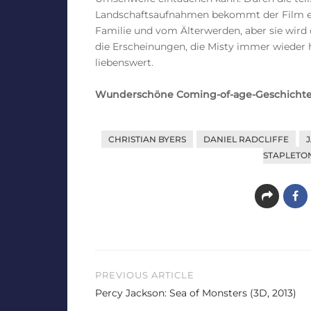
Landschaftsaufnahmen bekommt der Film ei
Familie und vom Älterwerden, aber sie wird o
die Erscheinungen, die Misty immer wieder h
liebenswert.
Wunderschöne Coming-of-age-Geschichte 
CHRISTIAN BYERS
DANIEL RADCLIFFE
STAPLETO
Beitragsnavigation
PREVIOUS ARTICLE
Percy Jackson: Sea of Monsters (3D, 2013)