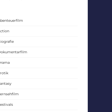
benteuerfilm
ction
iografie
okumentarfilm
Drama
rotik
antasy
ernsehfilm
estivals