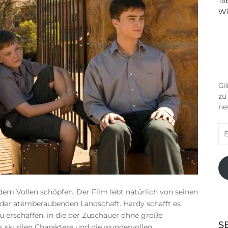
To
Wi
Gi
zu
ne
E-
Ma
Ad
dem Vollen schöpfen. Der Film lebt natürlich von seinen
 der atemberaubenden Landschaft. Hardy schafft es
u erschaffen, in die der Zuschauer ohne große
S
s skurilen Charaktere und die wundervollen