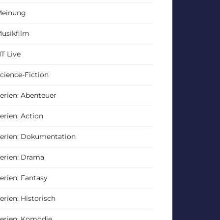
einung
usikfilm
T Live
cience-Fiction
erien: Abenteuer
erien: Action
erien: Dokumentation
erien: Drama
erien: Fantasy
erien: Historisch
erien: Komödie