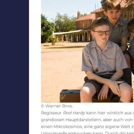
© Warner Bros.
Regisseur
Rod Hardy
kann hier wirklich aus 
grandiosen Hauptdarstellern, aber auch von
einen Mikrokosmos, eine ganz eigene Welt z
Umschweife eintauchen kann. Durch die teil