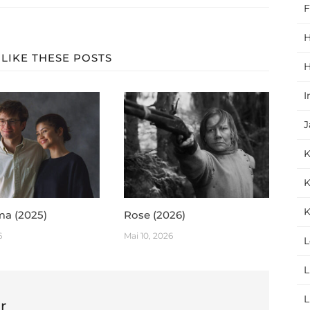
F
H
LIKE THESE POSTS
H
I
J
K
K
ma (2025)
Rose (2026)
6
Mai 10, 2026
L
L
L
r