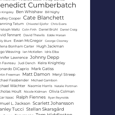
enedict Cumberbatch
Ben Whishaw
Bill Nighy
 Kingsley
Cate Blanchett
adley Cooper
anning Tatum
Chiwetel Ejiofor
Chris Evans
ristoph Waltz
Daniel Brühl
Colin Firth
Daniel Craig
vid Tennant
David Thewlis
Eddie Marsan
Ewan McGregor
ly Blunt
George Clooney
Hugh Jackman
lena Bonham Carter
go Weaving
Ian McKellen
Idris Elba
Johnny Depp
nnifer Lawrence
Keira Knightley
n Favreau
Judi Dench
Mark Gatiss
onardo DiCaprio
Matt Damon
Meryl Streep
rtin Freeman
chael Fassbender
Michael Gambon
chael Wächter
Naomie Harris
Natalie Portman
Olivia Colman
cholas Hoult
Nicole Kidman
Ralph Fiennes
car Isaac
Ryan Reynolds
Scarlett Johansson
muel L. Jackson
anley Tucci
Stellan Skarsgård
Tom Hiddleston