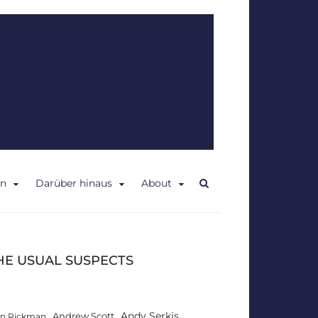
en
Darüber hinaus
About
HE USUAL SUSPECTS
Andy Serkis
Andrew Scott
an Rickman