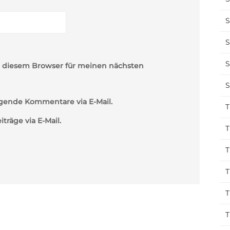
S
S
S
n diesem Browser für meinen nächsten
S
gende Kommentare via E-Mail.
T
räge via E-Mail.
T
T
T
T
T