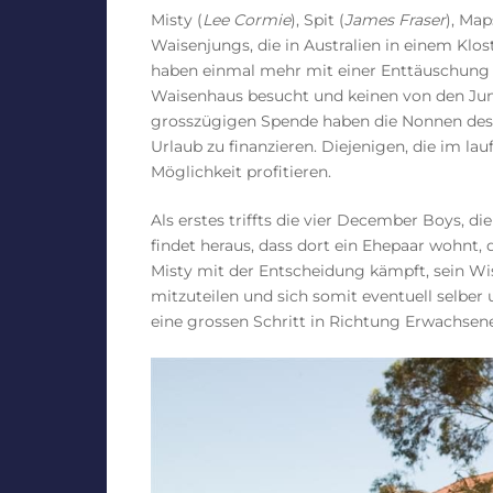
Misty (
Lee Cormie
), Spit (
James Fraser
), Map
Waisenjungs, die in Australien in einem Klos
haben einmal mehr mit einer Enttäuschung z
Waisenhaus besucht und keinen von den Jun
grosszügigen Spende haben die Nonnen des K
Urlaub zu finanzieren. Diejenigen, die im l
Möglichkeit profitieren.
Als erstes triffts die vier December Boys, d
findet heraus, dass dort ein Ehepaar wohnt,
Misty mit der Entscheidung kämpft, sein Wi
mitzuteilen und sich somit eventuell selbe
eine grossen Schritt in Richtung Erwachsene