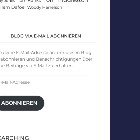
Tom Hanks
by Jones
llem Dafoe
Woody Harrelson
BLOG VIA E-MAIL ABONNIEREN
b deine E-Mail-Adresse an, um diesen Blog
 abonnieren und Benachrichtigungen über
ue Beiträge via E-Mail zu erhalten.
il-
resse
ABONNIEREN
EARCHING