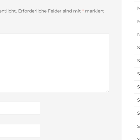
M
ntlicht.
Erforderliche Felder sind mit
*
markiert
M
N
S
S
S
S
S
S
S
S