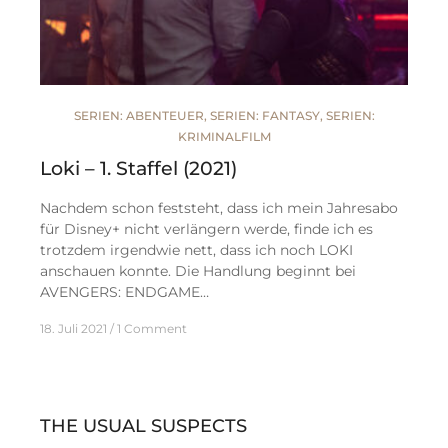
SERIEN: ABENTEUER
,
SERIEN: FANTASY
,
SERIEN:
KRIMINALFILM
Loki – 1. Staffel (2021)
Nachdem schon feststeht, dass ich mein Jahresabo
für Disney+ nicht verlängern werde, finde ich es
trotzdem irgendwie nett, dass ich noch LOKI
anschauen konnte. Die Handlung beginnt bei
AVENGERS: ENDGAME…
18. Juli 2021
1 Comment
THE USUAL SUSPECTS