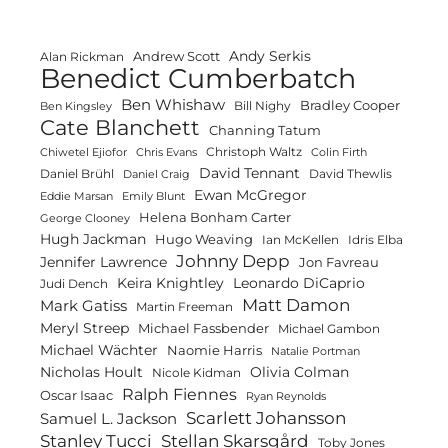
Andy Serkis
Andrew Scott
Alan Rickman
Benedict Cumberbatch
Ben Whishaw
Bradley Cooper
Bill Nighy
Ben Kingsley
Cate Blanchett
Channing Tatum
Christoph Waltz
Chiwetel Ejiofor
Chris Evans
Colin Firth
David Tennant
Daniel Brühl
David Thewlis
Daniel Craig
Ewan McGregor
Eddie Marsan
Emily Blunt
Helena Bonham Carter
George Clooney
Hugh Jackman
Hugo Weaving
Ian McKellen
Idris Elba
Johnny Depp
Jennifer Lawrence
Jon Favreau
Keira Knightley
Leonardo DiCaprio
Judi Dench
Matt Damon
Mark Gatiss
Martin Freeman
Meryl Streep
Michael Fassbender
Michael Gambon
Michael Wächter
Naomie Harris
Natalie Portman
Olivia Colman
Nicholas Hoult
Nicole Kidman
Ralph Fiennes
Oscar Isaac
Ryan Reynolds
Scarlett Johansson
Samuel L. Jackson
Stanley Tucci
Stellan Skarsgård
Toby Jones