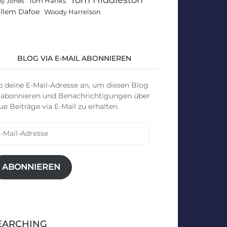
Tom Hanks
by Jones
llem Dafoe
Woody Harrelson
BLOG VIA E-MAIL ABONNIEREN
b deine E-Mail-Adresse an, um diesen Blog
 abonnieren und Benachrichtigungen über
ue Beiträge via E-Mail zu erhalten.
il-
resse
ABONNIEREN
EARCHING