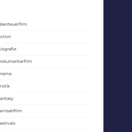
benteuerfilm
ction
iografie
okumentarfilm
Drama
rotik
antasy
ernsehfilm
estivals