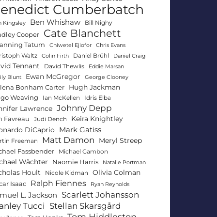
enedict Cumberbatch
Ben Whishaw
Bill Nighy
 Kingsley
Cate Blanchett
adley Cooper
anning Tatum
Chiwetel Ejiofor
Chris Evans
ristoph Waltz
Daniel Brühl
Colin Firth
Daniel Craig
vid Tennant
David Thewlis
Eddie Marsan
Ewan McGregor
ly Blunt
George Clooney
Hugh Jackman
lena Bonham Carter
go Weaving
Ian McKellen
Idris Elba
Johnny Depp
nnifer Lawrence
Keira Knightley
n Favreau
Judi Dench
Mark Gatiss
onardo DiCaprio
Matt Damon
Meryl Streep
rtin Freeman
chael Fassbender
Michael Gambon
chael Wächter
Naomie Harris
Natalie Portman
Olivia Colman
cholas Hoult
Nicole Kidman
Ralph Fiennes
car Isaac
Ryan Reynolds
Scarlett Johansson
muel L. Jackson
anley Tucci
Stellan Skarsgård
Tom Hiddleston