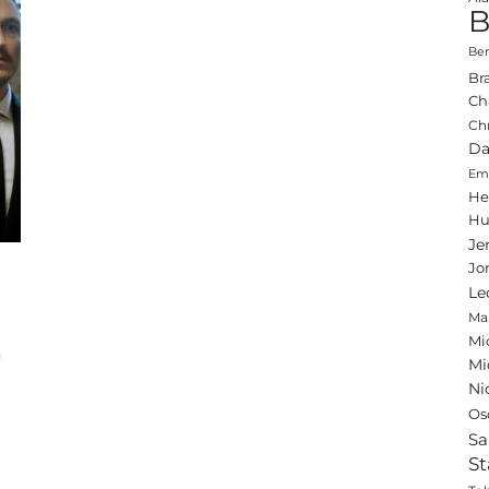
B
Ben
Br
Ch
Ch
Da
Emi
He
Hu
Je
Jo
Le
Ma
Mi
n
Mi
Ni
Os
Sa
St