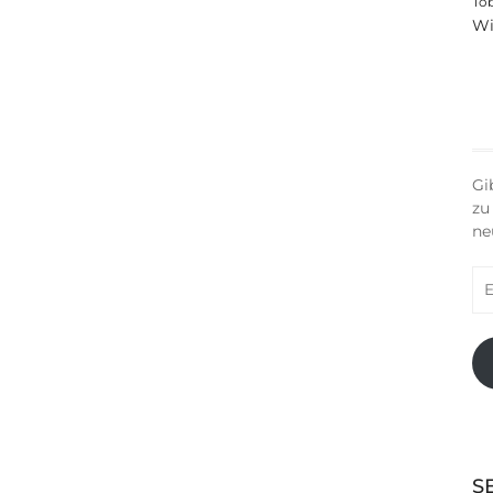
To
Wi
Gi
zu
ne
E-
Ma
Ad
S