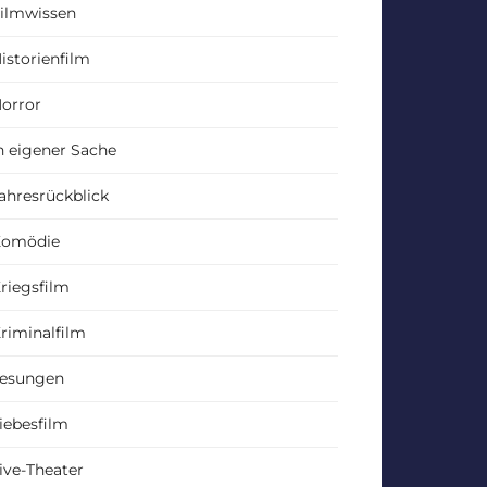
ilmwissen
istorienfilm
orror
n eigener Sache
ahresrückblick
Komödie
riegsfilm
riminalfilm
esungen
iebesfilm
ive-Theater