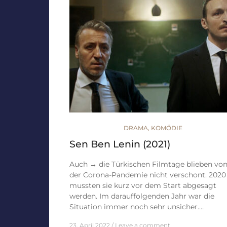
DRAMA
,
KOMÖDIE
Sen Ben Lenin (2021)
Auch → die Türkischen Filmtage blieben vo
der Corona-Pandemie nicht verschont. 2020
mussten sie kurz vor dem Start abgesagt
werden. Im darauffolgenden Jahr war die
Situation immer noch sehr unsicher.…
23. April 2022
Leave a comment