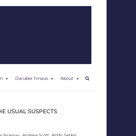
en
Darüber hinaus
About
HE USUAL SUSPECTS
Andy Serkis
Andrew Scott
an Rickman