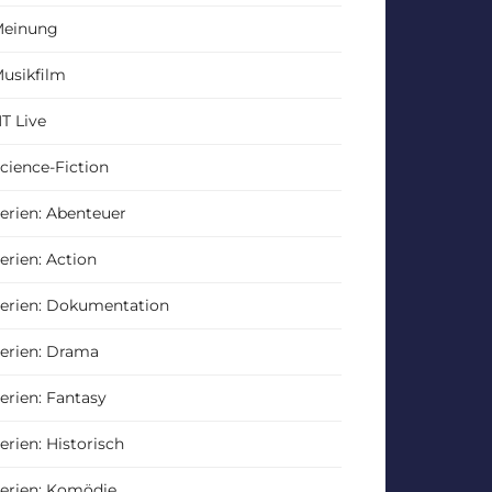
einung
usikfilm
T Live
cience-Fiction
erien: Abenteuer
erien: Action
erien: Dokumentation
erien: Drama
erien: Fantasy
erien: Historisch
erien: Komödie