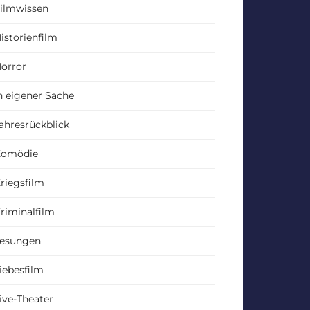
ilmwissen
istorienfilm
orror
n eigener Sache
ahresrückblick
Komödie
riegsfilm
riminalfilm
esungen
iebesfilm
ive-Theater