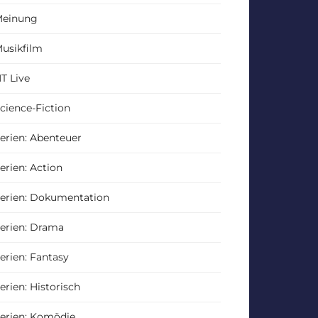
einung
usikfilm
T Live
cience-Fiction
erien: Abenteuer
erien: Action
erien: Dokumentation
erien: Drama
erien: Fantasy
erien: Historisch
erien: Komödie