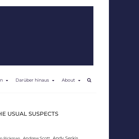
en
Darüber hinaus
About
HE USUAL SUSPECTS
Andy Serkis
Andrew Scott
an Rickman