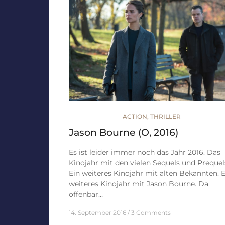
ACTION
,
THRILLER
Jason Bourne (O, 2016)
Es ist leider immer noch das Jahr 2016. Das
Kinojahr mit den vielen Sequels und Prequel
Ein weiteres Kinojahr mit alten Bekannten. E
weiteres Kinojahr mit Jason Bourne. Da
offenbar…
14. September 2016
3 Comments