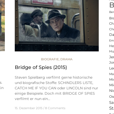
B
Ben
Br
Ch
Ch
Da
Emi
He
Hu
Je
BIOGRAFIE
,
DRAMA
Jo
Bridge of Spies (2015)
Le
Ma
Steven Spielberg verfilmt gerne historische
Mi
s.
und biografische Stoffe: SCHINDLERS LISTE,
Mi
in
CATCH ME IF YOU CAN oder LINCOLN sind nur
Ni
einige Beispiele. Doch mit BRIDGE OF SPIES
Os
verfilmt er nun ein…
Sa
St
15. Dezember 2015
8 Comments