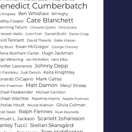
enedict Cumberbatch
Ben Whishaw
Bill Nighy
 Kingsley
Cate Blanchett
adley Cooper
anning Tatum
Chiwetel Ejiofor
Chris Evans
ristoph Waltz
Daniel Brühl
Colin Firth
Daniel Craig
vid Tennant
David Thewlis
Eddie Marsan
Ewan McGregor
ly Blunt
George Clooney
Hugh Jackman
lena Bonham Carter
go Weaving
Ian McKellen
Idris Elba
Johnny Depp
nnifer Lawrence
Keira Knightley
n Favreau
Judi Dench
Mark Gatiss
onardo DiCaprio
Matt Damon
Meryl Streep
rtin Freeman
chael Fassbender
Michael Gambon
chael Wächter
Naomie Harris
Natalie Portman
Olivia Colman
cholas Hoult
Nicole Kidman
Ralph Fiennes
car Isaac
Ryan Reynolds
Scarlett Johansson
muel L. Jackson
anley Tucci
Stellan Skarsgård
Tom Hiddleston