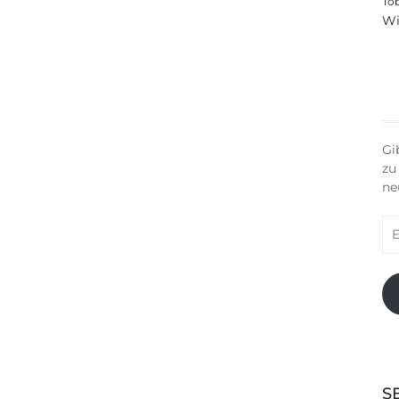
To
Wi
Gi
zu
ne
E-
Ma
Ad
S