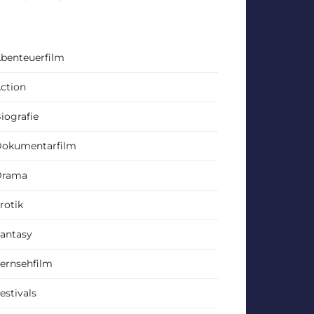
benteuerfilm
ction
iografie
okumentarfilm
Drama
rotik
antasy
ernsehfilm
estivals