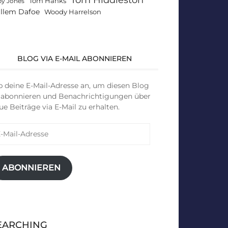
Tom Hanks
by Jones
llem Dafoe
Woody Harrelson
BLOG VIA E-MAIL ABONNIEREN
b deine E-Mail-Adresse an, um diesen Blog
 abonnieren und Benachrichtigungen über
ue Beiträge via E-Mail zu erhalten.
il-
resse
ABONNIEREN
EARCHING