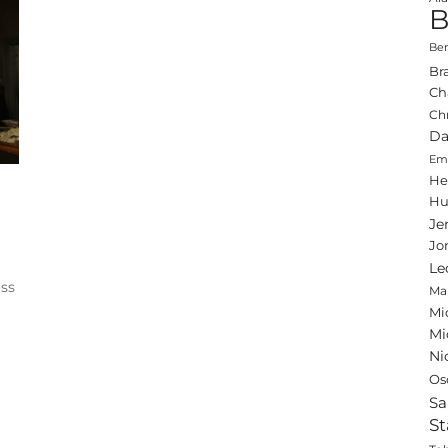
B
Ben
Br
Ch
Ch
Da
Emi
He
Hu
Je
Jo
Le
ass
Ma
Mi
Mi
Ni
Os
Sa
St