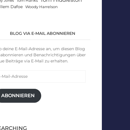
Tom Hanks
by Jones
llem Dafoe
Woody Harrelson
BLOG VIA E-MAIL ABONNIEREN
b deine E-Mail-Adresse an, um diesen Blog
 abonnieren und Benachrichtigungen über
ue Beiträge via E-Mail zu erhalten.
il-
resse
ABONNIEREN
EARCHING