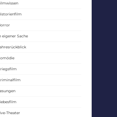
ilmwissen
istorienfilm
orror
n eigener Sache
ahresrückblick
Komödie
riegsfilm
riminalfilm
esungen
iebesfilm
ive-Theater