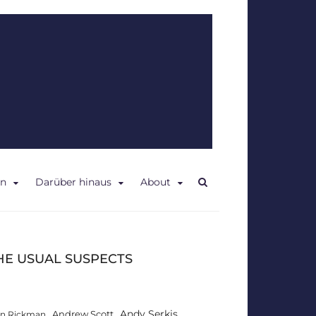
en
Darüber hinaus
About
HE USUAL SUSPECTS
Andy Serkis
Andrew Scott
an Rickman