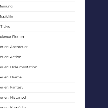
einung
usikfilm
T Live
cience-Fiction
erien: Abenteuer
erien: Action
erien: Dokumentation
erien: Drama
erien: Fantasy
erien: Historisch
erien: Komödie