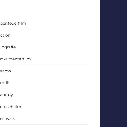
benteuerfilm
ction
iografie
okumentarfilm
Drama
rotik
antasy
ernsehfilm
estivals