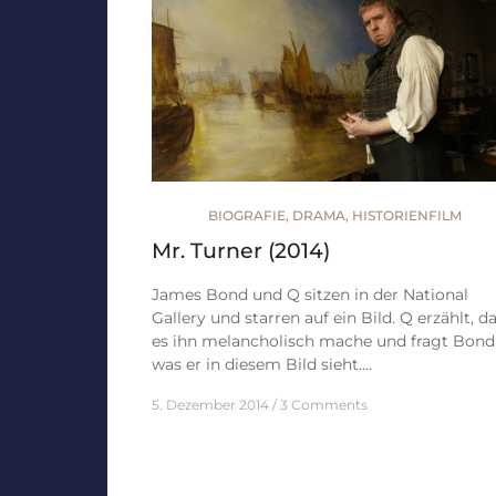
BIOGRAFIE
,
DRAMA
,
HISTORIENFILM
Mr. Turner (2014)
James Bond und Q sitzen in der National
Gallery und starren auf ein Bild. Q erzählt, d
es ihn melancholisch mache und fragt Bond
was er in diesem Bild sieht.…
5. Dezember 2014
3 Comments