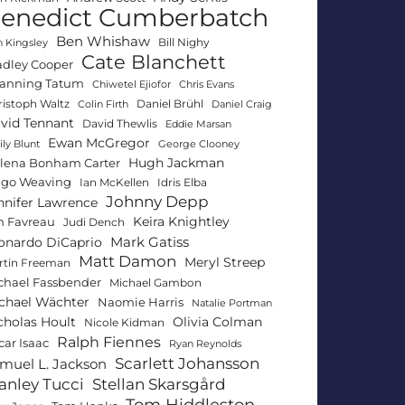
enedict Cumberbatch
Ben Whishaw
Bill Nighy
 Kingsley
Cate Blanchett
adley Cooper
anning Tatum
Chiwetel Ejiofor
Chris Evans
ristoph Waltz
Daniel Brühl
Colin Firth
Daniel Craig
vid Tennant
David Thewlis
Eddie Marsan
Ewan McGregor
ly Blunt
George Clooney
Hugh Jackman
lena Bonham Carter
go Weaving
Ian McKellen
Idris Elba
Johnny Depp
nnifer Lawrence
Keira Knightley
n Favreau
Judi Dench
Mark Gatiss
onardo DiCaprio
Matt Damon
Meryl Streep
rtin Freeman
chael Fassbender
Michael Gambon
chael Wächter
Naomie Harris
Natalie Portman
Olivia Colman
cholas Hoult
Nicole Kidman
Ralph Fiennes
car Isaac
Ryan Reynolds
Scarlett Johansson
muel L. Jackson
anley Tucci
Stellan Skarsgård
Tom Hiddleston