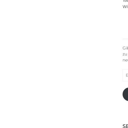
To
Wi
Gi
zu
ne
E-
Ma
Ad
S