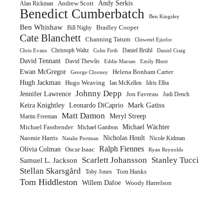
Andy Serkis
Andrew Scott
Alan Rickman
Benedict Cumberbatch
Ben Kingsley
Ben Whishaw
Bradley Cooper
Bill Nighy
Cate Blanchett
Channing Tatum
Chiwetel Ejiofor
Christoph Waltz
Daniel Brühl
Chris Evans
Colin Firth
Daniel Craig
David Tennant
David Thewlis
Eddie Marsan
Emily Blunt
Ewan McGregor
Helena Bonham Carter
George Clooney
Hugh Jackman
Hugo Weaving
Ian McKellen
Idris Elba
Johnny Depp
Jennifer Lawrence
Jon Favreau
Judi Dench
Mark Gatiss
Keira Knightley
Leonardo DiCaprio
Matt Damon
Meryl Streep
Martin Freeman
Michael Wächter
Michael Fassbender
Michael Gambon
Nicholas Hoult
Naomie Harris
Nicole Kidman
Natalie Portman
Ralph Fiennes
Olivia Colman
Oscar Isaac
Ryan Reynolds
Scarlett Johansson
Stanley Tucci
Samuel L. Jackson
Stellan Skarsgård
Tom Hanks
Toby Jones
Tom Hiddleston
Willem Dafoe
Woody Harrelson