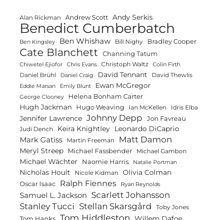
Andy Serkis
Andrew Scott
Alan Rickman
Benedict Cumberbatch
Ben Whishaw
Bradley Cooper
Bill Nighy
Ben Kingsley
Cate Blanchett
Channing Tatum
Christoph Waltz
Chiwetel Ejiofor
Chris Evans
Colin Firth
David Tennant
Daniel Brühl
David Thewlis
Daniel Craig
Ewan McGregor
Eddie Marsan
Emily Blunt
Helena Bonham Carter
George Clooney
Hugh Jackman
Hugo Weaving
Ian McKellen
Idris Elba
Johnny Depp
Jennifer Lawrence
Jon Favreau
Keira Knightley
Leonardo DiCaprio
Judi Dench
Matt Damon
Mark Gatiss
Martin Freeman
Meryl Streep
Michael Fassbender
Michael Gambon
Michael Wächter
Naomie Harris
Natalie Portman
Olivia Colman
Nicholas Hoult
Nicole Kidman
Ralph Fiennes
Oscar Isaac
Ryan Reynolds
Scarlett Johansson
Samuel L. Jackson
Stanley Tucci
Stellan Skarsgård
Toby Jones
Tom Hiddleston
Willem Dafoe
Tom Hanks