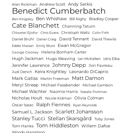
Andy Serkis
Andrew Scott
Alan Rickman
Benedict Cumberbatch
Ben Whishaw
Bradley Cooper
Bill Nighy
Ben Kingsley
Cate Blanchett
Channing Tatum
Christoph Waltz
Chiwetel Ejiofor
Chris Evans
Colin Firth
David Tennant
Daniel Brühl
David Thewlis
Daniel Craig
Ewan McGregor
Eddie Marsan
Emily Blunt
Helena Bonham Carter
George Clooney
Hugh Jackman
Hugo Weaving
Ian McKellen
Idris Elba
Johnny Depp
Jennifer Lawrence
Jon Favreau
Keira Knightley
Leonardo DiCaprio
Judi Dench
Matt Damon
Mark Gatiss
Martin Freeman
Meryl Streep
Michael Fassbender
Michael Gambon
Michael Wächter
Naomie Harris
Natalie Portman
Olivia Colman
Nicholas Hoult
Nicole Kidman
Ralph Fiennes
Oscar Isaac
Ryan Reynolds
Scarlett Johansson
Samuel L. Jackson
Stanley Tucci
Stellan Skarsgård
Toby Jones
Tom Hiddleston
Willem Dafoe
Tom Hanks
Woody Harrelson