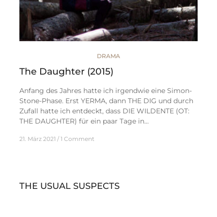
DRAMA
The Daughter (2015)
Anfang des Jahres hatte ich irgendwie eine Simon-
Stone-Phase. Erst YERMA, dann THE DIG und durch
Zufall hatte ich entdeckt, dass DIE WILDENTE (OT:
THE DAUGHTER) für ein paar Tage in…
21. März 2021
1 Comment
THE USUAL SUSPECTS