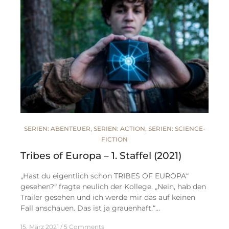
SERIEN: ABENTEUER
,
SERIEN: ACTION
,
SERIEN: SCIENCE-
FICTION
Tribes of Europa – 1. Staffel (2021)
„Hast du eigentlich schon TRIBES OF EUROPA“
gesehen?“ fragte neulich der Kollege. „Nein, hab den
Trailer gesehen und ich werde mir das auf keinen
Fall anschauen. Das ist ja grauenhaft.“…
15. März 2021
5 Comments