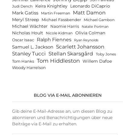
Keira Knightley
Leonardo DiCaprio
Judi Dench
Matt Damon
Mark Gatiss
Martin Freeman
Meryl Streep
Michael Fassbender
Michael Gambon
Michael Wächter
Naomie Harris
Natalie Portman
Olivia Colman
Nicholas Hoult
Nicole Kidman
Ralph Fiennes
Oscar Isaac
Ryan Reynolds
Scarlett Johansson
Samuel L. Jackson
Stanley Tucci
Stellan Skarsgård
Toby Jones
Tom Hiddleston
Willem Dafoe
Tom Hanks
Woody Harrelson
BLOG VIA E-MAIL ABONNIEREN
Gib deine E-Mail-Adresse an, um diesen Blog zu
abonnieren und Benachrichtigungen über neue
Beiträge via E-Mail zu erhalten.