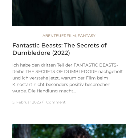
ABENTEUERFILM
,
FANTASY
Fantastic Beasts: The Secrets of
Dumbledore (2022)
Ich habe den dritten Teil der FANTASTIC BEASTS-
Reihe THE SECRETS OF DUMBLEDORE nachgeholt
und ich verstehe jetzt, warum der Film beim
Kinostart nicht besonders positiv besprochen
wurde. Die Handlung macht…
5. Februar 2023
1 Comment