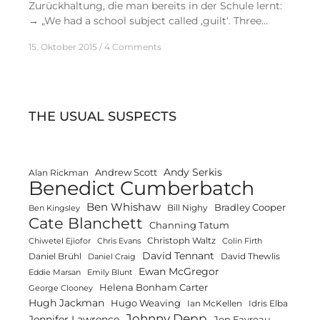
Zurückhaltung, die man bereits in der Schule lernt:
→ „We had a school subject called ‚guilt‘. Three…
15. Oktober 2015
4 Comments
THE USUAL SUSPECTS
Andy Serkis
Andrew Scott
Alan Rickman
Benedict Cumberbatch
Ben Whishaw
Bradley Cooper
Bill Nighy
Ben Kingsley
Cate Blanchett
Channing Tatum
Christoph Waltz
Chiwetel Ejiofor
Chris Evans
Colin Firth
David Tennant
Daniel Brühl
David Thewlis
Daniel Craig
Ewan McGregor
Eddie Marsan
Emily Blunt
Helena Bonham Carter
George Clooney
Hugh Jackman
Hugo Weaving
Ian McKellen
Idris Elba
Johnny Depp
Jennifer Lawrence
Jon Favreau