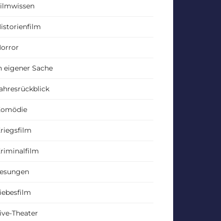
ilmwissen
istorienfilm
orror
n eigener Sache
ahresrückblick
Komödie
riegsfilm
riminalfilm
esungen
iebesfilm
ive-Theater