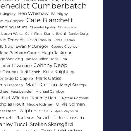
enedict Cumberbatch
Ben Whishaw
Bill Nighy
 Kingsley
Cate Blanchett
adley Cooper
anning Tatum
Chiwetel Ejiofor
Chris Evans
ristoph Waltz
Daniel Brühl
Colin Firth
Daniel Craig
vid Tennant
David Thewlis
Eddie Marsan
Ewan McGregor
ly Blunt
George Clooney
Hugh Jackman
lena Bonham Carter
go Weaving
Ian McKellen
Idris Elba
Johnny Depp
nnifer Lawrence
Keira Knightley
n Favreau
Judi Dench
Mark Gatiss
onardo DiCaprio
Matt Damon
Meryl Streep
rtin Freeman
chael Fassbender
Michael Gambon
chael Wächter
Naomie Harris
Natalie Portman
Olivia Colman
cholas Hoult
Nicole Kidman
Ralph Fiennes
car Isaac
Ryan Reynolds
Scarlett Johansson
muel L. Jackson
anley Tucci
Stellan Skarsgård
Tom Hiddleston