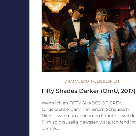
DRAMA
,
EROTIK
,
LIEBESFILM
Fifty Shades Darker (OmU, 2017)
Wenn ich an FIFTY SHADES OF GREY
zurückdenke, dann mit einem Schaudern.
Nicht – wie man annehmen könnte – weil de
Film so grauselig gewesen wäre. Ich fand ih
damals…