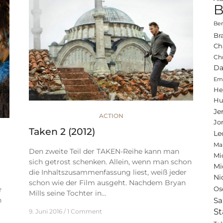
B
Ben
Br
Ch
Ch
Da
Emi
He
Hu
Je
ACTION
Jo
Taken 2 (2012)
Le
Ma
Den zweite Teil der TAKEN-Reihe kann man
Mi
sich getrost schenken. Allein, wenn man schon
Mi
die Inhaltszusammenfassung liest, weiß jeder
Ni
schon wie der Film ausgeht. Nachdem Bryan
Os
r
Mills seine Tochter in…
Sa
n
St
9. Juni 2016
1 Comment