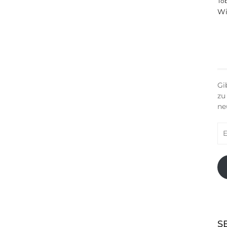
To
Wi
Gi
zu
ne
E-
Ma
Ad
S