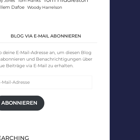
Tom Hanks
by Jones
llem Dafoe
Woody Harrelson
BLOG VIA E-MAIL ABONNIEREN
b deine E-Mail-Adresse an, um diesen Blog
 abonnieren und Benachrichtigungen über
ue Beiträge via E-Mail zu erhalten.
il-
resse
ABONNIEREN
EARCHING