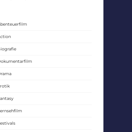
benteuerfilm
ction
iografie
okumentarfilm
Drama
rotik
antasy
ernsehfilm
estivals