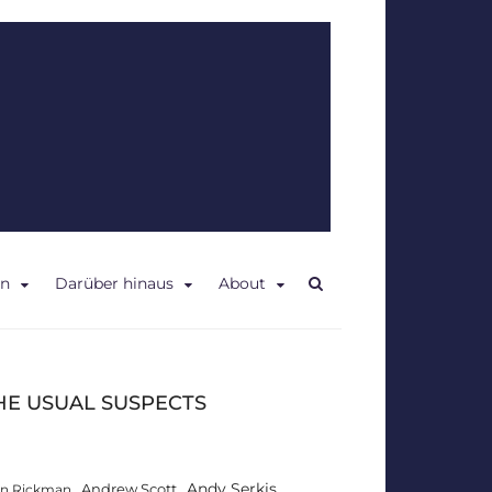
en
Darüber hinaus
About
HE USUAL SUSPECTS
Andy Serkis
Andrew Scott
an Rickman