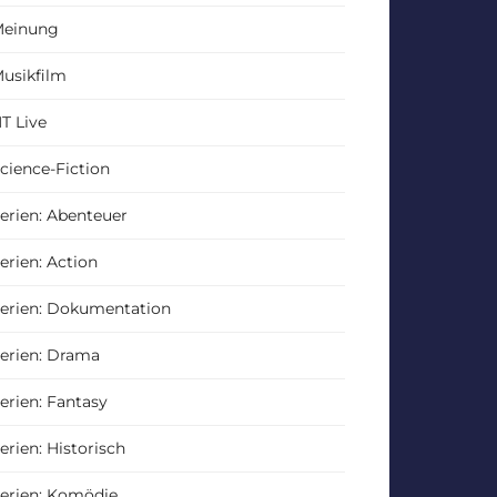
einung
usikfilm
T Live
cience-Fiction
erien: Abenteuer
erien: Action
erien: Dokumentation
erien: Drama
erien: Fantasy
erien: Historisch
erien: Komödie