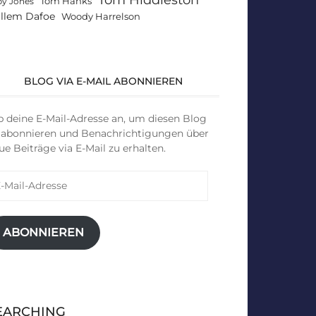
Tom Hanks
by Jones
llem Dafoe
Woody Harrelson
BLOG VIA E-MAIL ABONNIEREN
b deine E-Mail-Adresse an, um diesen Blog
 abonnieren und Benachrichtigungen über
ue Beiträge via E-Mail zu erhalten.
il-
resse
ABONNIEREN
EARCHING