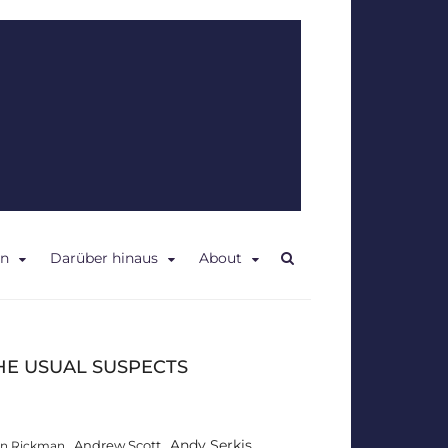
en
Darüber hinaus
About
HE USUAL SUSPECTS
Andy Serkis
Andrew Scott
an Rickman