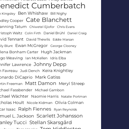
enedict Cumberbatch
Ben Whishaw
Bill Nighy
 Kingsley
Cate Blanchett
adley Cooper
anning Tatum
Chiwetel Ejiofor
Chris Evans
ristoph Waltz
Daniel Brühl
Colin Firth
Daniel Craig
vid Tennant
David Thewlis
Eddie Marsan
Ewan McGregor
ly Blunt
George Clooney
Hugh Jackman
lena Bonham Carter
go Weaving
Ian McKellen
Idris Elba
Johnny Depp
nnifer Lawrence
Keira Knightley
n Favreau
Judi Dench
Mark Gatiss
onardo DiCaprio
Matt Damon
Meryl Streep
rtin Freeman
chael Fassbender
Michael Gambon
chael Wächter
Naomie Harris
Natalie Portman
Olivia Colman
cholas Hoult
Nicole Kidman
Ralph Fiennes
car Isaac
Ryan Reynolds
Scarlett Johansson
muel L. Jackson
anley Tucci
Stellan Skarsgård
Tom Hiddleston