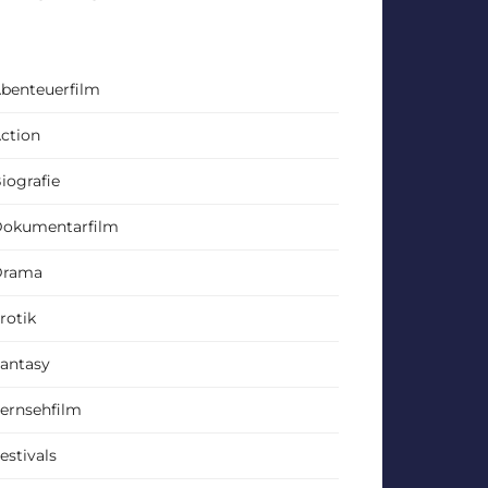
benteuerfilm
ction
iografie
okumentarfilm
Drama
rotik
antasy
ernsehfilm
estivals