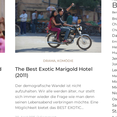
B
Ben
Br
Ch
Ch
Da
Emi
He
Hu
Je
DRAMA
,
KOMÖDIE
Jo
d
The Best Exotic Marigold Hotel
Le
(2011)
Ma
Mi
Der demografische Wandel ist nicht
Mi
aufzuhalten. Wir alle werden älter, nur stellt
Ni
sich immer wieder die Frage wie man denn
Os
seinen Lebensabend verbringen möchte. Eine
Sa
Möglichkeit bietet das BEST EXOTIC…
St