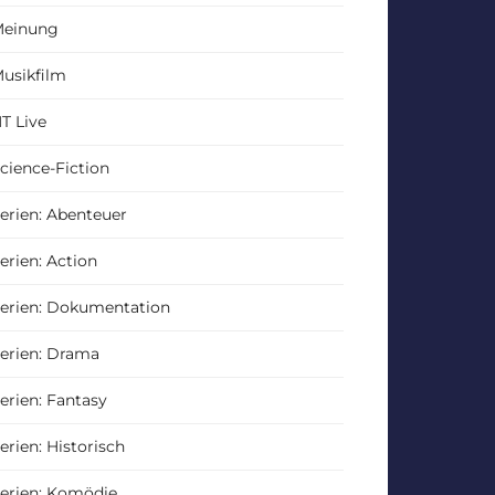
einung
usikfilm
T Live
cience-Fiction
erien: Abenteuer
erien: Action
erien: Dokumentation
erien: Drama
erien: Fantasy
erien: Historisch
erien: Komödie