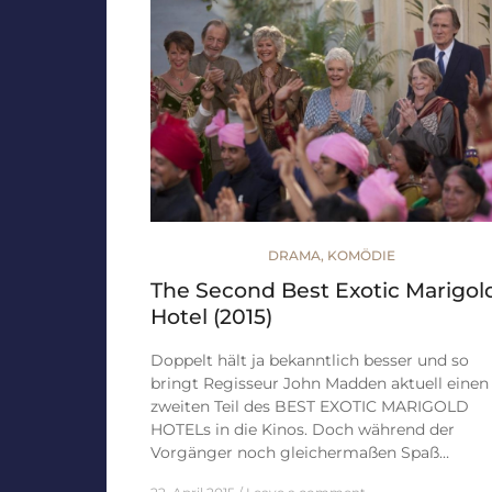
DRAMA
,
KOMÖDIE
The Second Best Exotic Marigol
Hotel (2015)
Doppelt hält ja bekanntlich besser und so
bringt Regisseur John Madden aktuell einen
zweiten Teil des BEST EXOTIC MARIGOLD
HOTELs in die Kinos. Doch während der
Vorgänger noch gleichermaßen Spaß…