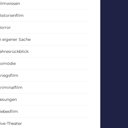
ilmwissen
istorienfilm
orror
n eigener Sache
ahresrückblick
Komödie
riegsfilm
riminalfilm
esungen
iebesfilm
ive-Theater