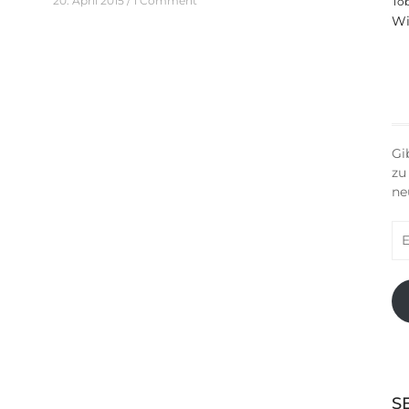
20. April 2015
1 Comment
To
Wi
Gi
zu
ne
E-
Ma
Ad
S