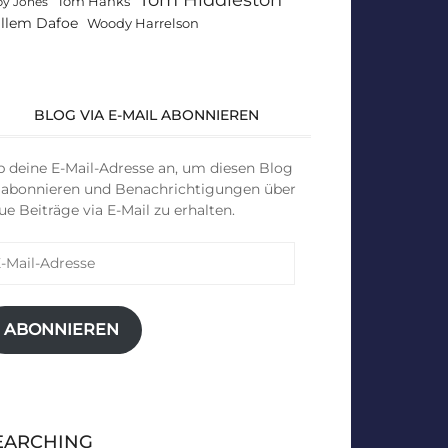
Tom Hanks
by Jones
llem Dafoe
Woody Harrelson
BLOG VIA E-MAIL ABONNIEREN
b deine E-Mail-Adresse an, um diesen Blog
 abonnieren und Benachrichtigungen über
ue Beiträge via E-Mail zu erhalten.
il-
resse
ABONNIEREN
EARCHING