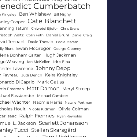
enedict Cumberbatch
Ben Whishaw
Bill Nighy
 Kingsley
Cate Blanchett
adley Cooper
anning Tatum
Chiwetel Ejiofor
Chris Evans
ristoph Waltz
Daniel Brühl
Colin Firth
Daniel Craig
vid Tennant
David Thewlis
Eddie Marsan
Ewan McGregor
ly Blunt
George Clooney
Hugh Jackman
lena Bonham Carter
go Weaving
Ian McKellen
Idris Elba
Johnny Depp
nnifer Lawrence
Keira Knightley
n Favreau
Judi Dench
Mark Gatiss
onardo DiCaprio
Matt Damon
Meryl Streep
rtin Freeman
chael Fassbender
Michael Gambon
chael Wächter
Naomie Harris
Natalie Portman
Olivia Colman
cholas Hoult
Nicole Kidman
Ralph Fiennes
car Isaac
Ryan Reynolds
Scarlett Johansson
muel L. Jackson
anley Tucci
Stellan Skarsgård
Tom Hiddleston