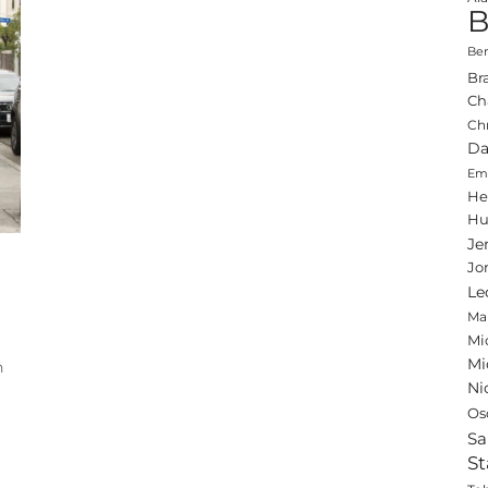
B
Ben
Br
Ch
Ch
Da
Emi
He
Hu
Je
Jo
Le
Ma
Mi
Mi
n
Ni
Os
Sa
St