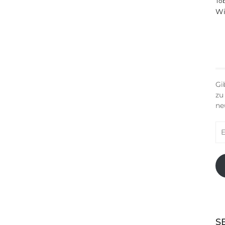
To
Wi
Gi
zu
ne
E-
Ma
Ad
S