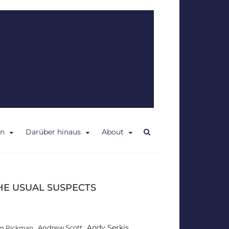
en
Darüber hinaus
About
HE USUAL SUSPECTS
Andy Serkis
Andrew Scott
an Rickman