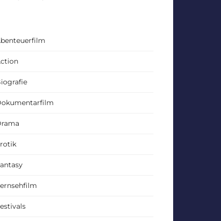
benteuerfilm
ction
iografie
okumentarfilm
Drama
rotik
antasy
ernsehfilm
estivals