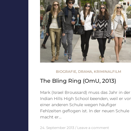
BIOGRAFIE
,
DRAMA
,
KRIMINALFILM
The Bling Ring (OmU, 2013)
Mark (Israel Broussard) muss das Jahr in der
Indian Hills High School beenden, weil er vo
einer anderen Schule wegen häufiger
Fehlzeiten geflogen ist. In der neuen Schule
macht er…
24. September 2013
Leave a comment