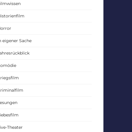
ilmwissen
istorienfilm
orror
n eigener Sache
ahresrückblick
Komödie
riegsfilm
riminalfilm
esungen
iebesfilm
ive-Theater