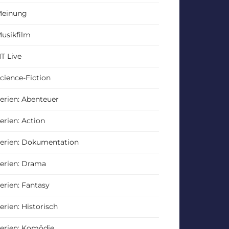
einung
usikfilm
T Live
cience-Fiction
erien: Abenteuer
erien: Action
erien: Dokumentation
erien: Drama
erien: Fantasy
erien: Historisch
erien: Komödie