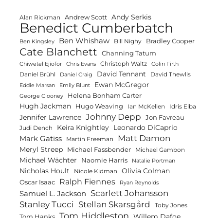
Andy Serkis
Andrew Scott
Alan Rickman
Benedict Cumberbatch
Ben Whishaw
Bradley Cooper
Bill Nighy
Ben Kingsley
Cate Blanchett
Channing Tatum
Christoph Waltz
Chiwetel Ejiofor
Chris Evans
Colin Firth
David Tennant
Daniel Brühl
David Thewlis
Daniel Craig
Ewan McGregor
Eddie Marsan
Emily Blunt
Helena Bonham Carter
George Clooney
Hugh Jackman
Hugo Weaving
Ian McKellen
Idris Elba
Johnny Depp
Jennifer Lawrence
Jon Favreau
Keira Knightley
Leonardo DiCaprio
Judi Dench
Matt Damon
Mark Gatiss
Martin Freeman
Meryl Streep
Michael Fassbender
Michael Gambon
Michael Wächter
Naomie Harris
Natalie Portman
Olivia Colman
Nicholas Hoult
Nicole Kidman
Ralph Fiennes
Oscar Isaac
Ryan Reynolds
Scarlett Johansson
Samuel L. Jackson
Stanley Tucci
Stellan Skarsgård
Toby Jones
Tom Hiddleston
Willem Dafoe
Tom Hanks