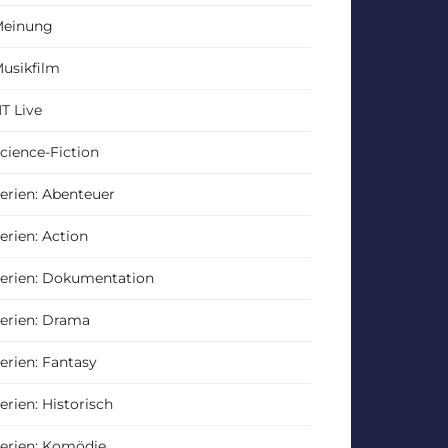
einung
usikfilm
T Live
cience-Fiction
erien: Abenteuer
erien: Action
erien: Dokumentation
erien: Drama
erien: Fantasy
erien: Historisch
erien: Komödie