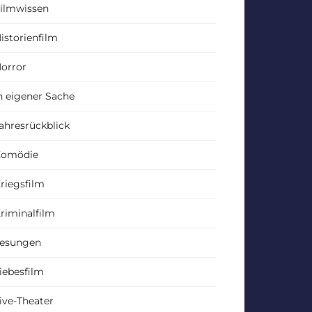
ilmwissen
istorienfilm
orror
n eigener Sache
ahresrückblick
Komödie
riegsfilm
riminalfilm
esungen
iebesfilm
ive-Theater