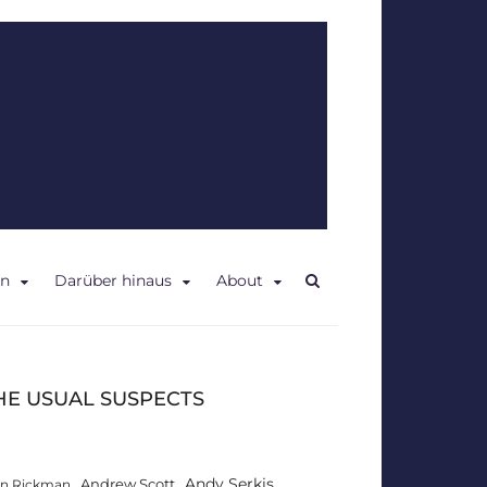
en
Darüber hinaus
About
HE USUAL SUSPECTS
Andy Serkis
Andrew Scott
an Rickman