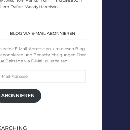
Tom Hanks
by Jones
llem Dafoe
Woody Harrelson
BLOG VIA E-MAIL ABONNIEREN
b deine E-Mail-Adresse an, um diesen Blog
 abonnieren und Benachrichtigungen über
ue Beiträge via E-Mail zu erhalten.
il-
resse
ABONNIEREN
EARCHING