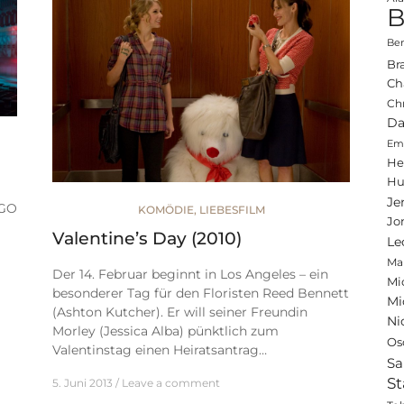
B
Ben
Br
Ch
Ch
Da
Emi
He
Hu
Je
EGO
KOMÖDIE
,
LIEBESFILM
Jo
Valentine’s Day (2010)
Le
Ma
Der 14. Februar beginnt in Los Angeles – ein
Mi
besonderer Tag für den Floristen Reed Bennett
Mi
(Ashton Kutcher). Er will seiner Freundin
Ni
Morley (Jessica Alba) pünktlich zum
Os
Valentinstag einen Heiratsantrag…
Sa
St
5. Juni 2013
Leave a comment