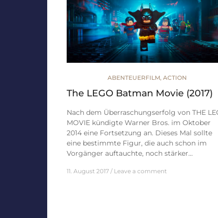
ABENTEUERFILM
,
ACTION
The LEGO Batman Movie (2017)
Nach dem Überraschungserfolg von THE L
MOVIE kündigte Warner Bros. im Oktober
2014 eine Fortsetzung an. Dieses Mal sollte
eine bestimmte Figur, die auch schon im
Vorgänger auftauchte, noch stärker…
11. August 2017
Leave a comment