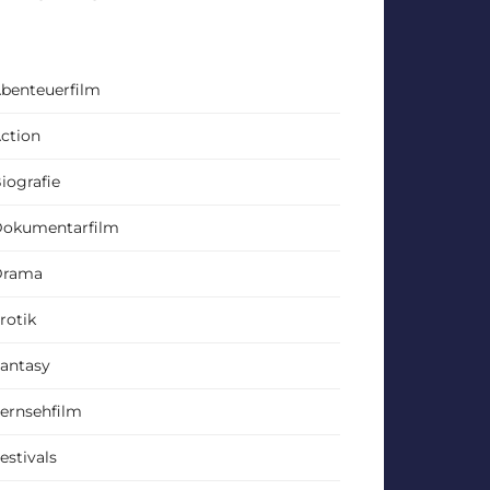
benteuerfilm
ction
iografie
okumentarfilm
Drama
rotik
antasy
ernsehfilm
estivals