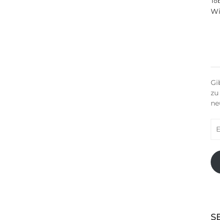
To
Wi
Gi
zu
ne
E-
Ma
Ad
S