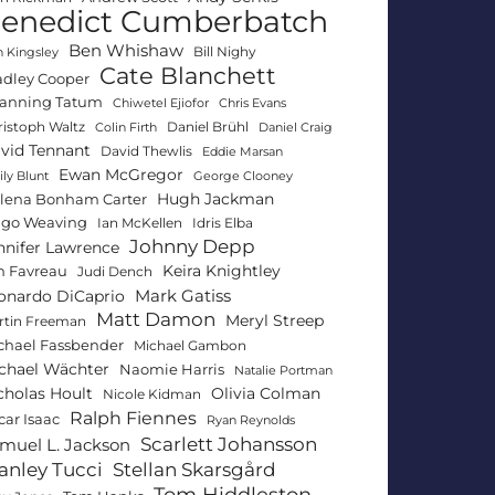
enedict Cumberbatch
Ben Whishaw
Bill Nighy
 Kingsley
Cate Blanchett
adley Cooper
anning Tatum
Chiwetel Ejiofor
Chris Evans
ristoph Waltz
Daniel Brühl
Colin Firth
Daniel Craig
vid Tennant
David Thewlis
Eddie Marsan
Ewan McGregor
ly Blunt
George Clooney
Hugh Jackman
lena Bonham Carter
go Weaving
Ian McKellen
Idris Elba
Johnny Depp
nnifer Lawrence
Keira Knightley
n Favreau
Judi Dench
Mark Gatiss
onardo DiCaprio
Matt Damon
Meryl Streep
rtin Freeman
chael Fassbender
Michael Gambon
chael Wächter
Naomie Harris
Natalie Portman
Olivia Colman
cholas Hoult
Nicole Kidman
Ralph Fiennes
car Isaac
Ryan Reynolds
Scarlett Johansson
muel L. Jackson
anley Tucci
Stellan Skarsgård
Tom Hiddleston