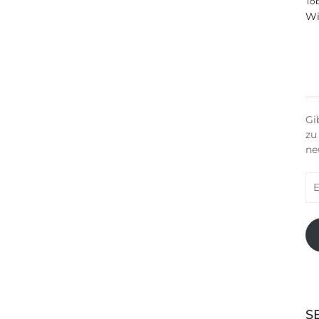
To
Wi
Gi
zu
ne
E-
Ma
Ad
S