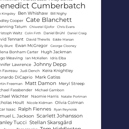
enedict Cumberbatch
Ben Whishaw
Bill Nighy
 Kingsley
Cate Blanchett
adley Cooper
anning Tatum
Chiwetel Ejiofor
Chris Evans
ristoph Waltz
Daniel Brühl
Colin Firth
Daniel Craig
vid Tennant
David Thewlis
Eddie Marsan
Ewan McGregor
ly Blunt
George Clooney
Hugh Jackman
lena Bonham Carter
go Weaving
Ian McKellen
Idris Elba
Johnny Depp
nnifer Lawrence
Keira Knightley
n Favreau
Judi Dench
Mark Gatiss
onardo DiCaprio
Matt Damon
Meryl Streep
rtin Freeman
chael Fassbender
Michael Gambon
chael Wächter
Naomie Harris
Natalie Portman
Olivia Colman
cholas Hoult
Nicole Kidman
Ralph Fiennes
car Isaac
Ryan Reynolds
Scarlett Johansson
muel L. Jackson
anley Tucci
Stellan Skarsgård
Tom Hiddleston