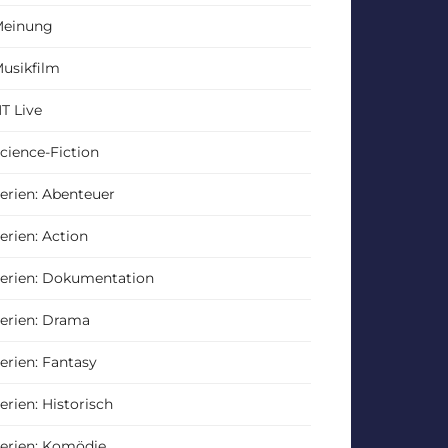
einung
usikfilm
T Live
cience-Fiction
erien: Abenteuer
erien: Action
erien: Dokumentation
erien: Drama
erien: Fantasy
erien: Historisch
erien: Komödie