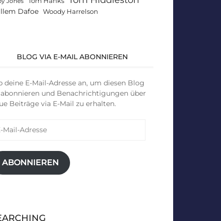
Tom Hanks
by Jones
llem Dafoe
Woody Harrelson
BLOG VIA E-MAIL ABONNIEREN
b deine E-Mail-Adresse an, um diesen Blog
 abonnieren und Benachrichtigungen über
ue Beiträge via E-Mail zu erhalten.
il-
resse
ABONNIEREN
EARCHING