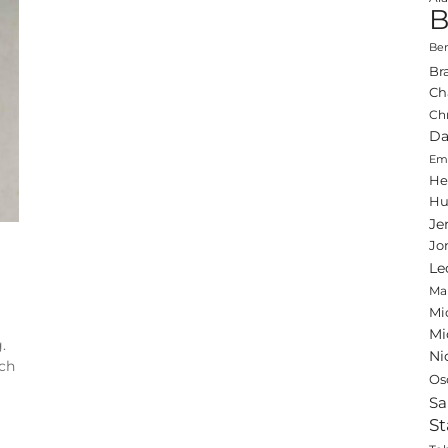
B
Ben
Br
Ch
Ch
Da
Emi
He
Hu
Je
Jo
Le
Ma
Mi
Mi
.
Ni
ich
Os
Sa
St