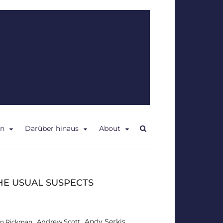
en
Darüber hinaus
About
HE USUAL SUSPECTS
Andy Serkis
Andrew Scott
an Rickman