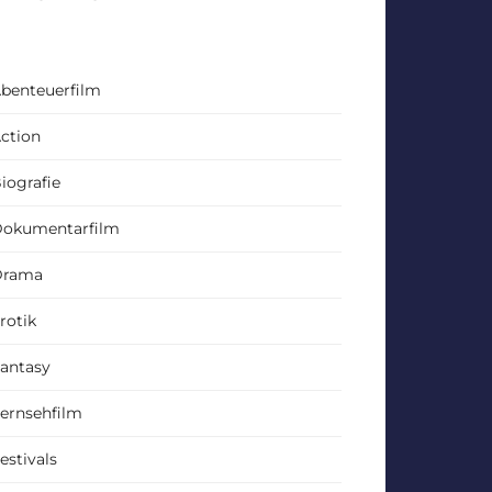
benteuerfilm
ction
iografie
okumentarfilm
Drama
rotik
antasy
ernsehfilm
estivals