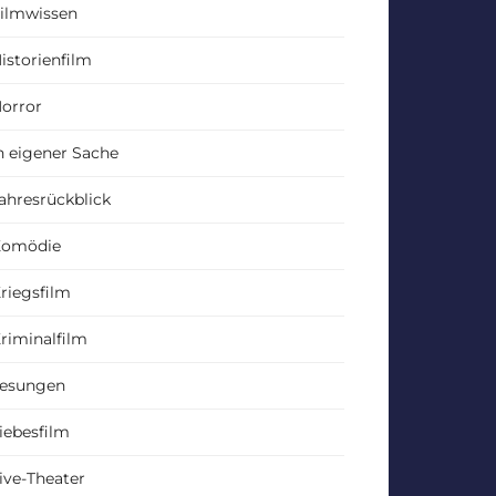
ilmwissen
istorienfilm
orror
n eigener Sache
ahresrückblick
Komödie
riegsfilm
riminalfilm
esungen
iebesfilm
ive-Theater