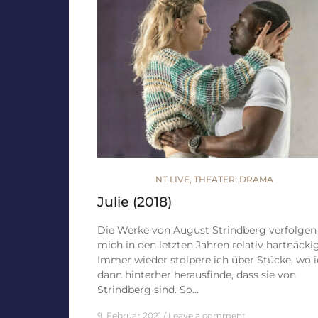
NT LIVE
,
THEATER: DRAMA
Julie (2018)
Die Werke von August Strindberg verfolgen
mich in den letzten Jahren relativ hartnäckig
Immer wieder stolpere ich über Stücke, wo 
dann hinterher herausfinde, dass sie von
Strindberg sind. So…
9. Februar 2021
Leave a comment