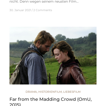
nicht. Denn wegen seinem neusten Film…
30. Januar 2021
2 Comments
DRAMA
,
HISTORIENFILM
,
LIEBESFILM
Far from the Madding Crowd (OmU,
2015)