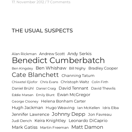
17. November 2012
7 Comments
THE USUAL SUSPECTS
Andy Serkis
Andrew Scott
Alan Rickman
Benedict Cumberbatch
Ben Whishaw
Bradley Cooper
Bill Nighy
Ben Kingsley
Cate Blanchett
Channing Tatum
Christoph Waltz
Chiwetel Ejiofor
Chris Evans
Colin Firth
David Tennant
Daniel Brühl
David Thewlis
Daniel Craig
Ewan McGregor
Eddie Marsan
Emily Blunt
Helena Bonham Carter
George Clooney
Hugh Jackman
Hugo Weaving
Ian McKellen
Idris Elba
Johnny Depp
Jennifer Lawrence
Jon Favreau
Keira Knightley
Leonardo DiCaprio
Judi Dench
Matt Damon
Mark Gatiss
Martin Freeman