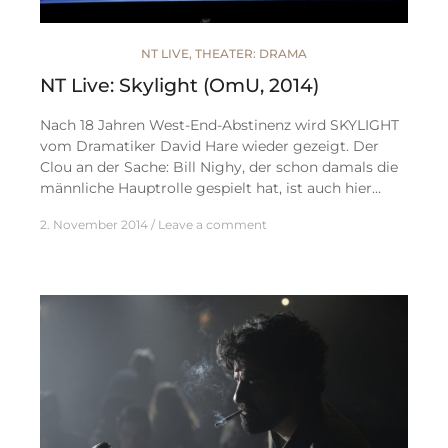
NT LIVE
,
THEATER: DRAMA
NT Live: Skylight (OmU, 2014)
Nach 18 Jahren West-End-Abstinenz wird SKYLIGHT
vom Dramatiker David Hare wieder gezeigt. Der
Clou an der Sache: Bill Nighy, der schon damals die
männliche Hauptrolle gespielt hat, ist auch hier…
2. November 2014
Leave a comment