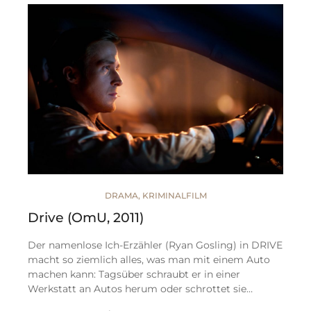
DRAMA
,
KRIMINALFILM
Drive (OmU, 2011)
Der namenlose Ich-Erzähler (Ryan Gosling) in DRIVE
macht so ziemlich alles, was man mit einem Auto
machen kann: Tagsüber schraubt er in einer
Werkstatt an Autos herum oder schrottet sie…