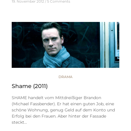
19. November 2012
5 Comments
DRAMA
Shame (2011)
SHAME handelt vom Mittdreißiger Brandon
(Michael Fassbender). Er hat einen guten Job, eine
schöne Wohnung, genug Geld auf dem Konto und
Erfolg bei den Frauen. Aber hinter der Fassade
steckt…